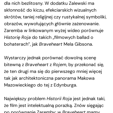
dla nich bezlitosny. W dodatku Zalewski ma
skłonność do kiczu, efekciarskich wizualnych
skrótów, taniej religijnej czy rustykalnej symboliki,
obrazów, wywołujących głównie zażenowanie.
Zaremba w linkowanym wyżej wideo porównuje
Historię Roja
do takich „filmowych ballad o
bohaterach”, jak
Braveheart
Mela Gibsona.
Wystarczy jednak porównać dowolną scenę
bitewną z
Braveheart
z
Rojem
, by przekonać się,
że ten drugi ma się do pierwszego mniej więcej
tak jak architektoniczna panorama Makowa
Mazowieckiego do tej z Edynburga.
Największy problem
Historii Roja
jest jednak taki,
że film jest intelektualną porażką. Znów sięgając
po porównanie Zaremby: w
Braveheart
mamy