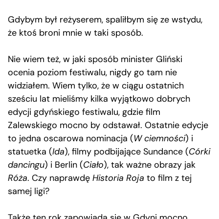
Gdybym był reżyserem, spaliłbym się ze wstydu,
że ktoś broni mnie w taki sposób.
Nie wiem też, w jaki sposób minister Gliński
ocenia poziom festiwalu, nigdy go tam nie
widziałem. Wiem tylko, że w ciągu ostatnich
sześciu lat mieliśmy kilka wyjątkowo dobrych
edycji gdyńskiego festiwalu, gdzie film
Zalewskiego mocno by odstawał. Ostatnie edycje
to jedna oscarowa nominacja (
W ciemności
) i
statuetka (
Ida
), filmy podbijające Sundance (
Córki
dancingu
) i Berlin (
Ciało
), tak ważne obrazy jak
Róża
. Czy naprawdę
Historia Roja
to film z tej
samej ligi?
Także ten rok zapowiada się w Gdyni mocno.