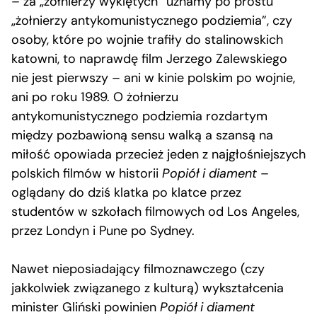
– za „żołnierzy wyklętych” uznamy po prostu
„żołnierzy antykomunistycznego podziemia”, czy
osoby, które po wojnie trafiły do stalinowskich
katowni, to naprawdę film Jerzego Zalewskiego
nie jest pierwszy – ani w kinie polskim po wojnie,
ani po roku 1989. O żołnierzu
antykomunistycznego podziemia rozdartym
między pozbawioną sensu walką a szansą na
miłość opowiada przecież jeden z najgłośniejszych
polskich filmów w historii
Popiół i diament
–
oglądany do dziś klatka po klatce przez
studentów w szkołach filmowych od Los Angeles,
przez Londyn i Pune po Sydney.
Nawet nieposiadający filmoznawczego (czy
jakkolwiek związanego z kulturą) wykształcenia
minister Gliński powinien
Popiół i diament