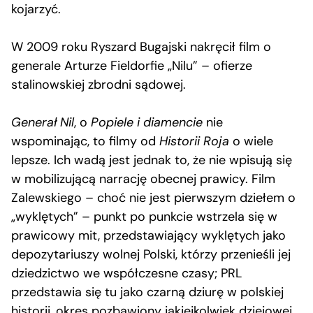
kojarzyć.
W 2009 roku Ryszard Bugajski nakręcił film o
generale Arturze Fieldorfie „Nilu” – ofierze
stalinowskiej zbrodni sądowej.
Generał Nil
, o
Popiele i diamencie
nie
wspominając, to filmy od
Historii Roja
o wiele
lepsze. Ich wadą jest jednak to, że nie wpisują się
w mobilizującą narrację obecnej prawicy. Film
Zalewskiego – choć nie jest pierwszym dziełem o
„wyklętych” – punkt po punkcie wstrzela się w
prawicowy mit, przedstawiający wyklętych jako
depozytariuszy wolnej Polski, którzy przenieśli jej
dziedzictwo we współczesne czasy; PRL
przedstawia się tu jako czarną dziurę w polskiej
historii, okres pozbawiony jakiejkolwiek dziejowej