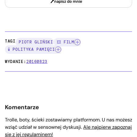
napisz do mnie
TAGI:
PIOTR GLIŃSKI
🎞️ FILM
🕯️ POLITYKA PAMIĘCI
WYDANIE:
20160823
Komentarze
Trolle, boty, ścieki zostawiamy platformom. U nas możesz
wziąć udział w sensownej dyskusji.
Ale najpierw zapoznaj
się z jej regulaminem!