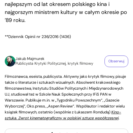
najlepszym od lat okresem polskiego kina i
najgorszym ministrem kultury w całym okresie po
’89 roku.
**Dziennik Opinii nr 236/2016 (1436)
Jakub Majmurek
Obserwuj
Publicysta Krytyki Politycznej, krytyk filmowy
Filmoznawca, eseista, publicysta. Aktywny jako krytyk filmowy, pisuje
także o literaturze i sztukach wizualnych. Absolwent krakowskiego
filmoznawstwa, Instytutu Studiów Politycznych i Międzynarodowych
UJ, studiował też w Szkole Nauk Społecznych przy IFiS PAN w
Warszawie. Publikuje m.in. w „Tygodniku Powszechnym”, „Gazecie
Wyborczej”, Oko.press, „Aspen Review”. Współautor i redaktor wielu
książek filmowych, ostatnio (wspólnie z Łukaszem Rondudą)
Kino-
sztuka. Zwrot kinematograficzny w polskiej sztuce współczesnej
.