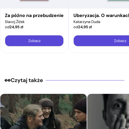
Za późno na przebudzenie
Uberyzacja. O warunkac
Slavoj Žižek
Katarzyna Duda
od
24,95
zł
od
24,95
zł
Zobacz
Zobacz
Czytaj także