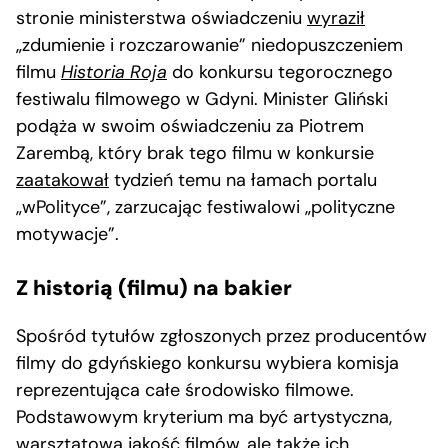
stronie ministerstwa oświadczeniu
wyraził
„zdumienie i rozczarowanie” niedopuszczeniem
filmu
Historia Roja
do konkursu tegorocznego
festiwalu filmowego w Gdyni. Minister Gliński
podąża w swoim oświadczeniu za Piotrem
Zarembą, który brak tego filmu w konkursie
zaatakował
tydzień temu na łamach portalu
„wPolityce”, zarzucając festiwalowi „polityczne
motywacje”.
Z historią (filmu) na bakier
Spośród tytułów zgłoszonych przez producentów
filmy do gdyńskiego konkursu wybiera komisja
reprezentująca całe środowisko filmowe.
Podstawowym kryterium ma być artystyczna,
warsztatowa jakość filmów, ale także ich