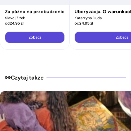
Za późno na przebudzenie
Uberyzacja. O warunkac
Slavoj Žižek
Katarzyna Duda
od
24,95
zł
od
24,95
zł
Zobacz
Zobacz
Czytaj także