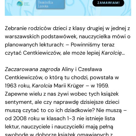
Zebranie rodziców dzieci z klasy drugiej w jednej z
warszawskich podstawówek, nauczycielka mówi o
planowanych lekturach: – Powinniśmy teraz
czytać Centkiewiczów, ale może lepiej
Karolcię
…
Zaczarowana zagroda
Aliny i Czesława
Centkiewiczów, o którą tu chodzi, powstała w
1963 roku,
Karolcia
Marii Krüger – w 1959.
Zapewne wielu z nas żywi wobec tych książek
sentyment, ale czy naprawdę dzisiejsze dzieci
muszą czytać to co ich dziadkowie? Nie muszą –
od 2008 roku w klasach 1-3 nie istnieje lista
lektur, nauczyciele i nauczycielki mają pełną
swobodę w doborze książek omawianych z