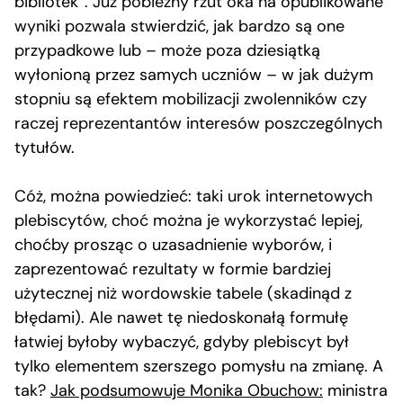
bibliotek”. Już pobieżny rzut oka na opublikowane
wyniki pozwala stwierdzić, jak bardzo są one
przypadkowe lub – może poza dziesiątką
wyłonioną przez samych uczniów – w jak dużym
stopniu są efektem mobilizacji zwolenników czy
raczej reprezentantów interesów poszczególnych
tytułów.
Cóż, można powiedzieć: taki urok internetowych
plebiscytów, choć można je wykorzystać lepiej,
choćby prosząc o uzasadnienie wyborów, i
zaprezentować rezultaty w formie bardziej
użytecznej niż wordowskie tabele (skadinąd z
błędami). Ale nawet tę niedoskonałą formułę
łatwiej byłoby wybaczyć, gdyby plebiscyt był
tylko elementem szerszego pomysłu na zmianę. A
tak?
Jak podsumowuje Monika Obuchow:
ministra