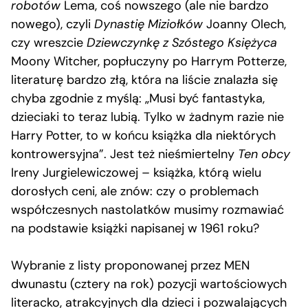
robotów
Lema, coś nowszego (ale nie bardzo
nowego), czyli
Dynastię Miziołków
Joanny Olech,
czy wreszcie
Dziewczynkę z Szóstego Księżyca
Moony Witcher, popłuczyny po Harrym Potterze,
literaturę bardzo złą, która na liście znalazła się
chyba zgodnie z myślą: „Musi być fantastyka,
dzieciaki to teraz lubią. Tylko w żadnym razie nie
Harry Potter, to w końcu książka dla niektórych
kontrowersyjna”. Jest też nieśmiertelny
Ten obcy
Ireny Jurgielewiczowej – książka, którą wielu
dorosłych ceni, ale znów: czy o problemach
współczesnych nastolatków musimy rozmawiać
na podstawie książki napisanej w 1961 roku?
Wybranie z listy proponowanej przez MEN
dwunastu (cztery na rok) pozycji wartościowych
literacko, atrakcyjnych dla dzieci i pozwalających