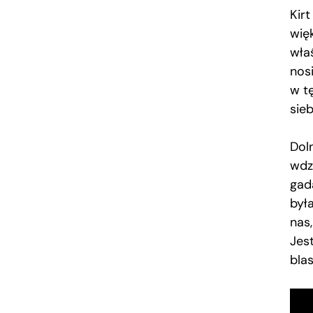
Kirt
wię
wła
nosi
w t
sieb
Dol
wdz
gada
był
nas,
Jes
bla