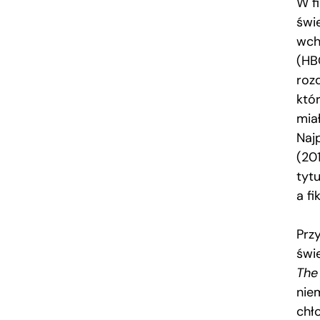
W f
świ
wch
(HB
roz
któr
mia
Naj
(20
tyt
a fi
Prz
świ
The
nie
chł