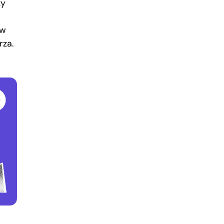
zy
 w
rza.