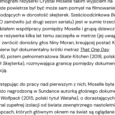
ilmografii reżyserki Crystal Moselle takim wyjściem na
eże powietrze był być może sam pomysł na filmowanie
odzących w dorosłość skejterek. Sześcioodcinkowa
B
O zamówiło już drugi sezon serialu) jest w sumie trzec
działem współpracy pomiędzy Moselle i grupą dziewcz
e reżyserka kilka lat temu zaczepiła w metrze (jej uwa
ł zwrócić donośny głos Niny Moran, kreującej postać Ki
pierw był dokumentalny krótki metraż
That One Day
16), potem pełnometrażowa
Skate Kitchen
(2018, polsk
uł
Skejterka
), rozmywająca granicę pomiędzy dokume
kcją.
ystępując do pracy nad pierwszym z nich, Moselle była
eżo nagrodzoną w Sundance autorką głośnego dokum
 Wolfpack
(2015, polski tytuł
Wataha
), o dorastającyc
mal zupełnej izolacji od świata zewnętrznego nastoletn
opcach, których głównym oknem na świat są oglądane