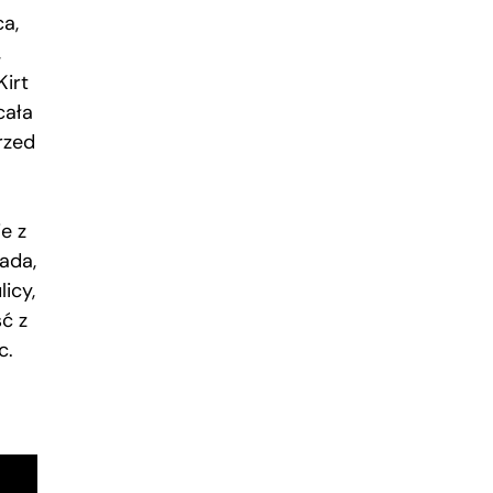
ca,
,
Kirt
cała
rzed
e z
ada,
icy,
ść z
c.