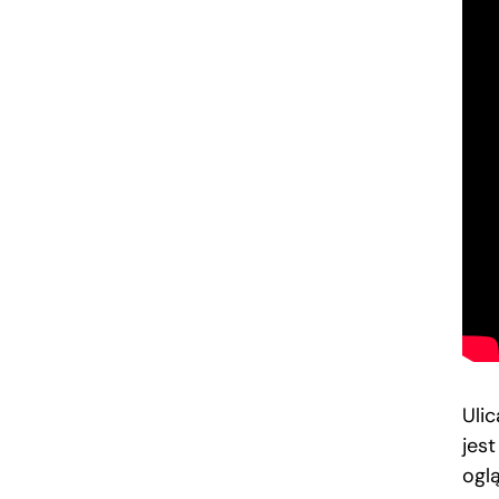
Uli
jest
ogl