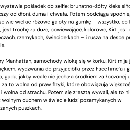
 wystawia pośladek do selfie: brunatno-żółty kleks siń
kszy od dłoni, duma i chwała. Potem podciąga spodnie
ściwie wielkie różowe galoty na gumkę – wszystko, co 
, jest trochę za duże, powiewające, kolorowe, Kirt jest 
ęczach, rzemykach, świecidełkach – i rusza na desce p
ie.
ny Manhattan, samochody wloką się w korku, Kirt mija j
iękiem, wydzwania do przyjaciółki przez FaceTime’a i g
, gada, jakby wcale nie jechała środkiem zatłoczonej ul
a za to wolna od praw fizyki, które obowiązują większo
 i wolna od strachu. Potem się zresztą wywali, ale to ni
t wolnym duchem w świecie ludzi pozamykanych w
szanych puszkach.