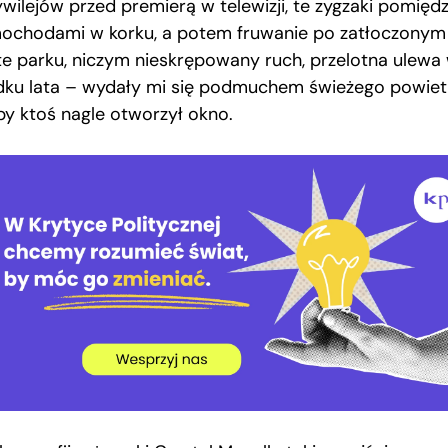
ywilejów przed premierą w telewizji, te zygzaki pomięd
ochodami w korku, a potem fruwanie po zatłoczonym
te parku, niczym nieskrępowany ruch, przelotna ulewa
dku lata – wydały mi się podmuchem świeżego powiet
by ktoś nagle otworzył okno.