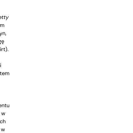
etty
im
yn,
gę
rt).
i
ntem
entu
h w
ich
 w