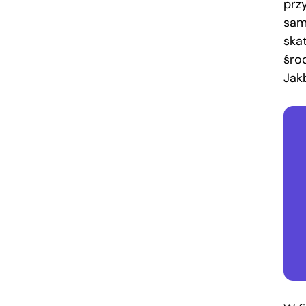
prz
sam
ska
śro
Jak