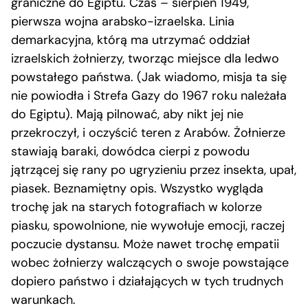
graniczne do Egiptu. Czas – sierpień 1949,
pierwsza wojna arabsko-izraelska. Linia
demarkacyjna, którą ma utrzymać oddział
izraelskich żołnierzy, tworząc miejsce dla ledwo
powstałego państwa. (Jak wiadomo, misja ta się
nie powiodła i Strefa Gazy do 1967 roku należała
do Egiptu). Mają pilnować, aby nikt jej nie
przekroczył, i oczyścić teren z Arabów. Żołnierze
stawiają baraki, dowódca cierpi z powodu
jątrzącej się rany po ugryzieniu przez insekta, upał,
piasek. Beznamiętny opis. Wszystko wygląda
trochę jak na starych fotografiach w kolorze
piasku, spowolnione, nie wywołuje emocji, raczej
poczucie dystansu. Może nawet trochę empatii
wobec żołnierzy walczących o swoje powstające
dopiero państwo i działających w tych trudnych
warunkach.