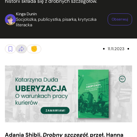
historii składa się z drobnych szczegółów.
Kinga Dunin
Socjolożka, publicystka, pisarka, krytyczka
Obserwuj
literacka
11.11.2023
Adania Shibli,
Drobny szczegół,
przeł. Hanna