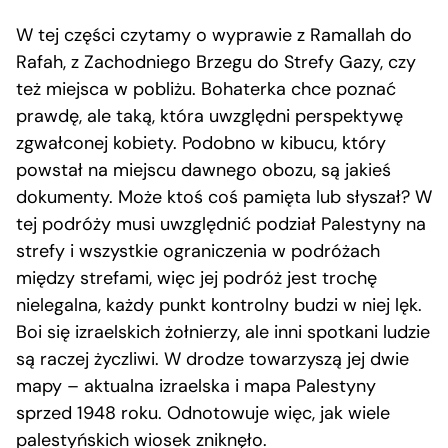
W tej części czytamy o wyprawie z Ramallah do
Rafah, z Zachodniego Brzegu do Strefy Gazy, czy
też miejsca w pobliżu. Bohaterka chce poznać
prawdę, ale taką, która uwzględni perspektywę
zgwałconej kobiety. Podobno w kibucu, który
powstał na miejscu dawnego obozu, są jakieś
dokumenty. Może ktoś coś pamięta lub słyszał? W
tej podróży musi uwzględnić podział Palestyny na
strefy i wszystkie ograniczenia w podróżach
między strefami, więc jej podróż jest trochę
nielegalna, każdy punkt kontrolny budzi w niej lęk.
Boi się izraelskich żołnierzy, ale inni spotkani ludzie
są raczej życzliwi. W drodze towarzyszą jej dwie
mapy – aktualna izraelska i mapa Palestyny
sprzed 1948 roku. Odnotowuje więc, jak wiele
palestyńskich wiosek zniknęło.