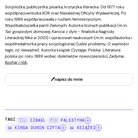
Socjolożka, publicystka, pisarka, krytyczka literacka. Od 1977 roku
współpracowniczka KOR oraz Niezależnej Oficyny Wydawniczej. Po
roku 1989 współpracowała z ruchem feministycznym.
Współzałożycielka partii Zielonych. Autorka licznych publikacji (m.in.
Tao gospodyni domowej
,
Karoca z dyni
– finalistka Nagrody
Literackiej Nike w 2001) i opracowań naukowych (m.in. współautorka i
współredaktorka pracy socjologicznej
Cudze problemy. O ważności
tego, co nieważne
). Autorka książek
Czytając Polskę. Literatura
polska po roku 1989 wobec dylematów nowoczesności
,
Zadyma
,
Kochaj i rób
.
napisz do mnie
TAGI:
🇮🇱 IZRAEL
🇵🇸 PALESTYNA
📖 KINGA DUNIN CZYTA
📖 KSIĄŻKI