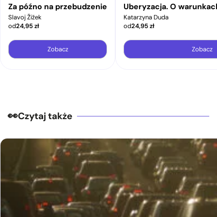
Za późno na przebudzenie
Uberyzacja. O warunkac
Slavoj Žižek
Katarzyna Duda
od
24,95
zł
od
24,95
zł
Zobacz
Zobacz
Czytaj także