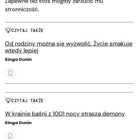
Zapewne też ktoś mógłby zarzucić mu
stronniczość.
CZYTAJ TAKŻE
Od rodziny można się wyzwolić. Życie smakuje
wtedy lepiej
Kinga Dunin
CZYTAJ TAKŻE
W krainie baśni z 1001 nocy straszą demony
Kinga Dunin