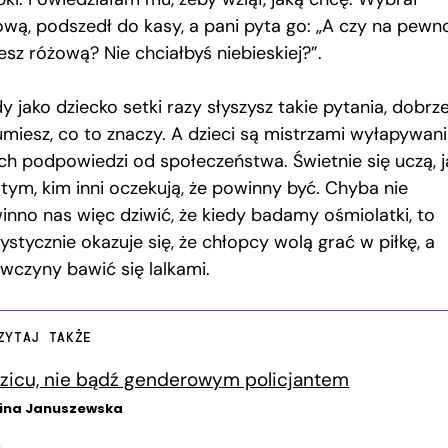
ową, podszedł do kasy, a pani pyta go: „A czy na pewn
esz różową? Nie chciałbyś niebieskiej?”.
y jako dziecko setki razy słyszysz takie pytania, dobrz
umiesz, co to znaczy. A dzieci są mistrzami wyłapywan
ich podpowiedzi od społeczeństwa. Świetnie się uczą, j
 tym, kim inni oczekują, że powinny być. Chyba nie
inno nas więc dziwić, że kiedy badamy ośmiolatki, to
ystycznie okazuje się, że chłopcy wolą grać w piłkę, a
ewczyny bawić się lalkami.
ZYTAJ TAKŻE
zicu, nie bądź genderowym policjantem
ina Januszewska