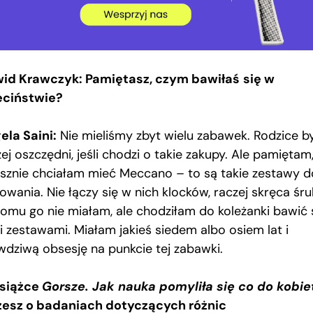
id Krawczyk:
Pamiętasz,
czym bawiłaś
się w
eciństwie
?
ela Saini:
Nie mieliśmy zbyt wielu zabawek. Rodzice by
ej oszczędni, jeśli chodzi o takie zakupy. Ale pamiętam,
asznie chciałam mieć Meccano – to są takie zestawy d
wania. Nie łączy się w nich klocków, raczej skręca śru
omu go nie miałam, ale chodziłam do koleżanki bawić 
i zestawami. Miałam jakieś siedem albo osiem lat i
wdziwą obsesję na punkcie tej zabawki.
siążce
Gorsze. Jak nauka pomyliła się co do kobie
zesz o badaniach dotyczących różnic