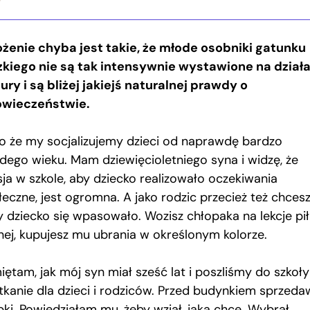
ożenie chyba jest takie, że młode osobniki gatunku
zkiego nie są tak intensywnie wystawione na dział
tury i są bliżej jakiejś naturalnej prawdy o
owieczeństwie.
ko że my socjalizujemy dzieci od naprawdę bardzo
dego wieku. Mam dziewięcioletniego syna i widzę, że
sja w szkole, aby dziecko realizowało oczekiwania
eczne, jest ogromna. A jako rodzic przecież też chcesz
y dziecko się wpasowało. Wozisz chłopaka na lekcje pił
nej, kupujesz mu ubrania w określonym kolorze.
iętam, jak mój syn miał sześć lat i poszliśmy do szkoły
tkanie dla dzieci i rodziców. Przed budynkiem sprzedaw
pki. Powiedziałam mu, żeby wziął, jaką chcę. Wybrał