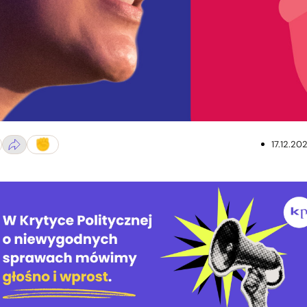
i książki „Gorsze. Jak nauka pomyliła się co do kobiet". Fot. Bh
17.12.20