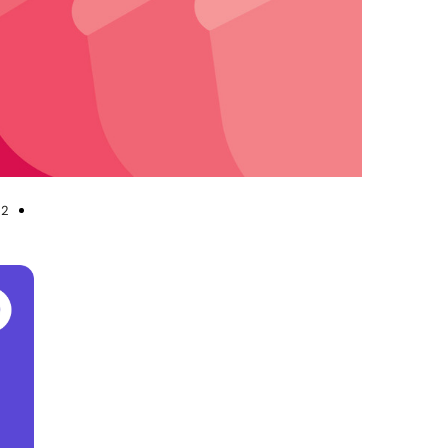
aawest/Wikimedia Commons, ed. KP
22