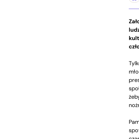
Zał
lud
kul
czł
Tyl
mło
pre
społ
żeb
noż
Pam
spo
cza