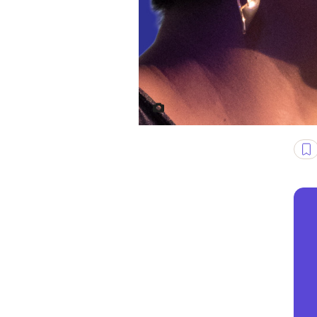
Angela Saini i fragment okładk