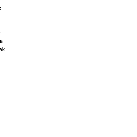
o
e
ia
ak