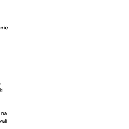
anie
,
ki
 na
ali