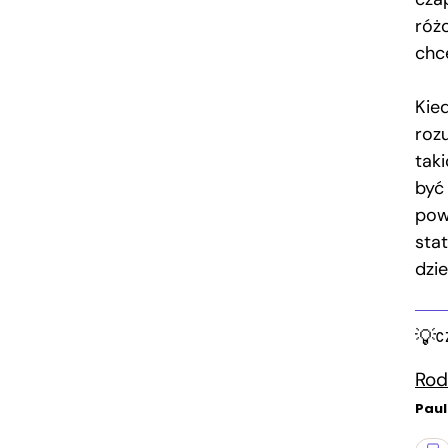
róż
chc
Kied
roz
tak
być
pow
stat
dzi
C
Rod
Paul