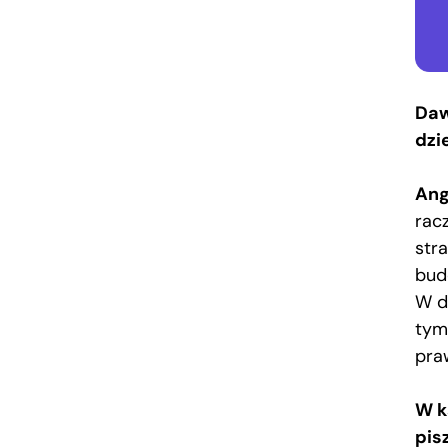
Daw
dzi
Ang
racz
str
budo
W d
tym
pra
W k
pis