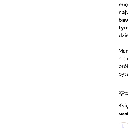
mię
naj
baw
tym
dzi
Mam
nie 
pró
pyt
C
Księ
Moni