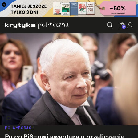
0
Prezes PiS Jarosław Kaczyński na konwencji PiS w Warszawie
PO WYBORACH
Po co PiS-owi awantura o przeliczenie