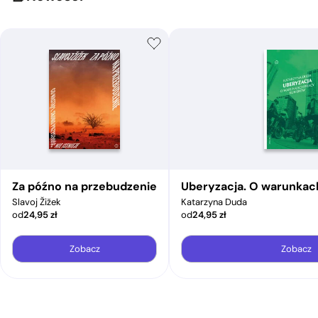
Za późno na przebudzenie
Uberyzacja. O warunkac
Slavoj Žižek
Katarzyna Duda
od
24,95
zł
od
24,95
zł
Zobacz
Zobacz