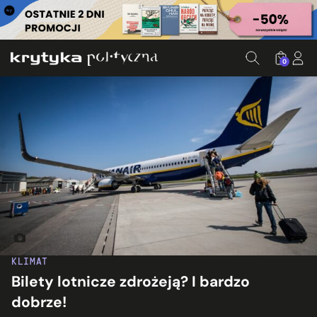
0
Fot. alex lang/Flickr.com
KLIMAT
Bilety lotnicze zdrożeją? I bardzo
dobrze!