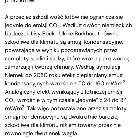
proc. lotów.
A przecież szkodliwość lotów nie ogranicza się
jedynie do emisji CO
. Według dwóch niemieckich
2
badaczek
Lisy Bock i Ulrike Burkhardt
równie
szkodliwe dla klimatu są smugi kondensacyjne,
powstające w wyniku pozostawianych przez
samoloty spalin i sadzy, które wraz z parą wodną
zamarzają i tworzą chmury. Według symulacji
Niemek do 2050 roku efekt cieplarniany smug
2
kondensacyjnych wzrośnie z 50 do 160 mW/m
.
Analogiczny efekt wynikający z lotniczej emisji
CO
wzrośnie w tym czasie „jedynie” z 24 do 84
2
2
mW/m
. Tak więc pozostawiane przez samoloty
smugi kondensacyjne są dwukrotnie bardziej
szkodliwe dla klimatu niż emitowany przez nie
równolegle dwutlenek węgla.