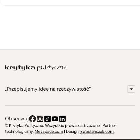
„Przepisujemy idee na rzeczywistość”
KrytykaPolityczna.pl
Wydawnictwo
Obserwuj
Instytut Krytyki Politycznej
© Krytyka Polityczna. Wszystkie prawa zastrzeżone | Partner
technologiczny:
Mevspace.com
| Design:
Ewastanczak.com
Jasna 10 Warszawa, Społeczna Instytucja Kultury