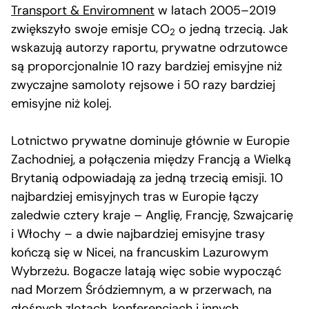
Transport & Enviromnent
w latach 2005–2019
zwiększyło swoje emisje CO
o jedną trzecią. Jak
2
wskazują autorzy raportu, prywatne odrzutowce
są proporcjonalnie 10 razy bardziej emisyjne niż
zwyczajne samoloty rejsowe i 50 razy bardziej
emisyjne niż kolej.
Lotnictwo prywatne dominuje głównie w Europie
Zachodniej, a połączenia między Francją a Wielką
Brytanią odpowiadają za jedną trzecią emisji. 10
najbardziej emisyjnych tras w Europie łączy
zaledwie cztery kraje – Anglię, Francję, Szwajcarię
i Włochy – a dwie najbardziej emisyjne trasy
kończą się w Nicei, na francuskim Lazurowym
Wybrzeżu. Bogacze latają więc sobie wypocząć
nad Morzem Śródziemnym, a w przerwach, na
głośnych zlotach, konferencjach i innych