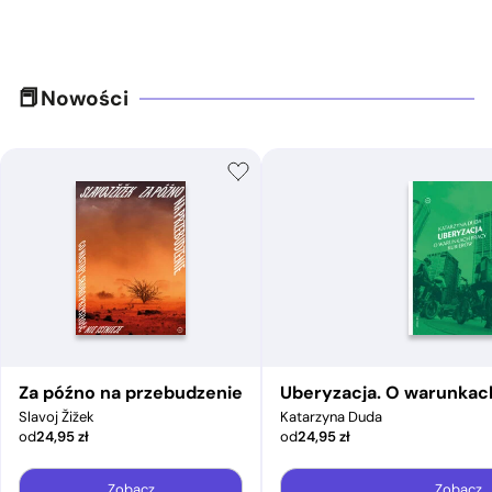
Nowości
Za późno na przebudzenie
Uberyzacja. O warunkac
Slavoj Žižek
Katarzyna Duda
od
24,95
zł
od
24,95
zł
Zobacz
Zobacz