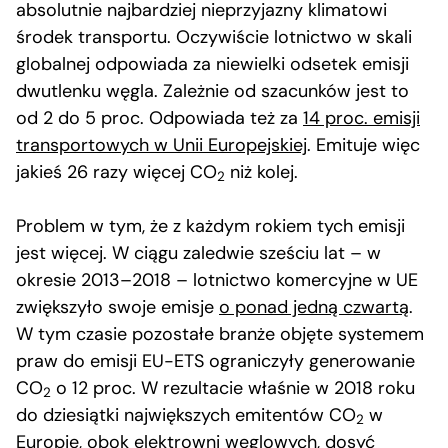
absolutnie najbardziej nieprzyjazny klimatowi
środek transportu. Oczywiście lotnictwo w skali
globalnej odpowiada za niewielki odsetek emisji
dwutlenku węgla. Zależnie od szacunków jest to
od 2 do 5 proc. Odpowiada też za
14 proc. emisji
transportowych w Unii Europejskiej
. Emituje więc
jakieś 26 razy więcej CO
niż kolej.
2
Problem w tym, że z każdym rokiem tych emisji
jest więcej. W ciągu zaledwie sześciu lat – w
okresie 2013–2018 – lotnictwo komercyjne w UE
zwiększyło swoje emisje
o ponad jedną czwartą
.
W tym czasie pozostałe branże objęte systemem
praw do emisji EU-ETS ograniczyły generowanie
CO
o 12 proc. W rezultacie właśnie w 2018 roku
2
do dziesiątki największych emitentów CO
w
2
Europie, obok elektrowni węglowych, dosyć