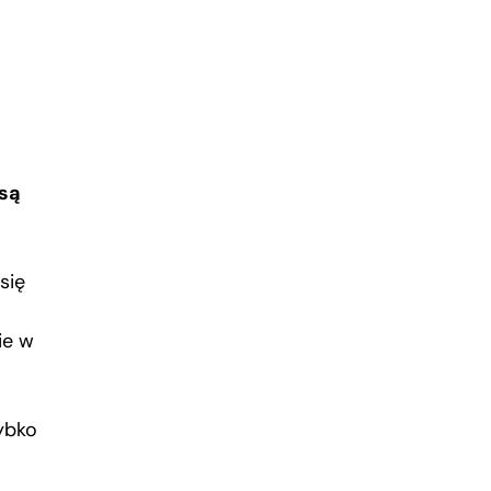
 są
się
ie w
ybko