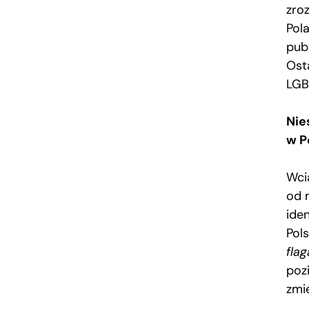
zro
Pol
pub
Osta
LGB
Nie
w P
Wci
od 
ide
Pol
flag
poz
zmie