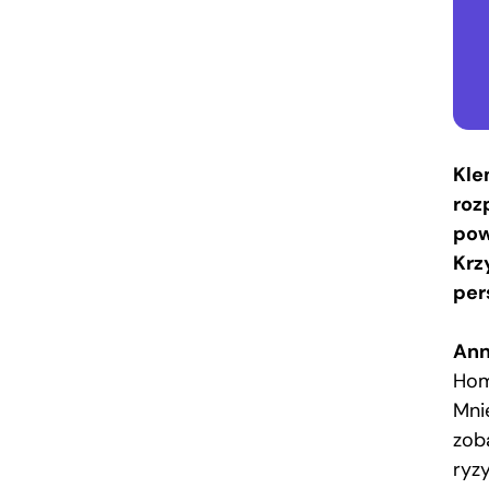
Kle
roz
pow
Krz
per
Ann
Hom
Mni
zob
ryz