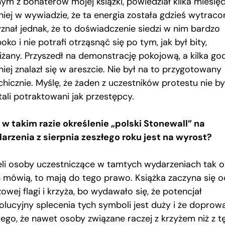
nym z bohaterów mojej książki, powiedział kilka miesię
niej w wywiadzie, że ta energia została gdzieś wytraco
yznał jednak, że to doświadczenie siedzi w nim bardzo
oko i nie potrafi otrząsnąć się po tym, jak był bity,
iżany. Przyszedł na demonstrację pokojową, a kilka go
iej znalazł się w areszcie. Nie był na to przygotowany
hicznie. Myślę, że żaden z uczestników protestu nie by
tali potraktowani jak przestępcy.
 w takim razie określenie „polski Stonewall” na
arzenia z sierpnia zeszłego roku jest na wyrost?
eli osoby uczestniczące w tamtych wydarzeniach tak o
h mówią, to mają do tego prawo. Książka zaczyna się o
owej flagi i krzyża, bo wydawało się, że potencjał
olucyjny splecenia tych symboli jest duży i że doprow
tego, że nawet osoby związane raczej z krzyżem niż z t