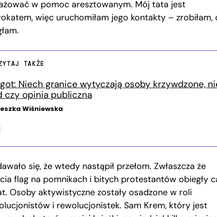
ażować w pomoc aresztowanym. Mój tata jest
okatem, więc uruchomiłam jego kontakty – zrobiłam, 
łam.
ZYTAJ TAKŻE
got: Niech granice wytyczają osoby krzywdzone, ni
d czy opinia publiczna
eszka Wiśniewska
awało się, że wtedy nastąpił przełom. Zwłaszcza że
ęcia flag na pomnikach i bitych protestantów obiegły c
at. Osoby aktywistyczne zostały osadzone w roli
olucjonistów i rewolucjonistek. Sam Krem, który jest