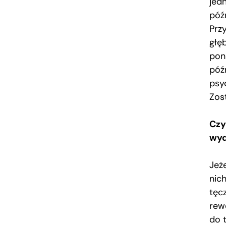
jed
póź
Prz
głęb
pon
późn
psyc
Zos
Czy
wyd
Jeż
nic
tęcz
rew
do 