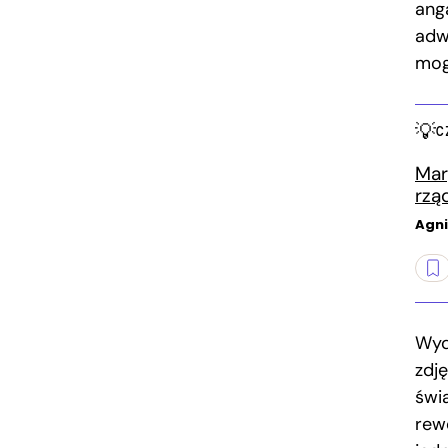
ang
adw
mog
C
Mar
rzą
Agni
Wyd
zdj
świ
rew