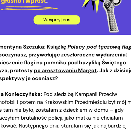
mentyna Szczuka: Książkę
Polacy pod tęczową fla
poczynasz, przywołując zeszłoroczne wydarzenia:
ieszenie flagi na pomniku pod bazyliką Świętego
yża, protesty
po aresztowaniu Margot
. Jak z dzisie
spektywy je oceniasz?
a Konieczyńska:
Pod siedzibą Kampanii Przeciw
ofobii i potem na Krakowskim Przedmieściu był mój m
e tam nie było, zostałam z dzieckiem w domu – gdy
aczyłam brutalność policji, jako matka nie chciałam
ykować. Następnego dnia starałam się jak najbardziej