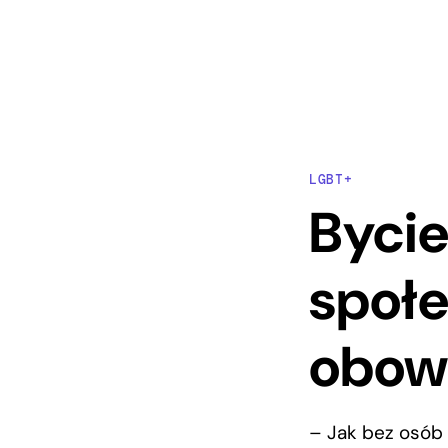
LGBT+
Bycie
społe
obow
– Jak bez osób