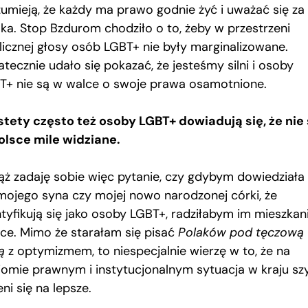
zumieją, że każdy ma prawo godnie żyć i uważać się za
aka. Stop Bzdurom chodziło o to, żeby w przestrzeni
licznej głosy osób LGBT+ nie były marginalizowane.
tecznie udało się pokazać, że jesteśmy silni i osoby
T+ nie są w walce o swoje prawa osamotnione.
stety często też osoby LGBT+ dowiadują się, że nie
olsce mile widziane.
ąż zadaję sobie więc pytanie, czy gdybym dowiedziała 
mojego syna czy mojej nowo narodzonej córki, że
ntyfikują się jako osoby LGBT+, radziłabym im mieszkan
sce. Mimo że starałam się pisać
Polaków pod tęczową
ą
z optymizmem, to niespecjalnie wierzę w to, że na
iomie prawnym i instytucjonalnym sytuacja w kraju sz
ni się na lepsze.