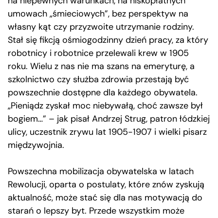
na niepewnych warunkach, na niskopłatnych
umowach „śmieciowych”, bez perspektyw na
własny kąt czy przyzwoite utrzymanie rodziny.
Stał się fikcją ośmiogodzinny dzień pracy, za który
robotnicy i robotnice przelewali krew w 1905
roku. Wielu z nas nie ma szans na emeryturę, a
szkolnictwo czy służba zdrowia przestają być
powszechnie dostępne dla każdego obywatela.
„Pieniądz zyskał moc niebywałą, choć zawsze był
bogiem…” – jak pisał Andrzej Strug, patron łódzkiej
ulicy, uczestnik zrywu lat 1905-1907 i wielki pisarz
międzywojnia.
Powszechna mobilizacja obywatelska w latach
Rewolucji, oparta o postulaty, które znów zyskują
aktualność, może stać się dla nas motywacją do
starań o lepszy byt. Przede wszystkim może