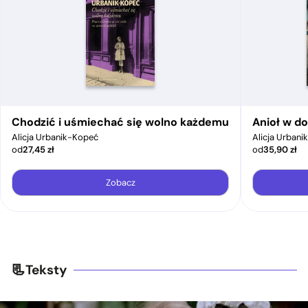
Chodzić i uśmiechać się wolno każdemu
Anioł w d
Alicja Urbanik-Kopeć
Alicja Urban
od
27,45
zł
od
35,90
zł
Zobacz
Teksty