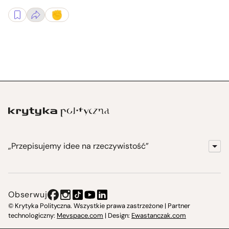
„Przepisujemy idee na rzeczywistość”
KrytykaPolityczna.pl
Wydawnictwo
Obserwuj
Instytut Krytyki Politycznej
© Krytyka Polityczna. Wszystkie prawa zastrzeżone | Partner
technologiczny:
Mevspace.com
| Design:
Ewastanczak.com
Jasna 10 Warszawa, Społeczna Instytucja Kultury