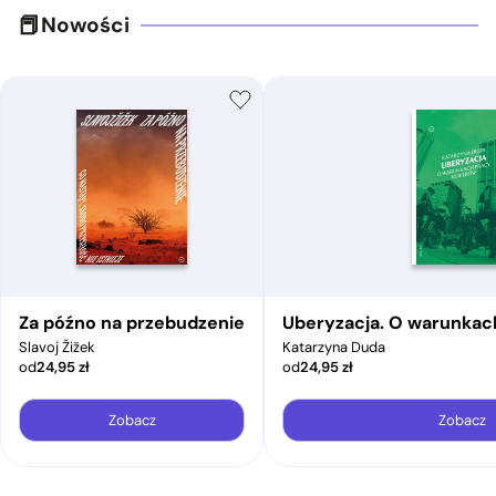
Nowości
Za późno na przebudzenie
Uberyzacja. O warunkac
Slavoj Žižek
Katarzyna Duda
od
24,95
zł
od
24,95
zł
Zobacz
Zobacz