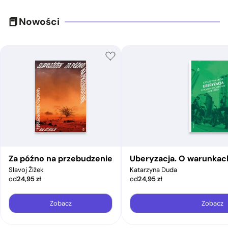
Nowości
Za późno na przebudzenie
Uberyzacja. O warunkac
Slavoj Žižek
Katarzyna Duda
od
24,95
zł
od
24,95
zł
Zobacz
Zobacz