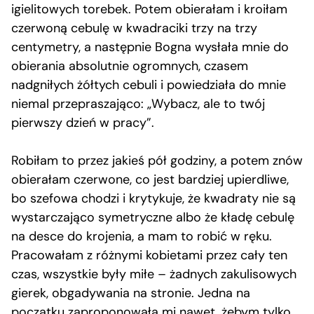
igielitowych torebek. Potem obierałam i kroiłam
czerwoną cebulę w kwadraciki trzy na trzy
centymetry, a następnie Bogna wysłała mnie do
obierania absolutnie ogromnych, czasem
nadgniłych żółtych cebuli i powiedziała do mnie
niemal przepraszająco: „Wybacz, ale to twój
pierwszy dzień w pracy”.
Robiłam to przez jakieś pół godziny, a potem znów
obierałam czerwone, co jest bardziej upierdliwe,
bo szefowa chodzi i krytykuje, że kwadraty nie są
wystarczająco symetryczne albo że kładę cebulę
na desce do krojenia, a mam to robić w ręku.
Pracowałam z różnymi kobietami przez cały ten
czas, wszystkie były miłe – żadnych zakulisowych
gierek, obgadywania na stronie. Jedna na
początku zaproponowała mi nawet, żebym tylko