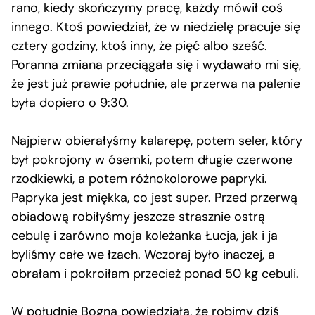
rano, kiedy skończymy pracę, każdy mówił coś
innego. Ktoś powiedział, że w niedzielę pracuje się
cztery godziny, ktoś inny, że pięć albo sześć.
Poranna zmiana przeciągała się i wydawało mi się,
że jest już prawie południe, ale przerwa na palenie
była dopiero o 9:30.
Najpierw obierałyśmy kalarepę, potem seler, który
był pokrojony w ósemki, potem długie czerwone
rzodkiewki, a potem różnokolorowe papryki.
Papryka jest miękka, co jest super. Przed przerwą
obiadową robiłyśmy jeszcze strasznie ostrą
cebulę i zarówno moja koleżanka Łucja, jak i ja
byliśmy całe we łzach. Wczoraj było inaczej, a
obrałam i pokroiłam przecież ponad 50 kg cebuli.
W południe Bogna powiedziała, że robimy dziś