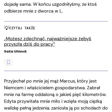
dojadę sama. W końcu uzgodniłyśmy, że ktoś
odbierze mnie z dworca w L.
CZYTAJ TAKŻE
„Możesz zdechnąć, najważniejsze żebyś
przyszła dziś do pracy”
Saša Uhlová
Przyjechał po mnie jej mąż Marcus, który jest
Niemcem i właścicielem gospodarstwa. Zabrał
mnie na farmę oddaloną o jakieś pięć kilometrów.
Edyta przywitała mnie miło i wzięła moją ciężką
walizkę pełną jedzenia, zaniosła ją po schodach do