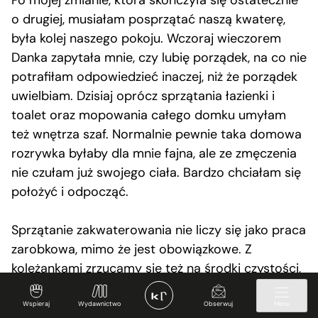
Po mojej zmianie, która skończyła się ostatecznie
o drugiej, musiałam posprzątać naszą kwaterę,
była kolej naszego pokoju. Wczoraj wieczorem
Danka zapytała mnie, czy lubię porządek, na co nie
potrafiłam odpowiedzieć inaczej, niż że porządek
uwielbiam. Dzisiaj oprócz sprzątania łazienki i
toalet oraz mopowania całego domku umyłam
też wnętrza szaf. Normalnie pewnie taka domowa
rozrywka byłaby dla mnie fajna, ale ze zmęczenia
nie czułam już swojego ciała. Bardzo chciałam się
położyć i odpocząć.
Sprzątanie zakwaterowania nie liczy się jako praca
zarobkowa, mimo że jest obowiązkowe. Z
koleżankami zrzucamy się też na środki czystości,
ja dałam Dance 5 euro. Do tego raz w miesiącu
mam kupić i przynieść paczkę papieru
Wspieraj
Wydawnictwo
Obserwuj
Menu