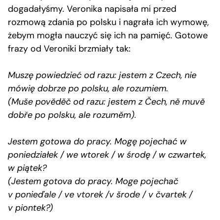
dogadałyśmy. Veronika napisała mi przed
rozmową zdania po polsku i nagrała ich wymowę,
żebym mogła nauczyć się ich na pamięć. Gotowe
frazy od Veroniki brzmiały tak:
Muszę powiedzieć od razu: jestem z Czech, nie
mówię dobrze po polsku, ale rozumiem.
(Muše pověděč od razu: jestem z Čech, ně muvě
dobře po polsku, ale rozuměm).
Jestem gotowa do pracy. Mogę pojechać w
poniedziałek / we wtorek / w środę / w czwartek,
w piątek?
(Jestem gotova do pracy. Moge pojechač
v ponieďale / ve vtorek /v šrode / v čvartek /
v piontek?)