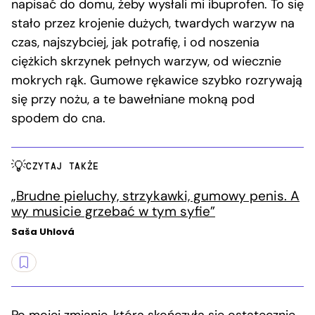
napisać do domu, żeby wysłali mi ibuprofen. To się
stało przez krojenie dużych, twardych warzyw na
czas, najszybciej, jak potrafię, i od noszenia
ciężkich skrzynek pełnych warzyw, od wiecznie
mokrych rąk. Gumowe rękawice szybko rozrywają
się przy nożu, a te bawełniane mokną pod
spodem do cna.
CZYTAJ TAKŻE
„Brudne pieluchy, strzykawki, gumowy penis. A
wy musicie grzebać w tym syfie”
Saša Uhlová