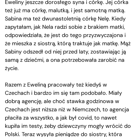
Eweliny jeszcze dorosłego syna i córkę. Jej córka
też już ma córkę, malutką, i jest samotną matką.
Sabina ma też dwunastoletnią córkę Nelę. Kiedy
zapytałam, jak Nela radzi sobie z brakiem matki,
odpowiedziała, że jest do tego przyzwyczajona i
że mieszka z siostrą, którą traktuje jak matkę. Mąż
Sabiny odszedł od niej przed laty, zostawiając ją
samą z dziećmi, a ona potrzebowała zarobić na
życie.
Razem z Eweliną pracowały też kiedyś w
Czechach i bardzo im się tam podobało. Miały
dobrą agencję, ale choć stawka godzinowa w
Czechach jest niższa niż w Niemczech, to agencja
płaciła za wszystko, a jak był covid, to nawet
kupiła im testy, żeby dziewczyny mogły wrócić do
Polski. Teraz wysyła pieniądze do siostry, która