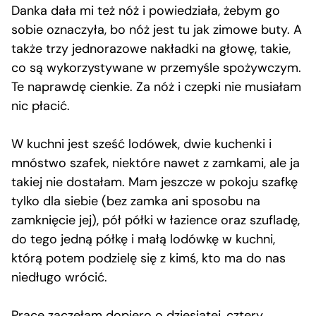
Danka dała mi też nóż i powiedziała, żebym go
sobie oznaczyła, bo nóż jest tu jak zimowe buty. A
także trzy jednorazowe nakładki na głowę, takie,
co są wykorzystywane w przemyśle spożywczym.
Te naprawdę cienkie. Za nóż i czepki nie musiałam
nic płacić.
W kuchni jest sześć lodówek, dwie kuchenki i
mnóstwo szafek, niektóre nawet z zamkami, ale ja
takiej nie dostałam. Mam jeszcze w pokoju szafkę
tylko dla siebie (bez zamka ani sposobu na
zamknięcie jej), pół półki w łazience oraz szufladę,
do tego jedną półkę i małą lodówkę w kuchni,
którą potem podzielę się z kimś, kto ma do nas
niedługo wrócić.
Pracę zaczęłam dopiero o dziesiątej, cztery