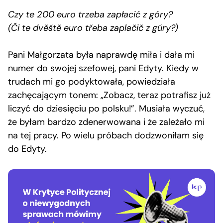
Czy te 200 euro trzeba zapłacić z góry?
(Či te dvěště euro třeba zaplačič z gúry?)
Pani Małgorzata była naprawdę miła i dała mi
numer do swojej szefowej, pani Edyty. Kiedy w
trudach mi go podyktowała, powiedziała
zachęcającym tonem: „Zobacz, teraz potrafisz już
liczyć do dziesięciu po polsku!”. Musiała wyczuć,
że byłam bardzo zdenerwowana i że zależało mi
na tej pracy. Po wielu próbach dodzwoniłam się
do Edyty.