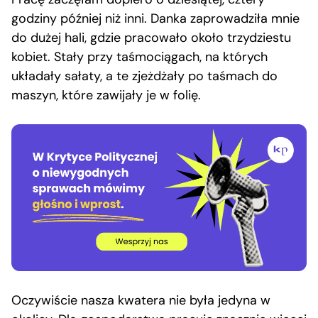
godziny później niż inni. Danka zaprowadziła mnie
do dużej hali, gdzie pracowało około trzydziestu
kobiet. Stały przy taśmociągach, na których
układały sałaty, a te zjeżdżały po taśmach do
maszyn, które zawijały je w folię.
Oczywiście nasza kwatera nie była jedyna w