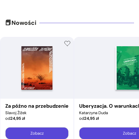
Nowości
Za późno na przebudzenie
Uberyzacja. O warunkac
Slavoj Žižek
Katarzyna Duda
od
24,95
zł
od
24,95
zł
Zobacz
Zobacz