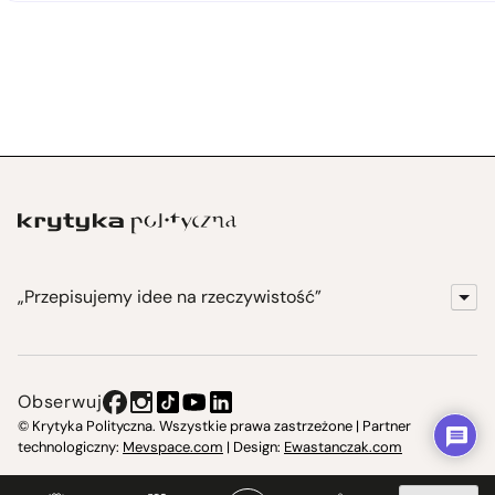
„Przepisujemy idee na rzeczywistość”
KrytykaPolityczna.pl
Wydawnictwo
Obserwuj
Instytut Krytyki Politycznej
© Krytyka Polityczna. Wszystkie prawa zastrzeżone | Partner
technologiczny:
Mevspace.com
| Design:
Ewastanczak.com
Jasna 10 Warszawa, Społeczna Instytucja Kultury