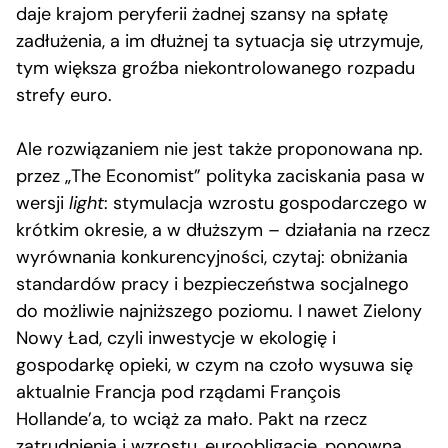
daje krajom peryferii żadnej szansy na spłatę
zadłużenia, a im dłużnej ta sytuacja się utrzymuje,
tym większa groźba niekontrolowanego rozpadu
strefy euro.
Ale rozwiązaniem nie jest także proponowana np.
przez „The Economist” polityka zaciskania pasa w
wersji
light
: stymulacja wzrostu gospodarczego w
krótkim okresie, a w dłuższym – działania na rzecz
wyrównania konkurencyjności, czytaj: obniżania
standardów pracy i bezpieczeństwa socjalnego
do możliwie najniższego poziomu. I nawet Zielony
Nowy Ład, czyli inwestycje w ekologię i
gospodarkę opieki, w czym na czoło wysuwa się
aktualnie Francja pod rządami François
Hollande’a, to wciąż za mało. Pakt na rzecz
zatrudnienia i wzrostu, euroobligacje, ponowna