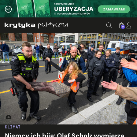
0
Interwencja policji wobec aktywistki ruchu Letzten Generat
KLIMAT
Niemcy ich biją: Olaf Scholz wymierza