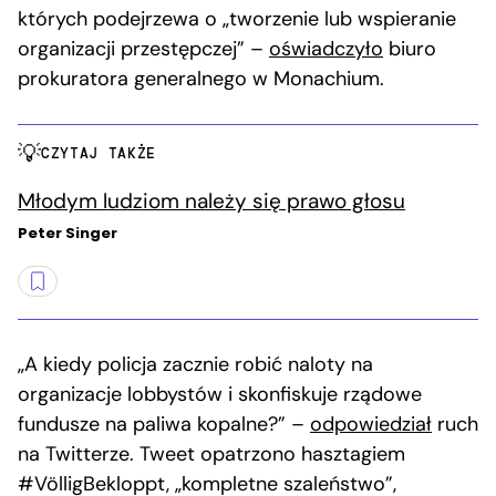
których podejrzewa o „tworzenie lub wspieranie
organizacji przestępczej” –
oświadczyło
biuro
prokuratora generalnego w Monachium.
CZYTAJ TAKŻE
Młodym ludziom należy się prawo głosu
Peter Singer
„A kiedy policja zacznie robić naloty na
organizacje lobbystów i skonfiskuje rządowe
fundusze na paliwa kopalne?” –
odpowiedział
ruch
na Twitterze. Tweet opatrzono hasztagiem
#VölligBekloppt, „kompletne szaleństwo”,