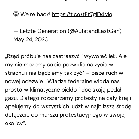
🤫 We‘re back!
https://t.co/tFt7giD4Mq
— Letzte Generation (@AufstandLastGen)
May 24, 2023
„Rząd próbuje nas zastraszyć i wywołać lęk. Ale
my nie możemy sobie pozwolić na życie w
strachu i nie będziemy tak żyć” – pisze ruch w
nowej odezwie. „Władze federalne wiodą nas
prosto w
klimatyczne piekło
i dociskają pedał
gazu. Dlatego rozszerzamy protesty na cały kraj i
apelujemy do wszystkich ludzi: w najbliższą środę
dołączcie do marszu protestacyjnego w swojej
okolicy”.