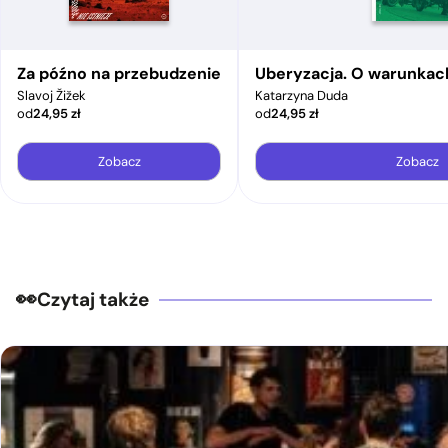
Za późno na przebudzenie
Uberyzacja. O warunkac
Slavoj Žižek
Katarzyna Duda
od
24,95
zł
od
24,95
zł
Zobacz
Zobacz
Czytaj także