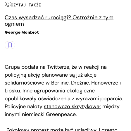
CZYTAJ TAKŻE
Czas wysadzać rurociągi? Ostrożnie z tym
ogniem
George Monbiot
Grupa podała
na Twitterze
, że w reakcji na
policyjną akcję planowane są już akcje
solidarnościowe w Berlinie, Dreźnie, Hanowerze i
Lipsku. Inne ugrupowania ekologiczne
opublikowały oświadczenia z wyrazami poparcia.
Policyjne naloty
stanowczo skrytykował
między
innymi niemiecki Greenpeace.
„Pokojowy protest może być uciążliwy. I często