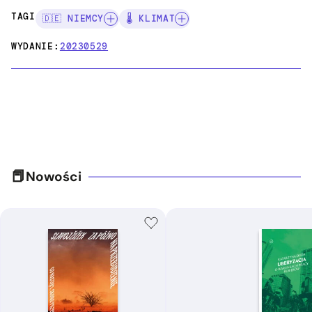
TAGI:
🇩🇪 NIEMCY
🌡️ KLIMAT
WYDANIE:
20230529
Nowości