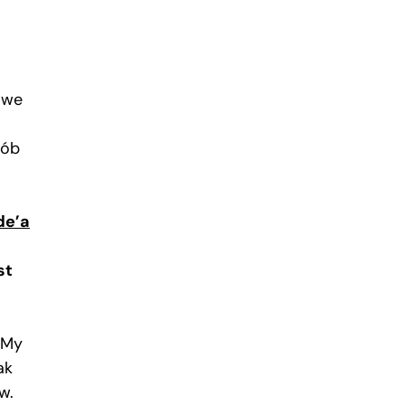
owe
sób
de’a
st
 My
ak
w.