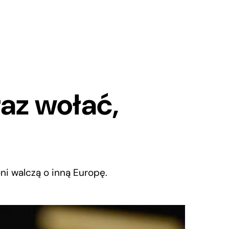
raz wołać,
oni walczą o inną Europę.