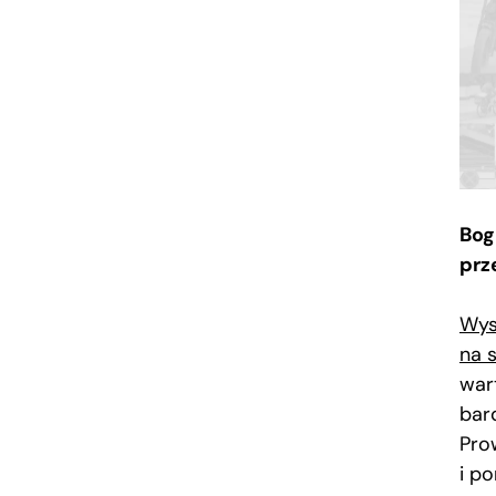
Bog
prz
Wys
na 
war
bard
Pro
i p