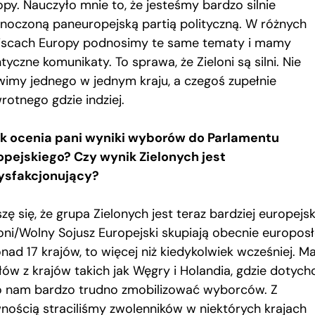
opy. Nauczyło mnie to, że jesteśmy bardzo silnie
dnoczoną paneuropejską partią polityczną. W różnych
jscach Europy podnosimy te same tematy i mamy
tyczne komunikaty. To sprawa, że Zieloni są silni. Nie
imy jednego w jednym kraju, a czegoś zupełnie
rotnego gdzie indziej.
ak ocenia pani wyniki wyborów do Parlamentu
opejskiego? Czy wynik Zielonych jest
ysfakcjonujący?
zę się, że grupa Zielonych jest teraz bardziej europejs
loni/Wolny Sojusz Europejski skupiają obecnie europos
onad 17 krajów, to więcej niż kiedykolwiek wcześniej. 
łów z krajów takich jak Węgry i Holandia, gdzie dotych
o nam bardzo trudno zmobilizować wyborców. Z
nością straciliśmy zwolenników w niektórych krajach