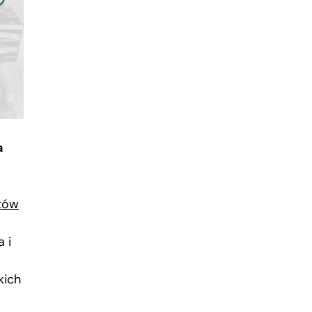
a
atów
 i
kich