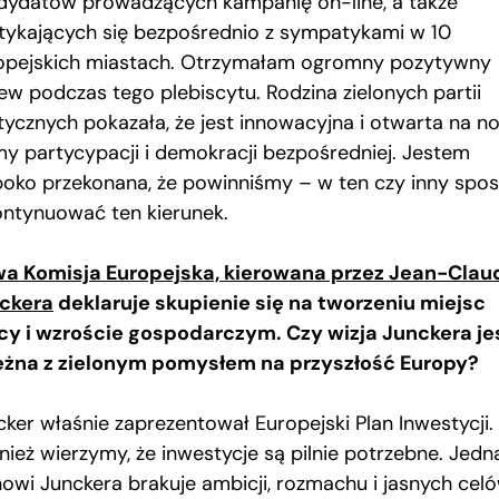
dydatów prowadzących kampanię on-line, a także
tykających się bezpośrednio z sympatykami w 10
opejskich miastach. Otrzymałam ogromny pozytywny
ew podczas tego plebiscytu. Rodzina zielonych partii
itycznych pokazała, że jest innowacyjna i otwarta na n
my partycypacji i demokracji bezpośredniej. Jestem
boko przekonana, że powinniśmy – w ten czy inny spo
ontynuować ten kierunek.
a Komisja Europejska, kierowana przez Jean-Clau
ckera
deklaruje skupienie się na tworzeniu miejsc
cy i wzroście gospodarczym. Czy wizja Junckera je
eżna z zielonym pomysłem na przyszłość Europy?
cker właśnie zaprezentował Europejski Plan Inwestycji.
nież wierzymy, że inwestycje są pilnie potrzebne. Jedn
nowi Junckera brakuje ambicji, rozmachu i jasnych celó