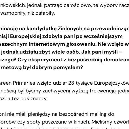
onkowskich, jednak patrząc całościowo, te wybory racz
wzmocniły, niż osłabiły.
inację na kandydatkę Zielonych na przewodniczą
isji Europejskiej zdobyła pani po wcześniejszym
szechnym internetowym głosowaniu. Nie wzięło w
 jednak udziału zbyt wiele osób. Jak pani myśli –
czego? Czy eksperyment z bezpośrednią demokrac
ernetową był dobrym pomysłem?
reen Primaries
wzięło udział 23 tysiące Europejczyków
nością bylibyśmy zachwyceni wyższą frekwencją, jedn
iczba też coś znaczy.
oni nie mieli pieniędzy na bezpośredni mailing do
orców czy spoty puszczane w kinach. Mieliśmy czwór