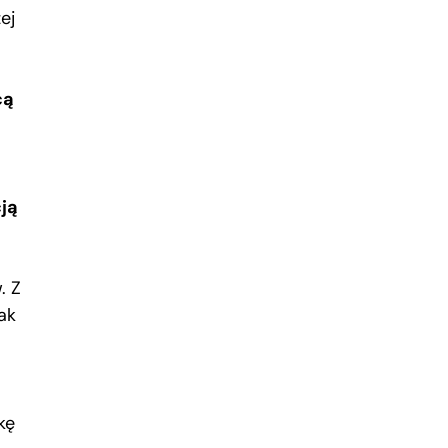
ej
cą
ją
. Z
ak
kę