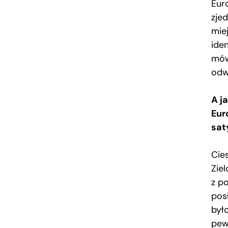
Eur
zje
mie
iden
mów
odw
A j
Eur
sat
Cies
Zie
z p
pos
był
pew