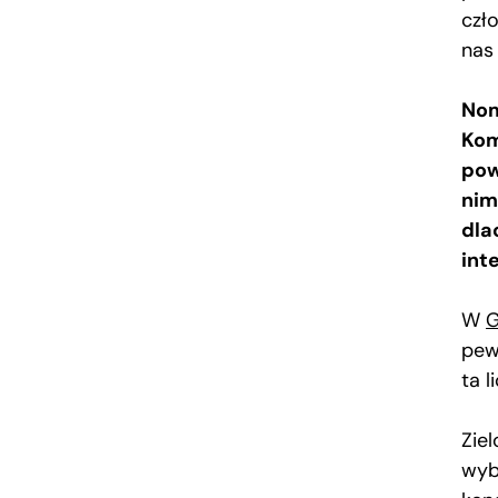
czł
nas 
Nom
Kom
pow
nim
dla
int
W
G
pew
ta l
Ziel
wyb