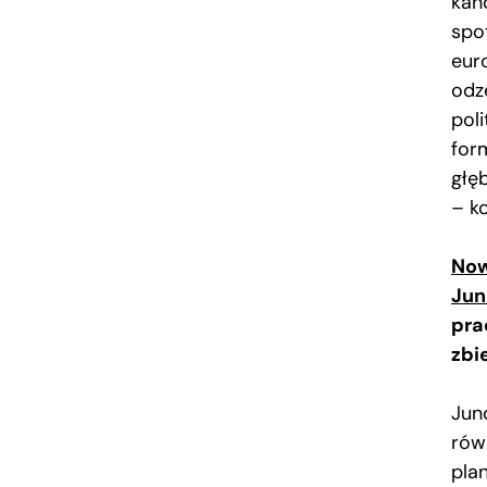
kan
spo
eur
odz
pol
for
głę
– k
Now
Jun
pra
zbi
Jun
rów
pla