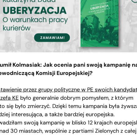
umił Kolmasiak: Jak ocenia pani swoją kampanię n
ewodniczącą Komisji Europejskiej?
tawienie przez grupy polityczne w PE swoich kandyd
szefa KE
było generalnie dobrym pomysłem, z którym
to się było zmierzyć. Dzięki temu kampania była żywsza
ziej interesująca, a także bardziej europejska.
wadziłam swoją kampanię w blisko 12 krajach europejs
onad 30 miastach, wspólnie z partiami Zielonych z całej