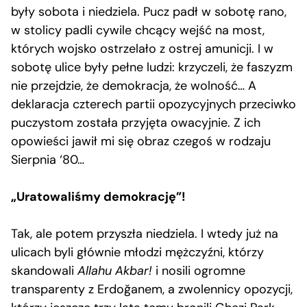
były sobota i niedziela. Pucz padł w sobotę rano,
w stolicy padli cywile chcący wejść na most,
których wojsko ostrzelało z ostrej amunicji. I w
sobotę ulice były pełne ludzi: krzyczeli, że faszyzm
nie przejdzie, że demokracja, że wolność… A
deklaracja czterech partii opozycyjnych przeciwko
puczystom została przyjęta owacyjnie. Z ich
opowieści jawił mi się obraz czegoś w rodzaju
Sierpnia ‘80…
„Uratowaliśmy demokrację”!
Tak, ale potem przyszła niedziela. I wtedy już na
ulicach byli głównie młodzi mężczyźni, którzy
skandowali
Allahu Akbar!
i nosili ogromne
transparenty z Erdoğanem, a zwolennicy opozycji,