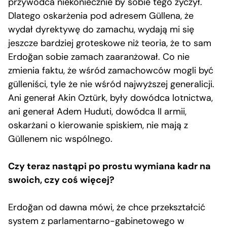
przywódca niekoniecznie by sobie tego życzył.
Dlatego oskarżenia pod adresem Güllena, że
wydał dyrektywę do zamachu, wydają mi się
jeszcze bardziej groteskowe niż teoria, że to sam
Erdoğan sobie zamach zaaranżował. Co nie
zmienia faktu, że wśród zamachowców mogli być
gülleniści, tyle że nie wśród najwyższej generalicji.
Ani generał Akin Oztürk, były dowódca lotnictwa,
ani generał Adem Huduti, dowódca II armii,
oskarżani o kierowanie spiskiem, nie mają z
Güllenem nic wspólnego.
Czy teraz nastąpi po prostu wymiana kadr na
swoich, czy coś więcej?
Erdoğan od dawna mówi, że chce przekształcić
system z parlamentarno-gabinetowego w