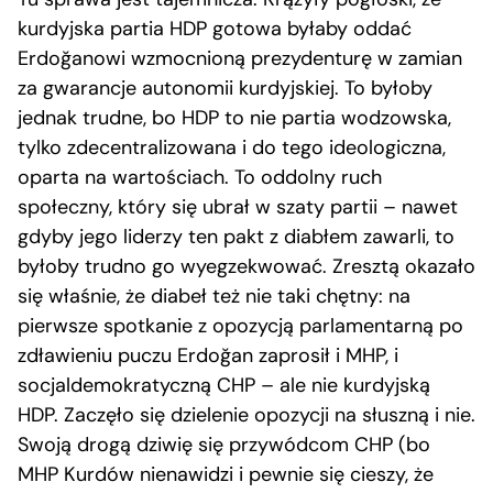
kurdyjska partia HDP gotowa byłaby oddać
Erdoğanowi wzmocnioną prezydenturę w zamian
za gwarancje autonomii kurdyjskiej. To byłoby
jednak trudne, bo HDP to nie partia wodzowska,
tylko zdecentralizowana i do tego ideologiczna,
oparta na wartościach. To oddolny ruch
społeczny, który się ubrał w szaty partii – nawet
gdyby jego liderzy ten pakt z diabłem zawarli, to
byłoby trudno go wyegzekwować. Zresztą okazało
się właśnie, że diabeł też nie taki chętny: na
pierwsze spotkanie z opozycją parlamentarną po
zdławieniu puczu Erdoğan zaprosił i MHP, i
socjaldemokratyczną CHP – ale nie kurdyjską
HDP. Zaczęło się dzielenie opozycji na słuszną i nie.
Swoją drogą dziwię się przywódcom CHP (bo
MHP Kurdów nienawidzi i pewnie się cieszy, że