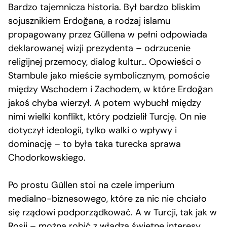
Bardzo tajemnicza historia. Był bardzo bliskim
sojusznikiem Erdoğana, a rodzaj islamu
propagowany przez Güllena w pełni odpowiada
deklarowanej wizji prezydenta – odrzucenie
religijnej przemocy, dialog kultur… Opowieści o
Stambule jako mieście symbolicznym, pomoście
między Wschodem i Zachodem, w które Erdoğan
jakoś chyba wierzył. A potem wybuchł między
nimi wielki konflikt, który podzielił Turcję. On nie
dotyczył ideologii, tylko walki o wpływy i
dominację – to była taka turecka sprawa
Chodorkowskiego.
Po prostu Güllen stoi na czele imperium
medialno-biznesowego, które za nic nie chciało
się rządowi podporządkować. A w Turcji, tak jak w
Rosji – można robić z władzą świetne interesy