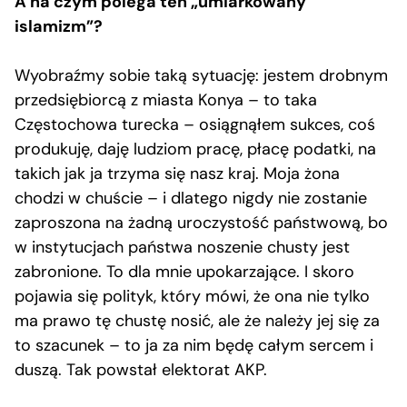
A na czym polega ten „umiarkowany
islamizm”?
Wyobraźmy sobie taką sytuację: jestem drobnym
przedsiębiorcą z miasta Konya – to taka
Częstochowa turecka – osiągnąłem sukces, coś
produkuję, daję ludziom pracę, płacę podatki, na
takich jak ja trzyma się nasz kraj. Moja żona
chodzi w chuście – i dlatego nigdy nie zostanie
zaproszona na żadną uroczystość państwową, bo
w instytucjach państwa noszenie chusty jest
zabronione. To dla mnie upokarzające. I skoro
pojawia się polityk, który mówi, że ona nie tylko
ma prawo tę chustę nosić, ale że należy jej się za
to szacunek – to ja za nim będę całym sercem i
duszą. Tak powstał elektorat AKP.