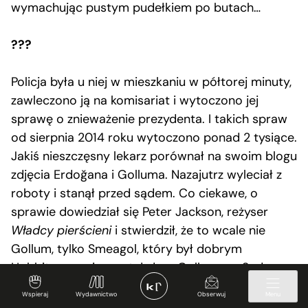
wymachując pustym pudełkiem po butach…
???
Policja była u niej w mieszkaniu w półtorej minuty,
zawleczono ją na komisariat i wytoczono jej
sprawę o znieważenie prezydenta. I takich spraw
od sierpnia 2014 roku wytoczono ponad 2 tysiące.
Jakiś nieszczęsny lekarz porównał na swoim blogu
zdjęcia Erdoğana i Golluma. Nazajutrz wyleciał z
roboty i stanął przed sądem. Co ciekawe, o
sprawie dowiedział się Peter Jackson, reżyser
Władcy pierścieni
i stwierdził, że to wcale nie
Gollum, tylko Smeagol, który był dobrym
Hobbitem, zanim został złym Gollumem. Sąd
rozważał, czy uwzględnić tę opinię, ale w końcu
Wspieraj
Wydawnictwo
Obserwuj
Menu
uznał, że nie będą się Nowozelandczycy do