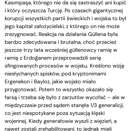
Kasımpaşa, którego nie da się zastraszyć ani kupić
i który oczyszcza Turcję. Po czasach gigantycznej
korupcji wszystkich partii świeckich i wojska to był
jego kapitał założycielski, z którego on nie może
zrezygnować. Reakcja na działania Güllena była
bardzo zdecydowana i brutalna, choć przecież
jeszcze trzy lata wcześniej güllenowcy ramię w
ramię z Erdoğanem przeprowadzili serię
sfingowanych procesów w wojsku. Kreślono wizję
niesłychanych spisków, pod kryptonimami
Ergenekon i Bayloz, jakie wojsko miało
przygotować. Potem to wszystko okazało się
farsą i trzeba się było z zarzutów wycofać – ale w
międzyczasie przed sądem stanęła 1/3 generalicji,
co jest niespotykane poza sytuacją klęski
wojennej. Kiedy generałowie wyszli z więzień, a
nawet zostali zrehabilitowani, to jednak mieli