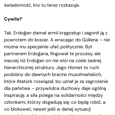
świadomość, kto tu teraz rozkazuje.
Cywile?
Tak. Erdoğan złamał armii kręgosłup i zagonił ją z
powrotem do koszar. A wracając do Güllena – nie
można mu specjalnie ufać politycznie. Był
partnerem Erdoğana, fingował te procesy, ale
inaczej niż Erdoğan on nie stoi na czele żadnej
hierarchicznej struktury. Jego Hizmet to ruch
podobny do dawnych bractw muzułmańskich,
które Atatürk rozwiązał, bo uznał je za zagrożenie
dla państwa – przywódca duchowy daje ogólną
inspirację, a siła polega na solidarności między
członkami, którzy dogadują się, co będą robić, a
co blokować, nawet jeśli w danej sytuacji