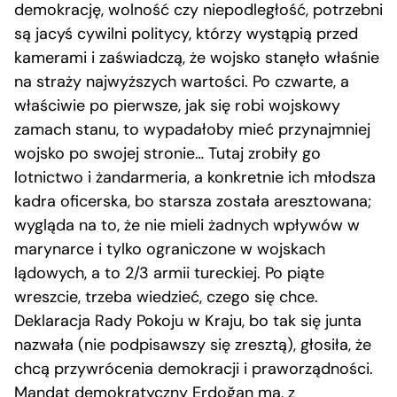
demokrację, wolność czy niepodległość, potrzebni
są jacyś cywilni politycy, którzy wystąpią przed
kamerami i zaświadczą, że wojsko stanęło właśnie
na straży najwyższych wartości. Po czwarte, a
właściwie po pierwsze, jak się robi wojskowy
zamach stanu, to wypadałoby mieć przynajmniej
wojsko po swojej stronie… Tutaj zrobiły go
lotnictwo i żandarmeria, a konkretnie ich młodsza
kadra oficerska, bo starsza została aresztowana;
wygląda na to, że nie mieli żadnych wpływów w
marynarce i tylko ograniczone w wojskach
lądowych, a to 2/3 armii tureckiej. Po piąte
wreszcie, trzeba wiedzieć, czego się chce.
Deklaracja Rady Pokoju w Kraju, bo tak się junta
nazwała (nie podpisawszy się zresztą), głosiła, że
chcą przywrócenia demokracji i praworządności.
Mandat demokratyczny Erdoğan ma, z