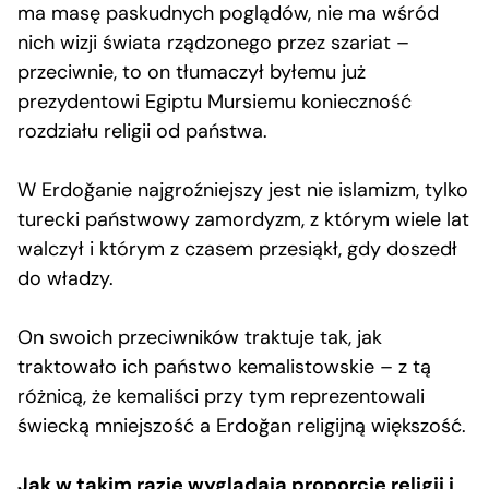
ma masę paskudnych poglądów, nie ma wśród
nich wizji świata rządzonego przez szariat –
przeciwnie, to on tłumaczył byłemu już
prezydentowi Egiptu Mursiemu konieczność
rozdziału religii od państwa.
W Erdoğanie najgroźniejszy jest nie islamizm, tylko
turecki państwowy zamordyzm, z którym wiele lat
walczył i którym z czasem przesiąkł, gdy doszedł
do władzy.
On swoich przeciwników traktuje tak, jak
traktowało ich państwo kemalistowskie – z tą
różnicą, że kemaliści przy tym reprezentowali
świecką mniejszość a Erdoğan religijną większość.
Jak w takim razie wyglądają proporcje religii i