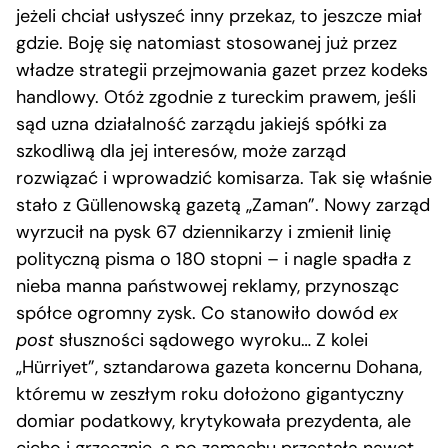
jeżeli chciał usłyszeć inny przekaz, to jeszcze miał
gdzie. Boję się natomiast stosowanej już przez
władze strategii przejmowania gazet przez kodeks
handlowy. Otóż zgodnie z tureckim prawem, jeśli
sąd uzna działalność zarządu jakiejś spółki za
szkodliwą dla jej interesów, może zarząd
rozwiązać i wprowadzić komisarza. Tak się właśnie
stało z Güllenowską gazetą „Zaman”. Nowy zarząd
wyrzucił na pysk 67 dziennikarzy i zmienił linię
polityczną pisma o 180 stopni – i nagle spadła z
nieba manna państwowej reklamy, przynosząc
spółce ogromny zysk. Co stanowiło dowód
ex
post
słuszności sądowego wyroku… Z kolei
„Hürriyet”, sztandarowa gazeta koncernu Dohana,
któremu w zeszłym roku dołożono gigantyczny
domiar podatkowy, krytykowała prezydenta, ale
cicho i grzecznie, a po zamachu przestała nawet