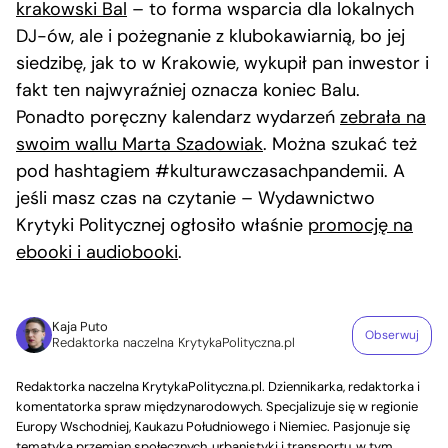
krakowski Bal
– to forma wsparcia dla lokalnych
DJ-ów, ale i pożegnanie z klubokawiarnią, bo jej
siedzibę, jak to w Krakowie, wykupił pan inwestor i
fakt ten najwyraźniej oznacza koniec Balu.
Ponadto poręczny kalendarz wydarzeń
zebrała na
swoim wallu Marta Szadowiak
. Można szukać też
pod hashtagiem #kulturawczasachpandemii. A
jeśli masz czas na czytanie – Wydawnictwo
Krytyki Politycznej ogłosiło właśnie
promocję na
ebooki i audiobooki
.
Kaja Puto
Obserwuj
Redaktorka naczelna KrytykaPolityczna.pl
Redaktorka naczelna KrytykaPolityczna.pl. Dziennikarka, redaktorka i
komentatorka spraw międzynarodowych. Specjalizuje się w regionie
Europy Wschodniej, Kaukazu Południowego i Niemiec. Pasjonuje się
tematyką przemian społecznych, urbanistyki i transportu, w tym