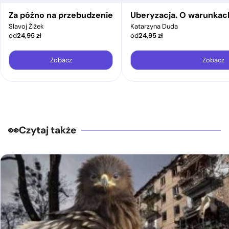
Za późno na przebudzenie
Uberyzacja. O warunkac
Slavoj Žižek
Katarzyna Duda
od
24,95
zł
od
24,95
zł
Zobacz
Zobacz
Czytaj także