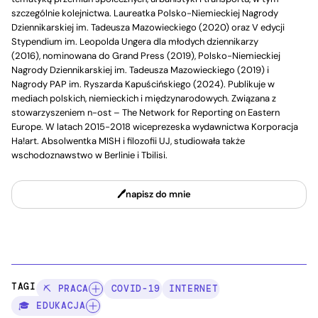
szczególnie kolejnictwa. Laureatka Polsko-Niemieckiej Nagrody
Dziennikarskiej im. Tadeusza Mazowieckiego (2020) oraz V edycji
Stypendium im. Leopolda Ungera dla młodych dziennikarzy
(2016), nominowana do Grand Press (2019), Polsko-Niemieckiej
Nagrody Dziennikarskiej im. Tadeusza Mazowieckiego (2019) i
Nagrody PAP im. Ryszarda Kapuścińskiego (2024). Publikuje w
mediach polskich, niemieckich i międzynarodowych. Związana z
stowarzyszeniem n-ost – The Network for Reporting on Eastern
Europe. W latach 2015-2018 wiceprezeska wydawnictwa Korporacja
Ha!art. Absolwentka MISH i filozofii UJ, studiowała także
wschodoznawstwo w Berlinie i Tbilisi.
napisz do mnie
TAGI:
⛏️ PRACA
COVID-19
INTERNET
🎓 EDUKACJA