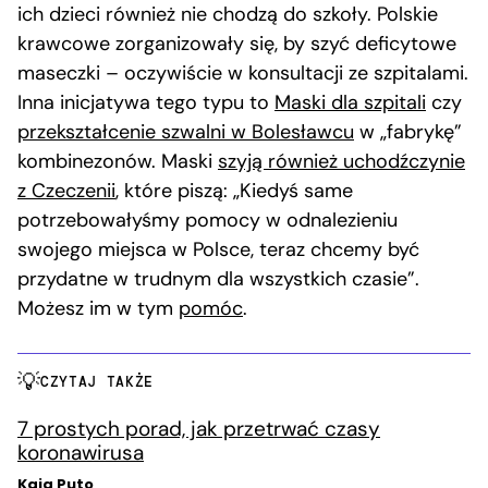
ich dzieci również nie chodzą do szkoły. Polskie
krawcowe zorganizowały się, by szyć deficytowe
maseczki – oczywiście w konsultacji ze szpitalami.
Inna inicjatywa tego typu to
Maski dla szpitali
czy
przekształcenie szwalni w Bolesławcu
w „fabrykę”
kombinezonów. Maski
szyją również uchodźczynie
z Czeczenii
, które piszą: „Kiedyś same
potrzebowałyśmy pomocy w odnalezieniu
swojego miejsca w Polsce, teraz chcemy być
przydatne w trudnym dla wszystkich czasie”.
Możesz im w tym
pomóc
.
CZYTAJ TAKŻE
7 prostych porad, jak przetrwać czasy
koronawirusa
Kaja Puto