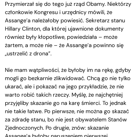
Przymierzał się do tego już rząd Obamy. Niektórzy
członkowie Kongresu i urzędnicy mówili, że
Assange’a należałoby powiesić. Sekretarz stanu
Hillary Clinton, dla której ujawnione dokumenty
również były kłopotliwe, powiedziała – może
żartem, a może nie – że Assange’a powinno się
„ustrzelić z drona”.
Nie mam wątpliwości, że byłoby im na rękę, gdyby
mogli go bezkarnie zlikwidować. Chcą go nie tylko
ukarać, ale i pokazać na jego przykładzie, że nie
warto robić takich rzeczy. Myślę, że najchętniej
przyjęliby skazanie go na karę śmierci. To jednak
nie takie łatwe. Po pierwsze, nie można go skazać
za zdradę stanu, bo nie jest obywatelem Stanów
Zjednoczonych. Po drugie, znów: skazanie
Assange’a byłoby naruszeniem pierwszej