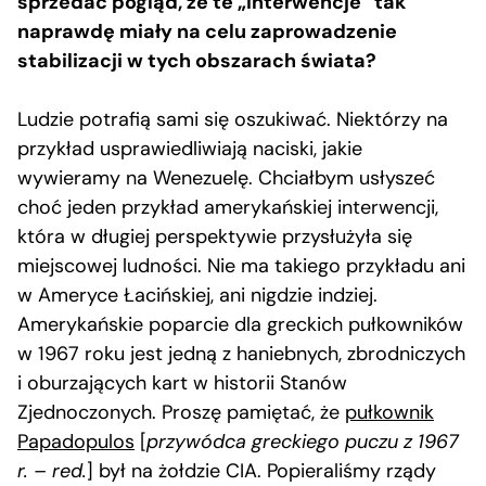
sprzedać pogląd, że te „interwencje” tak
naprawdę miały na celu zaprowadzenie
stabilizacji w tych obszarach świata?
Ludzie potrafią sami się oszukiwać. Niektórzy na
przykład usprawiedliwiają naciski, jakie
wywieramy na Wenezuelę. Chciałbym usłyszeć
choć jeden przykład amerykańskiej interwencji,
która w długiej perspektywie przysłużyła się
miejscowej ludności. Nie ma takiego przykładu ani
w Ameryce Łacińskiej, ani nigdzie indziej.
Amerykańskie poparcie dla greckich pułkowników
w 1967 roku jest jedną z haniebnych, zbrodniczych
i oburzających kart w historii Stanów
Zjednoczonych. Proszę pamiętać, że
pułkownik
Papadopulos
[
przywódca greckiego puczu z 1967
r. – red.
] był na żołdzie CIA. Popieraliśmy rządy