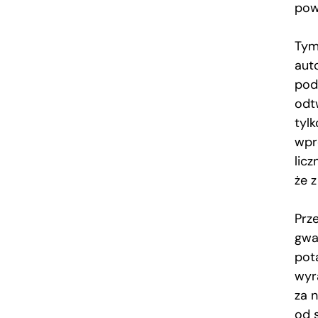
pow
Tym
aut
pod
odt
tyl
wpr
lic
że z
Prz
gwa
pot
wyr
za 
od s