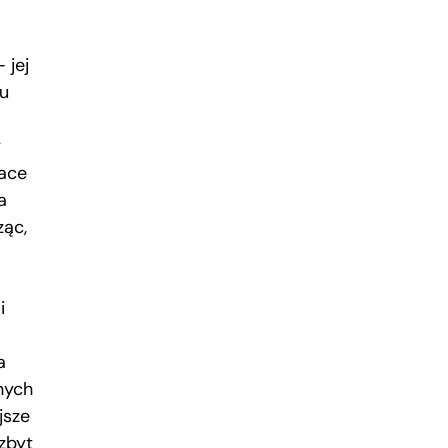
 jej
cu
y
dace
a
ząc,
i
a
nych
jsze
„zbyt