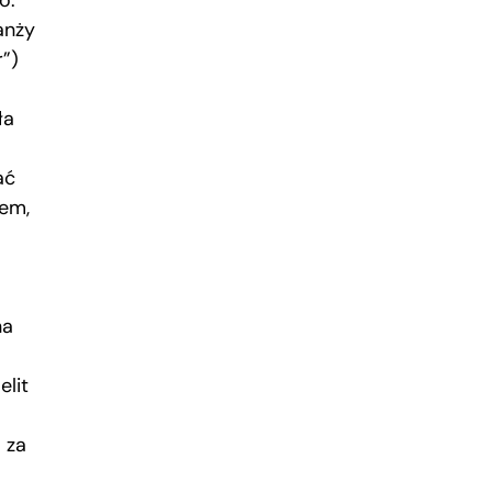
o.
anży
”)
ła
ać
sem,
na
elit
 za