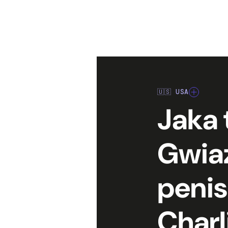
🇺🇸 USA
Jaka 
Gwiaz
penis
Charl