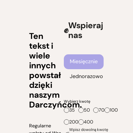
Wspieraj
nas
Ten
tekst i
wiele
Częstotliwość wsparcia
Miesięcznie
innych
powstał
Jednorazowo
dzięki
naszym
Wybierz kwotę
Darczyńcom.
35
50
70
100
200
400
Regularne
Wpisz dowolną kwotę