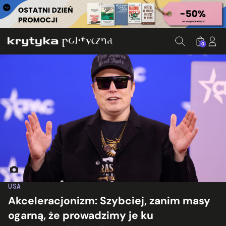
0
Elon Musk. Fot. Gage Skidmore/Flickr.com
USA
Akceleracjonizm: Szybciej, zanim masy
ogarną, że prowadzimy je ku