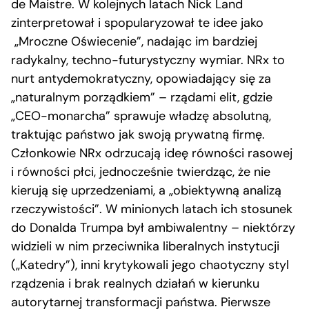
de Maistre. W kolejnych latach Nick Land
zinterpretował i spopularyzował te idee jako
„Mroczne Oświecenie”, nadając im bardziej
radykalny, techno-futurystyczny wymiar. NRx to
nurt antydemokratyczny, opowiadający się za
„naturalnym porządkiem” – rządami elit, gdzie
„CEO-monarcha” sprawuje władzę absolutną,
traktując państwo jak swoją prywatną firmę.
Członkowie NRx odrzucają ideę równości rasowej
i równości płci, jednocześnie twierdząc, że nie
kierują się uprzedzeniami, a „obiektywną analizą
rzeczywistości”. W minionych latach ich stosunek
do Donalda Trumpa był ambiwalentny – niektórzy
widzieli w nim przeciwnika liberalnych instytucji
(„Katedry”), inni krytykowali jego chaotyczny styl
rządzenia i brak realnych działań w kierunku
autorytarnej transformacji państwa. Pierwsze