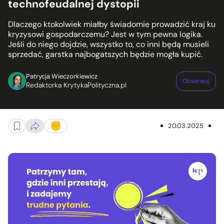
technofeudalnej dystopii
Dlaczego ktokolwiek miałby świadomie prowadzić kraj ku
kryzysowi gospodarczemu? Jest w tym pewna logika.
Jeśli do niego dojdzie, wszystko to, co inni będą musieli
sprzedać, garstka najbogatszych będzie mogła kupić.
Patrycja Wieczorkiewicz
Obserwuj
Redaktorka KrytykaPolityczna.pl
20.03.2025