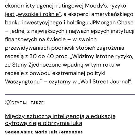
ekonomisty agencji ratingowej Moody’s,
ryzyko
jest „wysokie i rośnie”
, a eksperci amerykańskiego
banku inwestycyjnego i holdingu JPMorgan Chase
– jednej z największych i najważniejszych instytucji
finansowych na świecie – w swoich
przewidywaniach podnieśli stopień zagrożenia
recesją z 30 do 40 proc. „Widzimy istotne ryzyko,
że Stany Zjednoczone wpadną w tym roku w
recesję z powodu ekstremalnej polityki
Waszyngtonu” –
czytamy w „Wall Street Journal”
.
CZYTAJ TAKŻE
Między sztuczną inteligencją a edukacją
cyfrową zieje olbrzymia luka
Seden Anlar
,
Maria Luís Fernandes