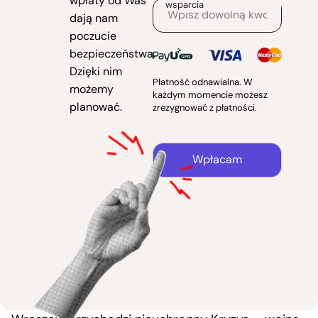
wpłaty od Was
wsparcia
dają nam
poczucie
bezpieczeństwa.
Dzięki nim
Płatność odnawialna. W
możemy
każdym momencie możesz
planować.
zrezygnować z płatności.
Wpłacam