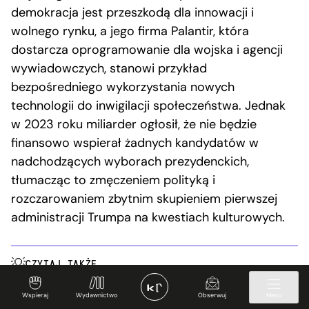
demokracja jest przeszkodą dla innowacji i
wolnego rynku, a jego firma Palantir, która
dostarcza oprogramowanie dla wojska i agencji
wywiadowczych, stanowi przykład
bezpośredniego wykorzystania nowych
technologii do inwigilacji społeczeństwa. Jednak
w 2023 roku miliarder ogłosił, że nie będzie
finansowo wspierał żadnych kandydatów w
nadchodzących wyborach prezydenckich,
tłumacząc to zmęczeniem polityką i
rozczarowaniem zbytnim skupieniem pierwszej
administracji Trumpa na kwestiach kulturowych.
CZYTAJ TAKŻE
Walka z biurokracją bywa widowiskowa, ale nie
Wspieraj
Wydawnictwo
Obserwuj
Menu
jesteśmy u Marvela