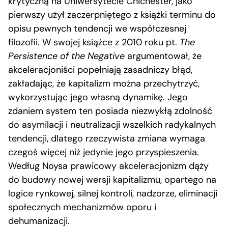
krytyczną na Uniwersytecie Chichester, jako
pierwszy użył zaczerpniętego z książki terminu do
opisu pewnych tendencji we współczesnej
filozofii. W swojej książce z 2010 roku pt.
The
Persistence of the Negative
argumentował, że
akceleracjoniści popełniają zasadniczy błąd,
zakładając, że kapitalizm można przechytrzyć,
wykorzystując jego własną dynamikę. Jego
zdaniem system ten posiada niezwykłą zdolność
do asymilacji i neutralizacji wszelkich radykalnych
tendencji, dlatego rzeczywista zmiana wymaga
czegoś więcej niż jedynie jego przyspieszenia.
Według Noysa prawicowy akceleracjonizm dąży
do budowy nowej wersji kapitalizmu, opartego na
logice rynkowej, silnej kontroli, nadzorze, eliminacji
społecznych mechanizmów oporu i
dehumanizacji.