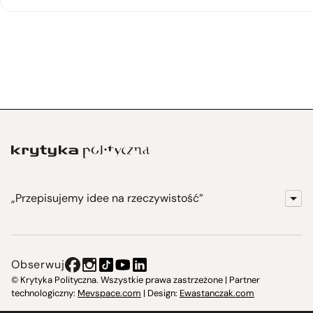
„Przepisujemy idee na rzeczywistość”
KrytykaPolityczna.pl
Wydawnictwo
Obserwuj
Instytut Krytyki Politycznej
© Krytyka Polityczna. Wszystkie prawa zastrzeżone | Partner
technologiczny:
Mevspace.com
| Design:
Ewastanczak.com
Jasna 10 Warszawa, Społeczna Instytucja Kultury