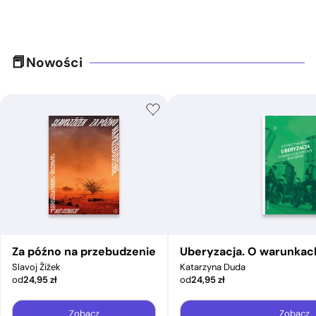
Nowości
Za późno na przebudzenie
Uberyzacja. O warunkac
Slavoj Žižek
Katarzyna Duda
od
24,95
zł
od
24,95
zł
Zobacz
Zobacz