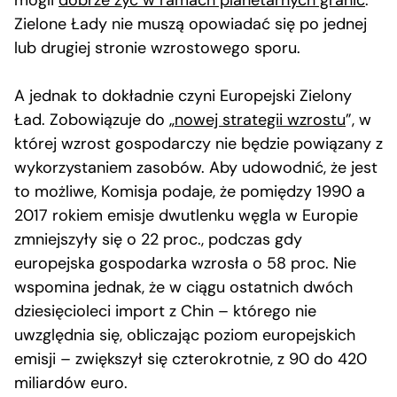
mogli
dobrze żyć w ramach planetarnych granic
.
Zielone Łady nie muszą opowiadać się po jednej
lub drugiej stronie wzrostowego sporu.
A jednak to dokładnie czyni Europejski Zielony
Ład. Zobowiązuje do „
nowej strategii wzrostu
”, w
której wzrost gospodarczy nie będzie powiązany z
wykorzystaniem zasobów. Aby udowodnić, że jest
to możliwe, Komisja podaje, że pomiędzy 1990 a
2017 rokiem emisje dwutlenku węgla w Europie
zmniejszyły się o 22 proc., podczas gdy
europejska gospodarka wzrosła o 58 proc. Nie
wspomina jednak, że w ciągu ostatnich dwóch
dziesięcioleci import z Chin – którego nie
uwzględnia się, obliczając poziom europejskich
emisji – zwiększył się czterokrotnie, z 90 do 420
miliardów euro.