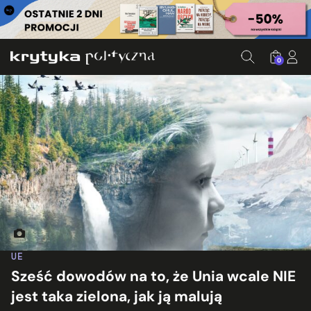
0
Oficjalny plakat EU Green Week 2021
UE
Sześć dowodów na to, że Unia wcale NIE
jest taka zielona, jak ją malują