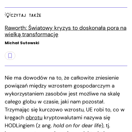
CZYTAJ TAKŻE
Raworth: Światowy kryzys to doskonała pora na
wielką transformację
Michał Sutowski
Nie ma dowodów na to, że całkowite zniesienie
powiązań między wzrostem gospodarczym a
wykorzystaniem zasobów jest możliwe na skalę
całego globu w czasie, jaki nam pozostał.
Trzymając się kurczowo wzrostu, UE robi to, co w
kręgach
obrotu
kryptowalutami nazywa się
HODLingiem (z ang.
hold on for dear life
), tj.