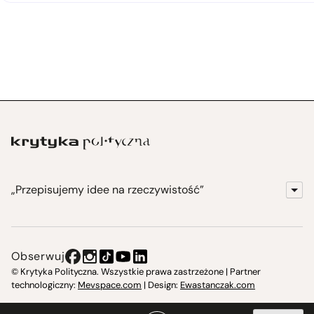
„Przepisujemy idee na rzeczywistość”
KrytykaPolityczna.pl
Wydawnictwo
Obserwuj
Instytut Krytyki Politycznej
© Krytyka Polityczna. Wszystkie prawa zastrzeżone | Partner
technologiczny:
Mevspace.com
| Design:
Ewastanczak.com
Jasna 10 Warszawa, Społeczna Instytucja Kultury