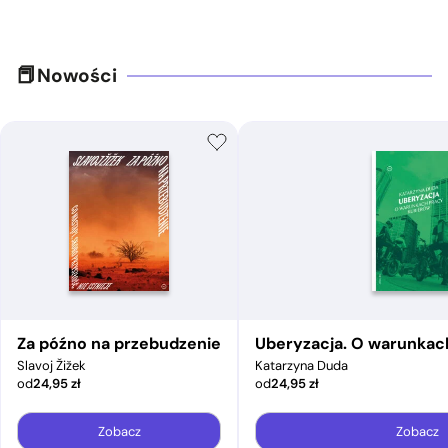
Nowości
Za późno na przebudzenie
Uberyzacja. O warunkac
Slavoj Žižek
Katarzyna Duda
od
24,95
zł
od
24,95
zł
Zobacz
Zobacz