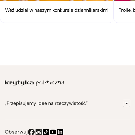
Weź udział w naszym konkursie dziennikarskim!
Trolle,
„Przepisujemy idee na rzeczywistość”
KrytykaPolityczna.pl
Wydawnictwo
Obserwuj