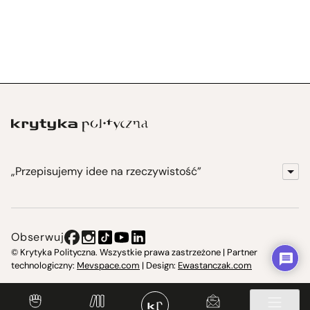
„Przepisujemy idee na rzeczywistość”
KrytykaPolityczna.pl
Wydawnictwo
Obserwuj
Instytut Krytyki Politycznej
© Krytyka Polityczna. Wszystkie prawa zastrzeżone | Partner
technologiczny:
Mevspace.com
| Design:
Ewastanczak.com
Jasna 10 Warszawa, Społeczna Instytucja Kultury
Świetlica w Cieszynie