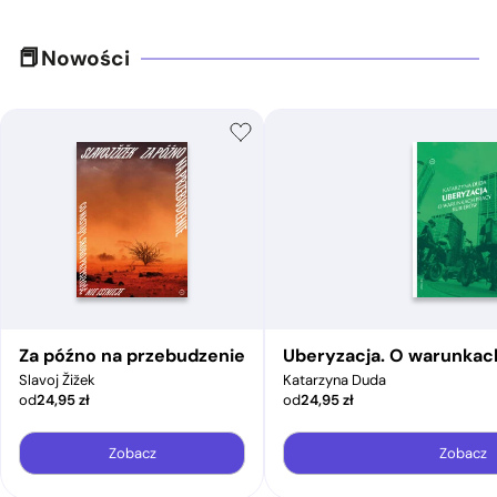
Nowości
Za późno na przebudzenie
Uberyzacja. O warunkac
Slavoj Žižek
Katarzyna Duda
od
24,95
zł
od
24,95
zł
Zobacz
Zobacz