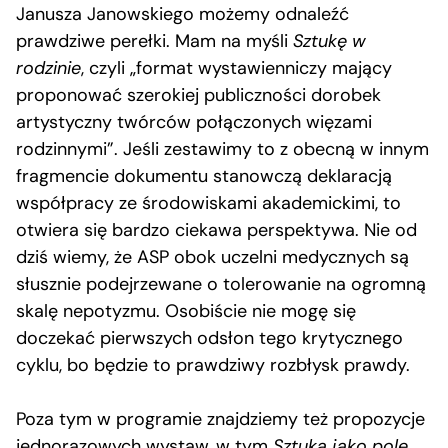
Janusza Janowskiego możemy odnaleźć
prawdziwe perełki. Mam na myśli
Sztukę w
rodzinie
, czyli „format wystawienniczy mający
proponować szerokiej publiczności dorobek
artystyczny twórców połączonych więzami
rodzinnymi”. Jeśli zestawimy to z obecną w innym
fragmencie dokumentu stanowczą deklaracją
współpracy ze środowiskami akademickimi, to
otwiera się bardzo ciekawa perspektywa. Nie od
dziś wiemy, że ASP obok uczelni medycznych są
słusznie podejrzewane o tolerowanie na ogromną
skalę nepotyzmu. Osobiście nie mogę się
doczekać pierwszych odsłon tego krytycznego
cyklu, bo będzie to prawdziwy rozbłysk prawdy.
Poza tym w programie znajdziemy też propozycje
jednorazowych wystaw, w tym
Sztuka jako pole