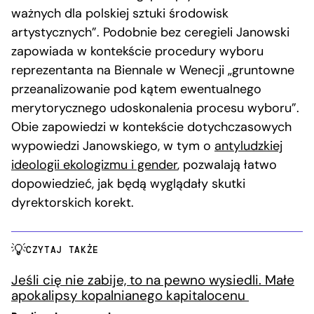
ważnych dla polskiej sztuki środowisk
artystycznych”. Podobnie bez ceregieli Janowski
zapowiada w kontekście procedury wyboru
reprezentanta na Biennale w Wenecji „gruntowne
przeanalizowanie pod kątem ewentualnego
merytorycznego udoskonalenia procesu wyboru”.
Obie zapowiedzi w kontekście dotychczasowych
wypowiedzi Janowskiego, w tym o
antyludzkiej
ideologii ekologizmu i gender
, pozwalają łatwo
dopowiedzieć, jak będą wyglądały skutki
dyrektorskich korekt.
CZYTAJ TAKŻE
Jeśli cię nie zabije, to na pewno wysiedli. Małe
apokalipsy kopalnianego kapitalocenu