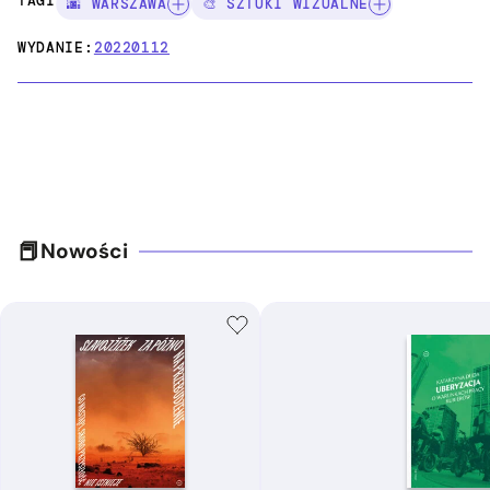
TAGI:
🌆 WARSZAWA
🎨 SZTUKI WIZUALNE
WYDANIE:
20220112
Nowości