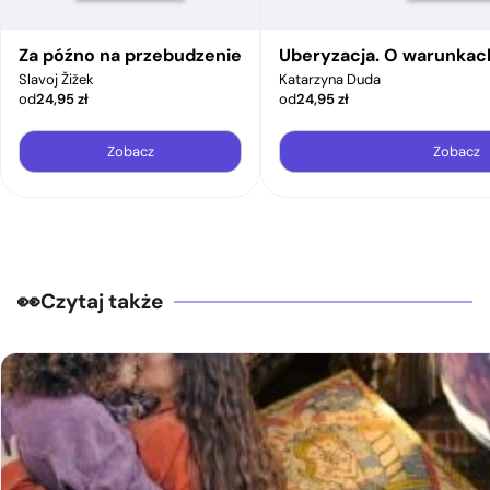
Za późno na przebudzenie
Uberyzacja. O warunkac
Slavoj Žižek
Katarzyna Duda
od
24,95
zł
od
24,95
zł
Zobacz
Zobacz
Czytaj także