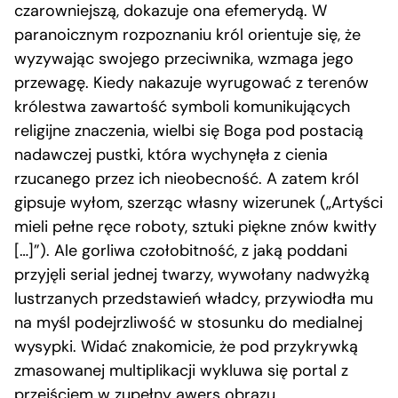
czarowniejszą, dokazuje ona efemerydą. W
paranoicznym rozpoznaniu król orientuje się, że
wyzywając swojego przeciwnika, wzmaga jego
przewagę. Kiedy nakazuje wyrugować z terenów
królestwa zawartość symboli komunikujących
religijne znaczenia, wielbi się Boga pod postacią
nadawczej pustki, która wychynęła z cienia
rzucanego przez ich nieobecność. A zatem król
gipsuje wyłom, szerząc własny wizerunek („Artyści
mieli pełne ręce roboty, sztuki piękne znów kwitły
[…]”). Ale gorliwa czołobitność, z jaką poddani
przyjęli serial jednej twarzy, wywołany nadwyżką
lustrzanych przedstawień władcy, przywiodła mu
na myśl podejrzliwość w stosunku do medialnej
wysypki. Widać znakomicie, że pod przykrywką
zmasowanej multiplikacji wykluwa się portal z
przejściem w zupełny awers obrazu.