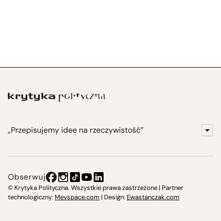
„Przepisujemy idee na rzeczywistość”
KrytykaPolityczna.pl
Wydawnictwo
Obserwuj
Instytut Krytyki Politycznej
© Krytyka Polityczna. Wszystkie prawa zastrzeżone | Partner
technologiczny:
Mevspace.com
| Design:
Ewastanczak.com
Jasna 10 Warszawa, Społeczna Instytucja Kultury