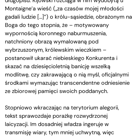
długopisu. Kijowski rozciąga w nim wydobytą u
Montaigne’a wieść („za czasów mojej młodości
gadali ludzie […]”) o królu-sąsiedzie, obrażonym na
Boga do tego stopnia, że – motywowany
wypornością koronnego naburmuszenia,
natchniony obrazą wymalowaną pod
wybrzuszonym, królewskim wieczkiem –
postanowił ukarać niebieskiego Konkurenta i
skazać na dziesięcioletnią banicję wszelką
modlitwę, czy zakrawającą o nią myśl, oficjalnymi
środkami wymazując transcendentne odniesienie
ze zbiorowej pamięci swoich poddanych.
Stopniowo wkraczając na terytorium alegorii,
tekst sprawozdaje porażkę rozwydrzonej
laicyzacji. Im dosadniej władza ingeruje w
transmisję wiary, tym mniej uchwytną, więc