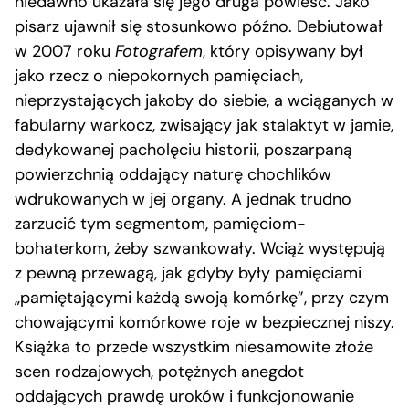
niedawno ukazała się jego druga powieść. Jako
pisarz ujawnił się stosunkowo późno. Debiutował
w 2007 roku
Fotografem
, który opisywany był
jako rzecz o niepokornych pamięciach,
nieprzystających jakoby do siebie, a wciąganych w
fabularny warkocz, zwisający jak stalaktyt w jamie,
dedykowanej pacholęciu historii, poszarpaną
powierzchnią oddający naturę chochlików
wdrukowanych w jej organy. A jednak trudno
zarzucić tym segmentom, pamięciom-
bohaterkom, żeby szwankowały. Wciąż występują
z pewną przewagą, jak gdyby były pamięciami
„pamiętającymi każdą swoją komórkę”, przy czym
chowającymi komórkowe roje w bezpiecznej niszy.
Książka to przede wszystkim niesamowite złoże
scen rodzajowych, potężnych anegdot
oddających prawdę uroków i funkcjonowanie