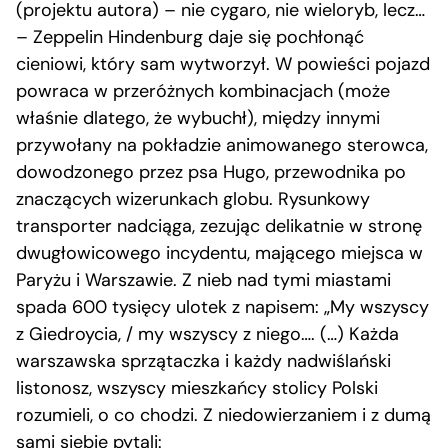
(projektu autora) – nie cygaro, nie wieloryb, lecz…
– Zeppelin Hindenburg daje się pochłonąć
cieniowi, który sam wytworzył. W powieści pojazd
powraca w przeróżnych kombinacjach (może
właśnie dlatego, że wybuchł), między innymi
przywołany na pokładzie animowanego sterowca,
dowodzonego przez psa Hugo, przewodnika po
znaczących wizerunkach globu. Rysunkowy
transporter nadciąga, zezując delikatnie w stronę
dwugłowicowego incydentu, mającego miejsca w
Paryżu i Warszawie. Z nieb nad tymi miastami
spada 600 tysięcy ulotek z napisem: „My wszyscy
z Giedroycia, / my wszyscy z niego…. (…) Każda
warszawska sprzątaczka i każdy nadwiślański
listonosz, wszyscy mieszkańcy stolicy Polski
rozumieli, o co chodzi. Z niedowierzaniem i z dumą
sami siebie pytali: