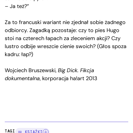
– Ja też?”
Za to francuski wariant nie zjednał sobie żadnego
odbiorcy. Zagadką pozostaje: czy to pies Hugo
stoi na czterech łapach za zleceniem akcji? Czy
lustro odbije wreszcie cienie swoich? (Głos spoza
kadru: łap?)
Wojciech Bruszewski,
Big Dick. Fikcja
dokumentalna
, korporacja ha!art 2013
TAGI:
📖 KSIĄŻKI