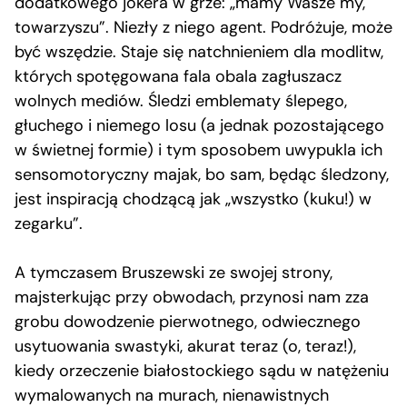
dodatkowego jokera w grze: „mamy Wasze my,
towarzyszu”. Niezły z niego agent. Podróżuje, może
być wszędzie. Staje się natchnieniem dla modlitw,
których spotęgowana fala obala zagłuszacz
wolnych mediów. Śledzi emblematy ślepego,
głuchego i niemego losu (a jednak pozostającego
w świetnej formie) i tym sposobem uwypukla ich
sensomotoryczny majak, bo sam, będąc śledzony,
jest inspiracją chodzącą jak „wszystko (kuku!) w
zegarku”.
A tymczasem Bruszewski ze swojej strony,
majsterkując przy obwodach, przynosi nam zza
grobu dowodzenie pierwotnego, odwiecznego
usytuowania swastyki, akurat teraz (o, teraz!),
kiedy orzeczenie białostockiego sądu w natężeniu
wymalowanych na murach, nienawistnych