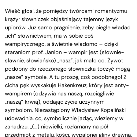
Wieść głosi, że pomiędzy twórcami romantyzmu
krążył słowniczek objaśniający tajemny język
upiorów. Już samo pragnienie, żeby biegle władać
„ich” słownictwem, ma w sobie coś
wampirycznego, a świetnie wiadomo – dzięki
staraniom prof. Janion – wampir jest (słownie-
sławnie, słowiańsko) „nasz”, jak mało co. Żywot
podobny do rzeczonego słowniczka toczyć mogą
„nasze” symbole. A tu proszę, coś podobnego! Z
cicha pęk wyskakuje Hakenkreuz, który jest anty-
wampirem (odżywia nas naszą, rozciągliwie
„naszą” krwią), oddając życie uczynnym
symbolom. Niezastąpiony Władysław Kopaliński
udowadnia, co, symbolicznie jadąc, wieziemy w
zanadrzu: „(…) niewielki, rozłamany na pół
przedmiot z metalu, kości, wypalonej gliny drewna,