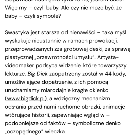
Więc my – czyli baby. Ale czy nie może być, że
baby – czyli symbole?
Swastyka jest starsza od nienawiści – taka myśl
wyskakuje nieustannie w ramach prowokacji,
przeprowadzanych zza grobowej deski, za sprawą
plastycznej „przewrotności umysłu”. Artysta-
videomaker podsyca widzenie, które towarzyszy
lekturze.
Big Dick
zaopatrzony został w 44 kody,
umożliwiające dopatrzenie, z ich pomocą
uruchamiamy miarodajnie krągłe okienko
(
www.bigdick.pl
), a wdzięczny mechanizm
odsłania przed nami ruchome obrazki, animacje
wtórujące historii, zapewniając wgląd w –
podobniejsze od faktów – symboliczne denko
„oczopędnego” wieczka.