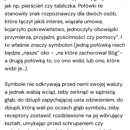
jak np. pierścień czy tabliczka. Połówki te
stanowiły znak rozpoznawczy dla dwóch osób,
które łączył jakiś interes, wiązała umowa,
kojarzyło pokrewieństwo, jednoczyły obowiązki
przymierza, przyjaźni, gościnności czy pomocy”. I
to właśnie znaczy symbolon (jedną połówką niech
będzie „nasze” oko – „na które zachorował Bóg”-
a drugą połówką to, co ono widzi, lub ono, które
widzi je…).
Symbole nie odkrywają przed nami swojej waluty,
a jednak wabią wciąż, żeby zerknąć w sążnistą
głąb, do dziupli zapychającej usta zdziwieniem, do
dziupli, którą wali po oczach głąb symbolu, żeby
receptory zostawić rozdziawione na jej wibrujący
kształt, umykając przed schrupaniem czy