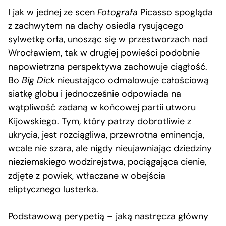
I jak w jednej ze scen
Fotografa
Picasso spogląda
z zachwytem na dachy osiedla rysującego
sylwetkę orła, unosząc się w przestworzach nad
Wrocławiem, tak w drugiej powieści podobnie
napowietrzna perspektywa zachowuje ciągłość.
Bo
Big Dick
nieustająco odmalowuje całościową
siatkę globu i jednocześnie odpowiada na
wątpliwość zadaną w końcowej partii utworu
Kijowskiego. Tym, który patrzy dobrotliwie z
ukrycia, jest rozciągliwa, przewrotna eminencja,
wcale nie szara, ale nigdy nieujawniając dziedziny
nieziemskiego wodzirejstwa, pociągająca cienie,
zdjęte z powiek, wtłaczane w obejścia
eliptycznego lusterka.
Podstawową perypetią – jaką nastręcza główny