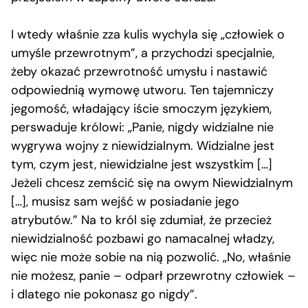
I wtedy właśnie zza kulis wychyla się „człowiek o
umyśle przewrotnym”, a przychodzi specjalnie,
żeby okazać przewrotność umysłu i nastawić
odpowiednią wymowę utworu. Ten tajemniczy
jegomość, władający iście smoczym językiem,
perswaduje królowi: „Panie, nigdy widzialne nie
wygrywa wojny z niewidzialnym. Widzialne jest
tym, czym jest, niewidzialne jest wszystkim […]
Jeżeli chcesz zemścić się na owym Niewidzialnym
[…], musisz sam wejść w posiadanie jego
atrybutów.” Na to król się zdumiał, że przecież
niewidzialność pozbawi go namacalnej władzy,
więc nie może sobie na nią pozwolić. „No, właśnie
nie możesz, panie – odparł przewrotny człowiek –
i dlatego nie pokonasz go nigdy”.