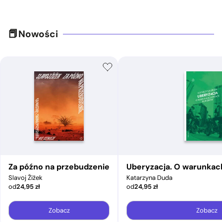
Nowości
Za późno na przebudzenie
Uberyzacja. O warunkac
Slavoj Žižek
Katarzyna Duda
od
24,95
zł
od
24,95
zł
Zobacz
Zobacz