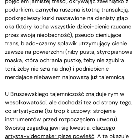
pojęciem jamistej treści, okrywając zawiniątko z
podarkiem, czmycha ruszona istotną transakcją,
podkręciwszy kurki nastawione na cienisty głąb
oka (który kocha wszystkie dzieci-cienie rzucane
przez swoją nieobecność), pseudo cieniujące
trans, blado-czarny spławik utrzymujący cienie
zawsze na powierzchni (niby pusta, styropianowa
maska, która ochrania pustkę, żeby nie zgubiła
toni, żeby nie szła na dno) i podniebienie
merdające niebawem najnowszą już tajemnicą.
U Bruszewskiego tajemniczość znajduje rym w
wesołkowatości, ale dochodzi też od strony tego,
co artystyczne (tu trop kluczowy: strojenie
instrumentów przed rozpoczęciem utworu).
Swoistą zagadką jawi się kwestia,
dlaczego
artysta-videomaker pisze powieść
. A ta okazuje