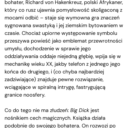
bohater, Richard von Hakenkreuz, polski Afrykaner,
który co rusz ujawnia pomysłowość skoligaconą z
mocami odbić – staje się wymowna gra znaczeń
sygnowana swastyką i jej ziemskim bytowaniem w
czasie. Chociaż upiorne występowanie symbolu
przeszywa powieść jako emblemat przewrotności
umysłu, dochodzenie w sprawie jego
oddziaływania oddaje niejedną głębię, wpija się w
mechanikę wieku XX, jakby telefon z jednego jego
końca do drugiego, i (co chyba najbardziej
zadziwiające) znajduje pewne rozwiązanie,
wciągające w spiralną intrygę, fastrygującą
granice noosfery.
Co do tego nie ma złudzeń:
Big Dick
jest
nośnikiem cech magicznych. Książka działa
podobnie do swojego bohatera. On rozwozi po