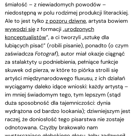
śmiałość – z niewiadomych powodów –
niedostępną w polu rodzimej produkcji literackiej.
Ale to jest tylko
z pozoru dziwne
, artysta bowiem
wywodzi się
z formacji „
urodzonych
konceptualistów
”, a ci tworzyli „sztukę dla
lubiących pisać” (robili pisanie), ponadto (o czym
zaświadcza
Fotograf
), autor miał okazje ciągnąć
za stalaktyty u podniebienia, pełniące funkcje
skuwek od pierza, w które to piórka stroili się
artyści międzynarodowego fluxusu, z ich działań
wyciągamy daleko idące wnioski: każdy artystą –
im mniej świadomym tego, tym lepszym (stąd
duża sposobność dla tajemniczości: dynia
wydrążona od bardzo lookania); dziwniejszym jest
raczej, że doniosłość tego pisarstwa nie zostaje
odnotowana. Czyżby brakowało nam
wystarczająco głębokiego głosu, żeby zadzwonił