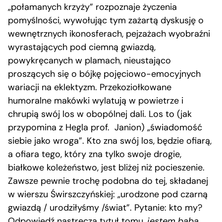
„połamanych krzyży” rozpoznaje życzenia
pomyślności, wywołując tym zażartą dyskusję o
wewnętrznych ikonosferach, pejzażach wyobraźni
wyrastających pod ciemną gwiazdą,
powykręcanych w plamach, nieustająco
proszących się o bójkę pojęciowo-emocyjnych
wariacji na eklektyzm. Przekoziołkowane
humoralne makówki wylatują w powietrze i
chrupią swój los w obopólnej dali. Los to (jak
przypomina z Hegla prof. Janion) „świadomość
siebie jako wroga”. Kto zna swój los, będzie ofiarą,
a ofiara tego, który zna tylko swoje drogie,
białkowe koleżeństwo, jest bliżej niż pocieszenie.
Zawsze pewnie trochę podobna do tej, składanej
w wierszu Świrszczyńskiej: „urodzone pod czarną
gwiazdą / urodziłyśmy /świat”. Pytanie: kto my?
Odpowiedź nastręcza tytuł tomu,
jestem baba
.