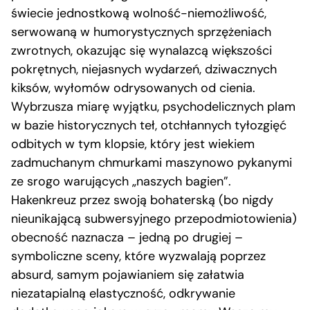
świecie jednostkową wolność-niemożliwość,
serwowaną w humorystycznych sprzężeniach
zwrotnych, okazując się wynalazcą większości
pokrętnych, niejasnych wydarzeń, dziwacznych
kiksów, wyłomów odrysowanych od cienia.
Wybrzusza miarę wyjątku, psychodelicznych plam
w bazie historycznych teł, otchłannych tyłozgięć
odbitych w tym klopsie, który jest wiekiem
zadmuchanym chmurkami maszynowo pykanymi
ze srogo warujących „naszych bagien”.
Hakenkreuz przez swoją bohaterską (bo nigdy
nieunikającą subwersyjnego przepodmiotowienia)
obecność naznacza – jedną po drugiej –
symboliczne sceny, które wyzwalają poprzez
absurd, samym pojawianiem się załatwia
niezatapialną elastyczność, odkrywanie