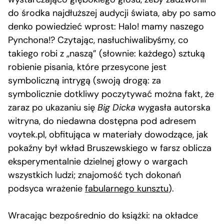
do środka najdłuższej audycji świata, aby po samo
denko powiedzieć wprost: Halo! mamy naszego
Pynchona!? Czytając, nasłuchiwalibyśmy, co
takiego robi z „naszą” (słownie: każdego) sztuką
robienie pisania, które przesycone jest
symboliczną intrygą (swoją drogą: za
symbolicznie dotkliwy poczytywać można fakt, że
zaraz po ukazaniu się
Big Dicka
wygasła autorska
witryna, do niedawna dostępna pod adresem
voytek.pl, obfitująca w materiały dowodzące, jak
pokaźny był wkład Bruszewskiego w farsz oblicza
eksperymentalnie dzielnej głowy o wargach
wszystkich ludzi; znajomość tych dokonań
podsyca wrażenie
fabularnego kunsztu
).
Wracając bezpośrednio do książki: na okładce