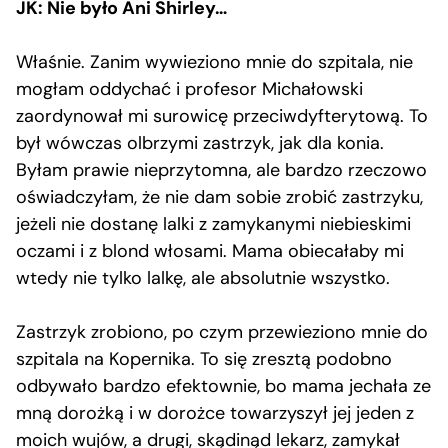
JK: Nie było Ani Shirley…
Właśnie. Zanim wywieziono mnie do szpitala, nie
mogłam oddychać i profesor Michałowski
zaordynował mi surowicę przeciwdyfterytową. To
był wówczas olbrzymi zastrzyk, jak dla konia.
Byłam prawie nieprzytomna, ale bardzo rzeczowo
oświadczyłam, że nie dam sobie zrobić zastrzyku,
jeżeli nie dostanę lalki z zamykanymi niebieskimi
oczami i z blond włosami. Mama obiecałaby mi
wtedy nie tylko lalkę, ale absolutnie wszystko.
Zastrzyk zrobiono, po czym przewieziono mnie do
szpitala na Kopernika. To się zresztą podobno
odbywało bardzo efektownie, bo mama jechała ze
mną dorożką i w dorożce towarzyszył jej jeden z
moich wujów, a drugi, skądinąd lekarz, zamykał