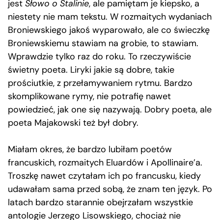
jest
Słowo o Stalinie
, ale pamiętam je kiepsko, a
niestety nie mam tekstu. W rozmaitych wydaniach
Broniewskiego jakoś wyparowało, ale co świeczkę
Broniewskiemu stawiam na grobie, to stawiam.
Wprawdzie tylko raz do roku. To rzeczywiście
świetny poeta. Liryki jakie są dobre, takie
prościutkie, z przełamywaniem rytmu. Bardzo
skomplikowane rymy, nie potrafię nawet
powiedzieć, jak one się nazywają. Dobry poeta, ale
poeta Majakowski też był dobry.
Miałam okres, że bardzo lubiłam poetów
francuskich, rozmaitych Eluardów i Apollinaire’a.
Troszkę nawet czytałam ich po francusku, kiedy
udawałam sama przed sobą, że znam ten język. Po
latach bardzo starannie obejrzałam wszystkie
antologie Jerzego Lisowskiego, chociaż nie