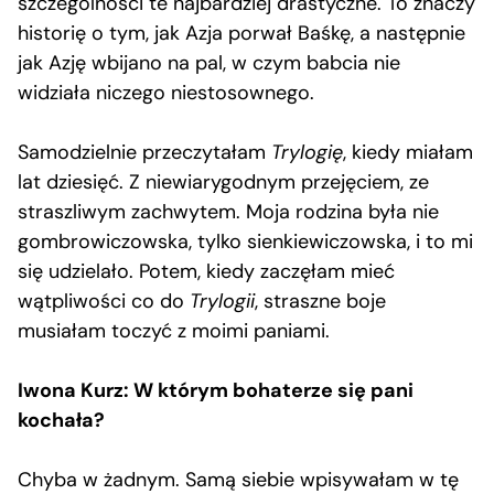
szczególności te najbardziej drastyczne. To znaczy
historię o tym, jak Azja porwał Baśkę, a następnie
jak Azję wbijano na pal, w czym babcia nie
widziała niczego niestosownego.
Samodzielnie przeczytałam
Trylogię
, kiedy miałam
lat dziesięć. Z niewiarygodnym przejęciem, ze
straszliwym zachwytem. Moja rodzina była nie
gombrowiczowska, tylko sienkiewiczowska, i to mi
się udzielało. Potem, kiedy zaczęłam mieć
wątpliwości co do
Trylogii
, straszne boje
musiałam toczyć z moimi paniami.
Iwona Kurz: W którym bohaterze się pani
kochała?
Chyba w żadnym. Samą siebie wpisywałam w tę