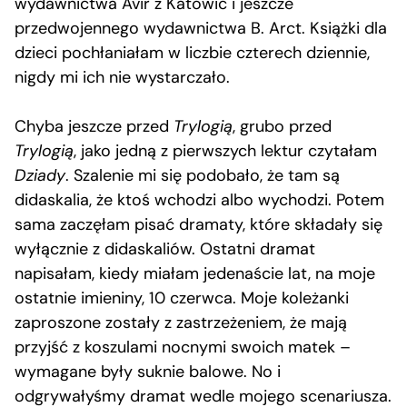
wydawnictwa Avir z Katowic i jeszcze
przedwojennego wydawnictwa B. Arct. Książki dla
dzieci pochłaniałam w liczbie czterech dziennie,
nigdy mi ich nie wystarczało.
Chyba jeszcze przed
Trylogią
, grubo przed
Trylogią
, jako jedną z pierwszych lektur czytałam
Dziady
. Szalenie mi się podobało, że tam są
didaskalia, że ktoś wchodzi albo wychodzi. Potem
sama zaczęłam pisać dramaty, które składały się
wyłącznie z didaskaliów. Ostatni dramat
napisałam, kiedy miałam jedenaście lat, na moje
ostatnie imieniny, 10 czerwca. Moje koleżanki
zaproszone zostały z zastrzeżeniem, że mają
przyjść z koszulami nocnymi swoich matek –
wymagane były suknie balowe. No i
odgrywałyśmy dramat wedle mojego scenariusza.