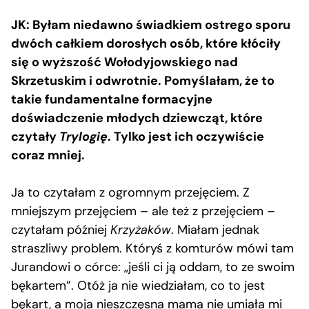
JK: Byłam niedawno świadkiem ostrego sporu
dwóch całkiem dorosłych osób, które kłóciły
się o wyższość Wołodyjowskiego nad
Skrzetuskim i odwrotnie. Pomyślałam, że to
takie fundamentalne formacyjne
doświadczenie młodych dziewcząt, które
czytały
Trylogię
. Tylko jest ich oczywiście
coraz mniej.
Ja to czytałam z ogromnym przejęciem. Z
mniejszym przejęciem – ale też z przejęciem –
czytałam później
Krzyżaków
. Miałam jednak
straszliwy problem. Któryś z komturów mówi tam
Jurandowi o córce: „jeśli ci ją oddam, to ze swoim
bękartem”. Otóż ja nie wiedziałam, co to jest
bękart, a moja nieszczęsna mama nie umiała mi