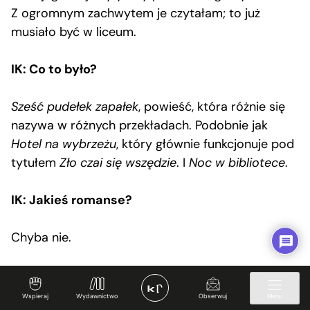
Z ogromnym zachwytem je czytałam; to już
musiało być w liceum.
IK: Co to było?
Sześć pudełek zapałek
, powieść, która różnie się
nazywa w różnych przekładach. Podobnie jak
Hotel na wybrzeżu
, który głównie funkcjonuje pod
tytułem
Zło czai się wszędzie
. I
Noc w bibliotece
.
IK: Jakieś romanse?
Chyba nie.
JK: Nawet takich klasycznych? Thomas Hardy
na przykład.
Wspieraj
Wydawnictwo
Obserwuj
Menu