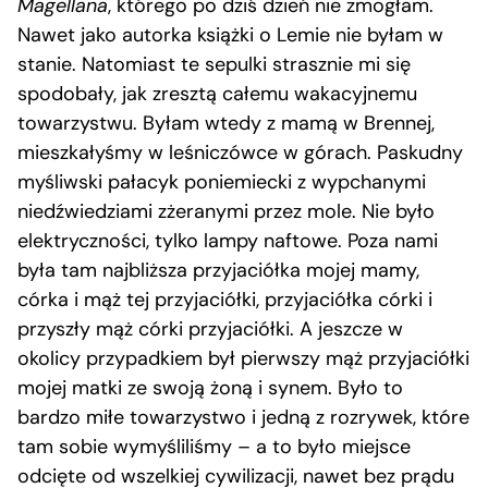
Magellana
, którego po dziś dzień nie zmogłam.
Nawet jako autorka książki o Lemie nie byłam w
stanie. Natomiast te sepulki strasznie mi się
spodobały, jak zresztą całemu wakacyjnemu
towarzystwu. Byłam wtedy z mamą w Brennej,
mieszkałyśmy w leśniczówce w górach. Paskudny
myśliwski pałacyk poniemiecki z wypchanymi
niedźwiedziami zżeranymi przez mole. Nie było
elektryczności, tylko lampy naftowe. Poza nami
była tam najbliższa przyjaciółka mojej mamy,
córka i mąż tej przyjaciółki, przyjaciółka córki i
przyszły mąż córki przyjaciółki. A jeszcze w
okolicy przypadkiem był pierwszy mąż przyjaciółki
mojej matki ze swoją żoną i synem. Było to
bardzo miłe towarzystwo i jedną z rozrywek, które
tam sobie wymyśliliśmy – a to było miejsce
odcięte od wszelkiej cywilizacji, nawet bez prądu