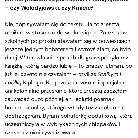
– czy Wołodyjowski, czy Kmicic?
Nie, dopisywałam się do tekstu. Ja to zresztą
robiłam w stosunku do wielu książek. Za czasów
szkolnych po prostu stawałam się w powieściach
jeszcze jednym bohaterem i wymyślałam, co było
dalej. W ten właśnie sposób długo współżyłam z
książką, którą bardzo lubię – to znaczy lubiłam, bo
już jej dawno nie czytałam – czyli ze S
talkym i
spółką
Kiplinga. Nie przeszkadzało mi specjalnie
ani kolonialne przesłanie, które zresztą zaczęłam
zauważać dużo później, ani leciutki posmak
homoseksualny, którego wtedy też zupełnie nie
dostrzegałam. Byłam bohaterką dodatkową, która
uczestniczyła w wybrykach tych chłopaków. I
czasem z nimi rywalizowała.