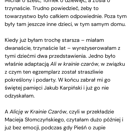
Michał o sześć, Tomek o dziewięć, a Zosia o
trzynaście. Trudno powiedzieć, żeby to
towarzystwo było całkiem odpowiednie. Poza tym
były tam jeszcze inne dzieci, w tym samym domu.
Kiedy już byłam trochę starsza – miałam
dwanaście, trzynaście lat – wyreżyserowałam z
tymi dziećmi dwa przedstawienia. Jedno było
właśnie adaptacją
Ali w krainie czarów
, w związku
z czym ten egzemplarz został straszliwie
pokreślony i podarty. W końcu zabrał mi go
świętej pamięci Jakub Karpiński i już go nie
odzyskałam.
A
Alicję w Krainie Czarów
, czyli w przekładzie
Macieja Słomczyńskiego, czytałam dużo później i
już bez emocji, podczas gdy Pieśń o zupie