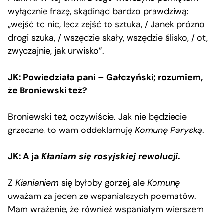
wyłącznie frazę, skądinąd bardzo prawdziwą:
„wejść to nic, lecz zejść to sztuka, / Janek próżno
drogi szuka, / wszędzie skały, wszędzie ślisko, / ot,
zwyczajnie, jak urwisko”.
JK: Powiedziała pani – Gałczyński; rozumiem,
że Broniewski też?
Broniewski też, oczywiście. Jak nie będziecie
grzeczne, to wam oddeklamuję
Komunę Paryską
.
JK: A ja
Kłaniam się rosyjskiej rewolucji
.
Z
Kłanianiem
się byłoby gorzej, ale
Komunę
uważam za jeden ze wspanialszych poematów.
Mam wrażenie, że również wspaniałym wierszem