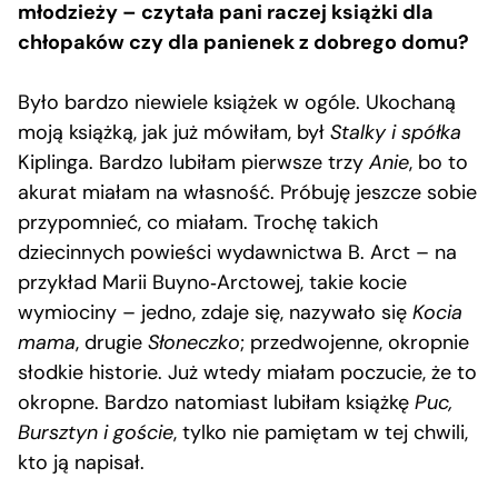
młodzieży – czytała pani raczej książki dla
chłopaków czy dla panienek z dobrego domu?
Było bardzo niewiele książek w ogóle. Ukochaną
moją książką, jak już mówiłam, był
Stalky i spółka
Kiplinga. Bardzo lubiłam pierwsze trzy
Anie
, bo to
akurat miałam na własność. Próbuję jeszcze sobie
przypomnieć, co miałam. Trochę takich
dziecinnych powieści wydawnictwa B. Arct – na
przykład Marii Buyno‑Arctowej, takie kocie
wymiociny – jedno, zdaje się, nazywało się
Kocia
mama
, drugie
Słoneczko
; przedwojenne, okropnie
słodkie historie. Już wtedy miałam poczucie, że to
okropne. Bardzo natomiast lubiłam książkę
Puc,
Bursztyn i goście
, tylko nie pamiętam w tej chwili,
kto ją napisał.