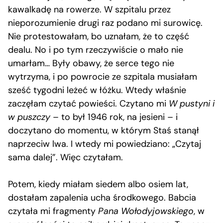
kawalkadę na rowerze. W szpitalu przez
nieporozumienie drugi raz podano mi surowicę.
Nie protestowałam, bo uznałam, że to część
dealu. No i po tym rzeczywiście o mało nie
umarłam… Były obawy, że serce tego nie
wytrzyma, i po powrocie ze szpitala musiałam
sześć tygodni leżeć w łóżku. Wtedy właśnie
zaczęłam czytać powieści. Czytano mi
W pustyni i
w puszczy
– to był 1946 rok, na jesieni – i
doczytano do momentu, w którym Staś stanął
naprzeciw lwa. I wtedy mi powiedziano: „Czytaj
sama dalej”. Więc czytałam.
Potem, kiedy miałam siedem albo osiem lat,
dostałam zapalenia ucha środkowego. Babcia
czytała mi fragmenty
Pana Wołodyjowskiego
, w