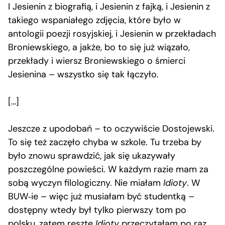
I Jesienin z biografią, i Jesienin z fajką, i Jesienin z
takiego wspaniałego zdjęcia, które było w
antologii poezji rosyjskiej, i Jesienin w przekładach
Broniewskiego, a jakże, bo to się już wiązało,
przekłady i wiersz Broniewskiego o śmierci
Jesienina – wszystko się tak łączyło.
[…]
Jeszcze z upodobań – to oczywiście Dostojewski.
To się też zaczęło chyba w szkole. Tu trzeba by
było znowu sprawdzić, jak się ukazywały
poszczególne powieści. W każdym razie mam za
sobą wyczyn filologiczny. Nie miałam
Idioty
. W
BUW‑ie – więc już musiałam być studentką –
dostępny wtedy był tylko pierwszy tom po
polsku, zatem resztę
Idioty
przeczytałam po raz