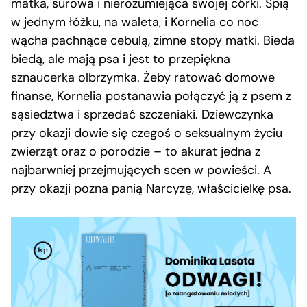
matka, surowa i nierozumiejąca swojej córki. Śpią
w jednym łóżku, na waleta, i Kornelia co noc
wącha pachnące cebulą, zimne stopy matki. Bieda
biedą, ale mają psa i jest to przepiękna
sznaucerka olbrzymka. Żeby ratować domowe
finanse, Kornelia postanawia połączyć ją z psem z
sąsiedztwa i sprzedać szczeniaki. Dziewczynka
przy okazji dowie się czegoś o seksualnym życiu
zwierząt oraz o porodzie – to akurat jedna z
najbarwniej przejmujących scen w powieści. A
przy okazji pozna panią Narcyzę, właścicielkę psa.