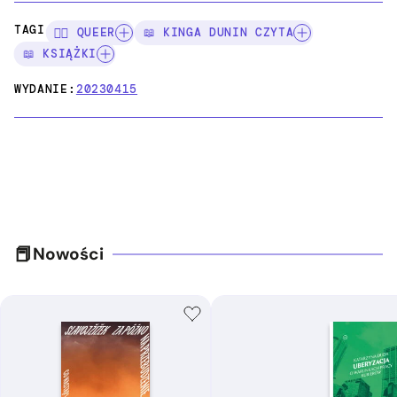
TAGI:
🏳️‍🌈 QUEER
📖 KINGA DUNIN CZYTA
📖 KSIĄŻKI
WYDANIE:
20230415
Nowości