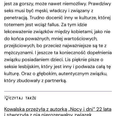
jest za gorszy, może nawet niemożliwy. Prawdziwy
seks musi być męski, władczy i związany z
penetracją. Trudno docenić inny w kulturze, której
totemem jest wciąż fallus. Za tym idzie
lekceważenie związków między kobietami, jako nie
do końca poważnych, mniej wartościowych,
przejściowych, bo przecież najważniejsze są te z
mężczyznami. I jeszcze ta konieczność dopełnienia
związku posiadaniem dzieci. Lis pięknie pisze o
seksie lesbijskim, który jest inny i podważa całą tę
kulturę. Oraz o głębokim, autentycznym związku,
który zbudowały z partnerką.
CZYTAJ TAKŻE
Kowalska przeżyła z autorką „Nocy i dni” 22 lata
i stworzyła z nią nierozerwalny związek