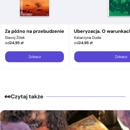
Za późno na przebudzenie
Uberyzacja. O warunkac
Slavoj Žižek
Katarzyna Duda
od
24,95
zł
od
24,95
zł
Zobacz
Zobacz
Czytaj także