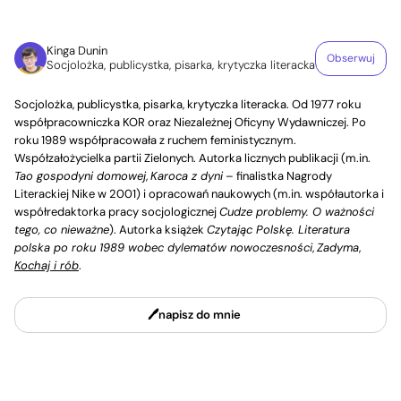
Kinga Dunin
Obserwuj
Socjolożka, publicystka, pisarka, krytyczka literacka
Socjolożka, publicystka, pisarka, krytyczka literacka. Od 1977 roku
współpracowniczka KOR oraz Niezależnej Oficyny Wydawniczej. Po
roku 1989 współpracowała z ruchem feministycznym.
Współzałożycielka partii Zielonych. Autorka licznych publikacji (m.in.
Tao gospodyni domowej
,
Karoca z dyni
– finalistka Nagrody
Literackiej Nike w 2001) i opracowań naukowych (m.in. współautorka i
współredaktorka pracy socjologicznej
Cudze problemy. O ważności
tego, co nieważne
). Autorka książek
Czytając Polskę. Literatura
polska po roku 1989 wobec dylematów nowoczesności
,
Zadyma
,
Kochaj i rób
.
napisz do mnie