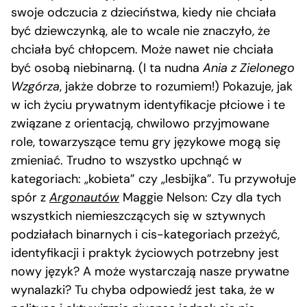
swoje odczucia z dzieciństwa, kiedy nie chciała
być dziewczynką, ale to wcale nie znaczyło, że
chciała być chłopcem. Może nawet nie chciała
być osobą niebinarną. (I ta nudna
Ania z Zielonego
Wzgórza
, jakże dobrze to rozumiem!) Pokazuje, jak
w ich życiu prywatnym identyfikacje płciowe i te
związane z orientacją, chwilowo przyjmowane
role, towarzyszące temu gry językowe mogą się
zmieniać. Trudno to wszystko upchnąć w
kategoriach: „kobieta” czy „lesbijka”. Tu przywołuje
spór z
Argonautów
Maggie Nelson: Czy dla tych
wszystkich niemieszczących się w sztywnych
podziałach binarnych i cis-kategoriach przeżyć,
identyfikacji i praktyk życiowych potrzebny jest
nowy język? A może wystarczają nasze prywatne
wynalazki? Tu chyba odpowiedź jest taka, że w