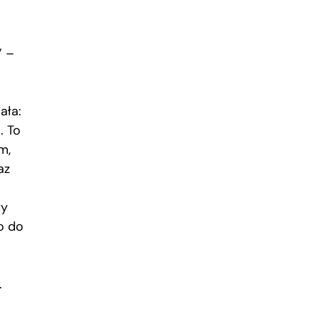
” –
ała:
. To
m,
az
dy
o do
.