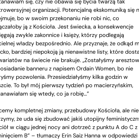
tanawiam się, czy nie obawia się bycia twarzą tak
trowersyjnej organizacji. Potencjalną ekskomuniką się n
ejmuje, bo w swoim przekonaniu nie robi nic, co
ączałoby ją z Kościoła. Jest świecka, a konsekwencje
ęgają zwykle zakonnice i księży, którzy podlegają
cielnej władzy bezpośrednio. Ale przyznaje, że odkąd 
cko, bardziej niepokoją ją nienawistne listy, które dosta
wariatów na świecie nie brakuje. „Zostałyśmy areszto
posiadanie banneru z napisem Ordain Women, bo nie
łyśmy pozwolenia. Przesiedziałyśmy kilka godzin w
szcie. To był mój pierwszy tydzień po macierzyńskim,
tanawiałam się wtedy, co ja robię…”
cemy kompletnej zmiany, przebudowy Kościoła, ale nie
rzymy, że uda się zbudować jakiś utopijny feministyczn
ciół w ciągu jednej nocy ani dotrzeć z punktu A do C z
inięciem B” – tłumaczy Erin Saiz Hanna w odpowiedzi