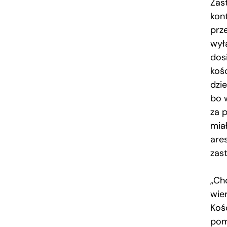
Zas
kon
prz
wył
dosi
koś
dzie
bo 
za 
mia
are
zas
„Ch
wie
Koś
pom