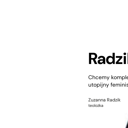
Radz
Chcemy kompletn
utopijny femini
Zuzanna Radzik
teolożka