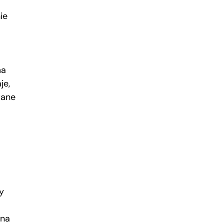
ie
ma
je,
wane
y
 na