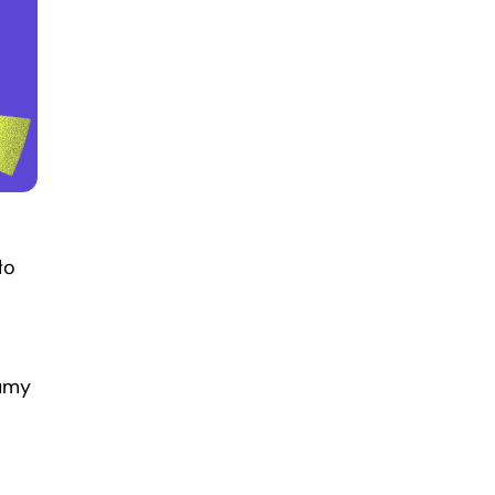
ło
łumy