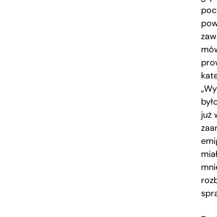
pocz
pow
zaw
mów
pro
kate
„Wyr
był
już 
zaa
emi
mia
mnie
roz
spr