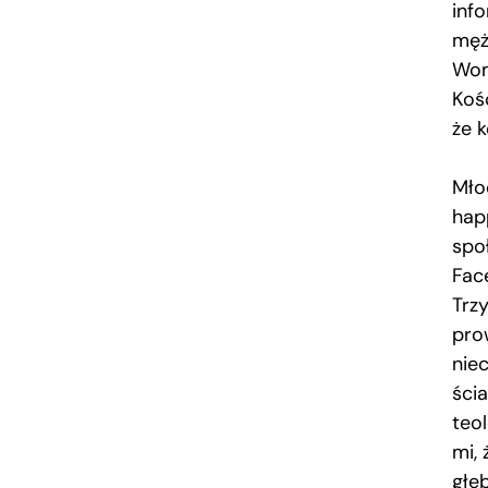
info
męż
Wom
Koś
że 
Mło
hap
spo
Fac
Trzy
pro
nie
ścia
teo
mi, 
głę