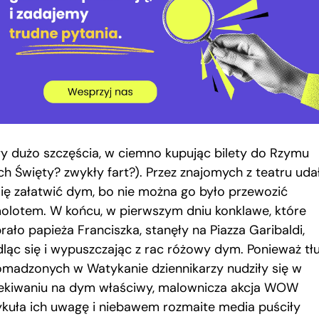
ły dużo szczęścia, w ciemno kupując bilety do Rzymu
ch Święty? zwykły fart?). Przez znajomych z teatru uda
się załatwić dym, bo nie można go było przewozić
olotem. W końcu, w pierwszym dniu konklawe, które
ało papieża Franciszka, stanęły na Piazza Garibaldi,
ląc się i wypuszczając z rac różowy dym. Ponieważ t
omadzonych w Watykanie dziennikarzy nudziły się w
ekiwaniu na dym właściwy, malownicza akcja WOW
ykuła ich uwagę i niebawem rozmaite media puściły