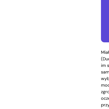
Mia
(Du
im 
sam
wybr
mod
zgr
ocz
prz