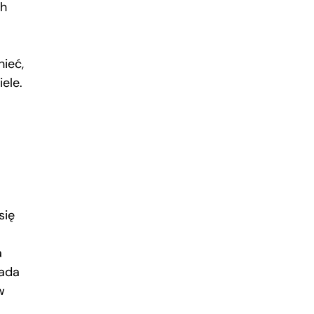
ch
ieć,
ele.
się
a
iada
w