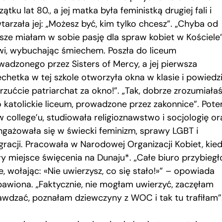
ątku lat 80., a jej matka była feministką drugiej fali i
tarzała jej: „Możesz być, kim tylko chcesz”. „Chyba od
sze miałam w sobie pasję dla spraw kobiet w Kościele
i, wybuchając śmiechem. Poszła do liceum
wadzonego przez Sisters of Mercy, a jej pierwsza
chetka w tej szkole otworzyła okna w klasie i powiedzi
zućcie patriarchat za okno!”. „Tak, dobrze zrozumiałaś
o katolickie liceum, prowadzone przez zakonnice”. Pote
w college’u, studiowała religioznawstwo i socjologię or
ngażowała się w świecki feminizm, sprawy LGBT i
gracji. Pracowała w Narodowej Organizacji Kobiet, kie
ły miejsce święcenia na Dunaju*. „Całe biuro przybiegł
, wołając: «Nie uwierzysz, co się stało!»” – opowiada
bawiona. „Faktycznie, nie mogłam uwierzyć, zaczęłam
awdzać, poznałam dziewczyny z WOC i tak tu trafiłam”