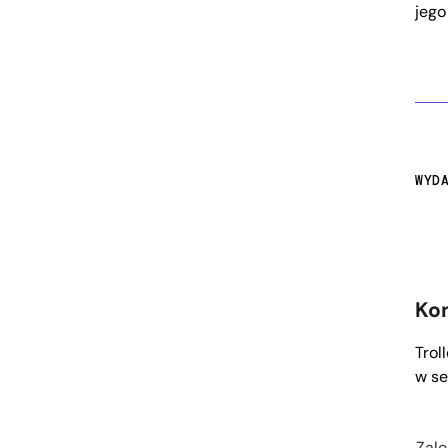
jego
WYD
Ko
Trol
w se
Zalo