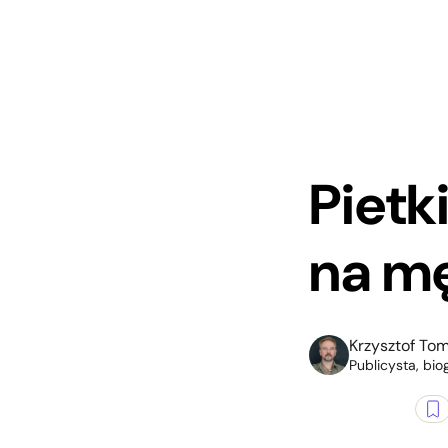
Pietk
na m
Krzysztof To
Publicysta, bio