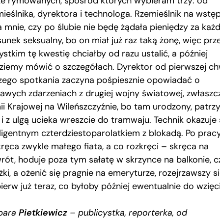
że rymowanych, spośród których wybieram trzy: od
mieślnika, dyrektora i technologa. Rzemieślnik na wstęp
a mnie, czy po ślubie nie będę żądała pieniędzy za każ
sunek seksualny, bo on miał już raz taką żonę, więc prz
stkim tę kwestię chciałby od razu ustalić, a później
ziemy mówić o szczegółach. Dyrektor od pierwszej chw
zego spotkania zaczyna pośpiesznie opowiadać o
kawych zdarzeniach z drugiej wojny światowej, zwłaszc
ii Krajowej na Wileńszczyźnie, bo tam urodzony, patrz
i z ulgą ucieka wreszcie do tramwaju. Technik okazuje 
eligentnym czterdziestoparolatkiem z blokadą. Po prac
kręca zwykle małego fiata, a co rozkręci – skręca na
rót, hoduje poza tym sałatę w skrzynce na balkonie, c
żki, a ożenić się pragnie na emeryturze, rozejrzawszy s
ierw już teraz, co byłoby później ewentualnie do wzięc
bara
Pietkiewicz
– publicystka, reporterka, od