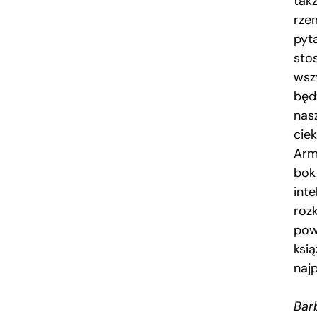
tak
rze
pyt
sto
wszy
będ
nas
cie
Arm
bok 
int
roz
pow
ksią
najp
Bar