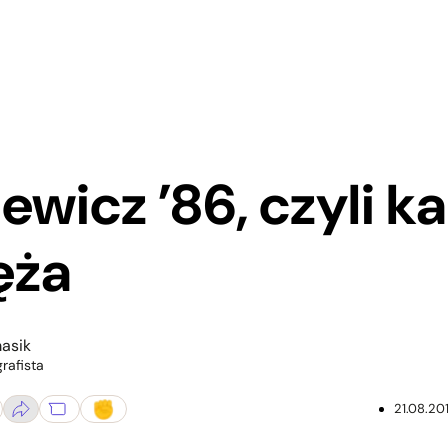
iewicz ’86, czyli 
ęża
masik
grafista
21.08.20