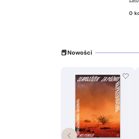
0
k
Nowości