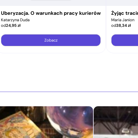
Uberyzacja. O warunkach pracy kurierów
Żyjąc trac
Katarzyna Duda
Maria Janion
od
24,95
zł
od
38,34
zł
Zobacz