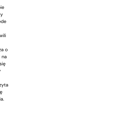
ie
dy
ede
ili
za o
y na
się
y
zyta
ię
ia.