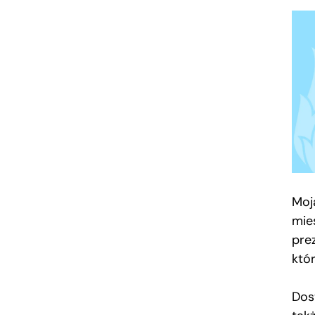
Moja
mie
pre
któ
Dost