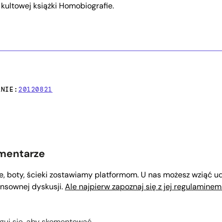
 kultowej książki Homobiografie.
ANIE:
20120821
mentarze
le, boty, ścieki zostawiamy platformom. U nas możesz wziąć ud
nsownej dyskusji.
Ale najpierw zapoznaj się z jej regulaminem
guj się, aby skomentować