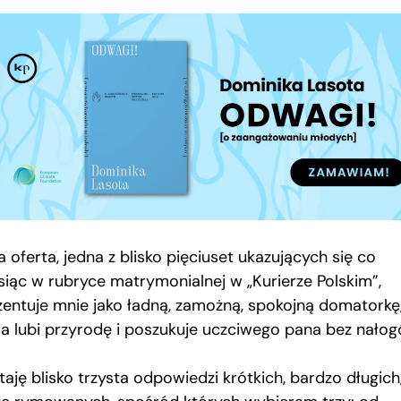
 oferta, jedna z blisko pięciuset ukazujących się co
siąc w rubryce matrymonialnej w „Kurierze Polskim”,
zentuje mnie jako ładną, zamożną, spokojną domatorkę
ra lubi przyrodę i poszukuje uczciwego pana bez nałog
aję blisko trzysta odpowiedzi krótkich, bardzo długich