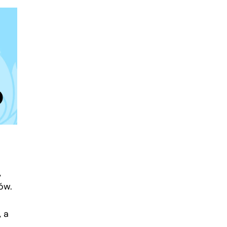
,
ów.
, a