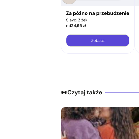
pir a świat współczesny
Za późno na przebudzenie
Slavoj Žižek
od
24,95
zł
Zobacz
Czytaj także