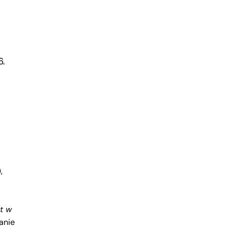
6.
,
t w
anie