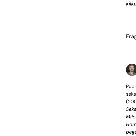
kilk
Fra
Publ
seks
(200
Sek
Miło
Homo
peg