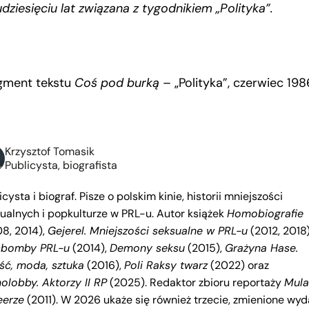
udziesięciu lat związana z tygodnikiem „Polityka”.
gment tekstu
Coś pod burką
– „Polityka”, czerwiec 198
Krzysztof Tomasik
Publicysta, biografista
icysta i biograf. Pisze o polskim kinie, historii mniejszości
ualnych i popkulturze w PRL-u. Autor książek
Homobiografie
8, 2014),
Gejerel. Mniejszości seksualne w PRL-u
(2012, 2018)
sbomby PRL-u
(2014),
Demony seksu
(2015),
Grażyna Hase.
ść, moda, sztuka
(2016),
Poli Raksy twarz
(2022) oraz
lobby. Aktorzy II RP
(2025). Redaktor zbioru reportaży
Mula
eerze
(2011). W 2026 ukaże się również trzecie, zmienione wyd