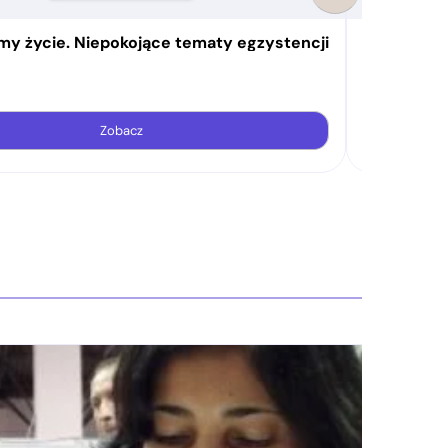
imy życie. Niepokojące tematy egzystencji
Wznieciliś
Marcin Lisieck
od
28,74
zł
Zobacz