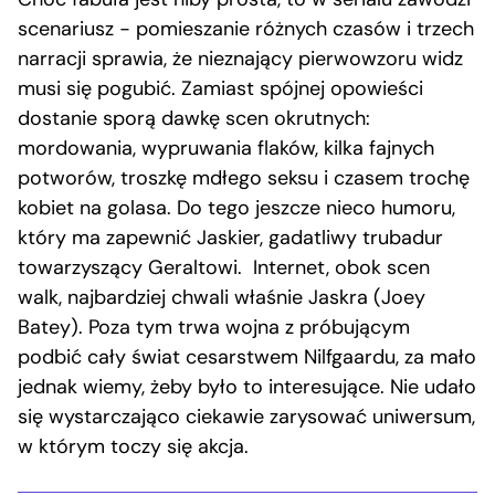
scenariusz − pomieszanie różnych czasów i trzech
narracji sprawia, że nieznający pierwowzoru widz
musi się pogubić. Zamiast spójnej opowieści
dostanie sporą dawkę scen okrutnych:
mordowania, wypruwania flaków, kilka fajnych
potworów, troszkę mdłego seksu i czasem trochę
kobiet na golasa. Do tego jeszcze nieco humoru,
który ma zapewnić Jaskier, gadatliwy trubadur
towarzyszący Geraltowi. Internet, obok scen
walk, najbardziej chwali właśnie Jaskra (Joey
Batey). Poza tym trwa wojna z próbującym
podbić cały świat cesarstwem Nilfgaardu, za mało
jednak wiemy, żeby było to interesujące. Nie udało
się wystarczająco ciekawie zarysować uniwersum,
w którym toczy się akcja.