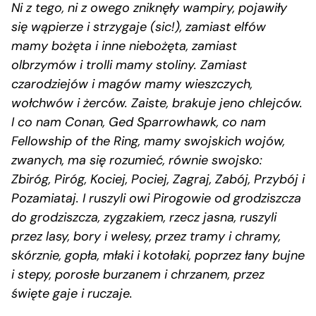
Ni z tego, ni z owego zniknęły wampiry, pojawiły
się wąpierze i strzygaje (sic!), zamiast elfów
mamy bożęta i inne niebożęta, zamiast
olbrzymów i trolli mamy stoliny. Zamiast
czarodziejów i magów mamy wieszczych,
wołchwów i żerców. Zaiste, brakuje jeno chlejców.
I co nam Conan, Ged Sparrowhawk, co nam
Fellowship of the Ring, mamy swojskich wojów,
zwanych, ma się rozumieć, równie swojsko:
Zbiróg, Piróg, Kociej, Pociej, Zagraj, Zabój, Przybój i
Pozamiataj. I ruszyli owi Pirogowie od grodziszcza
do grodziszcza, zygzakiem, rzecz jasna, ruszyli
przez lasy, bory i welesy, przez tramy i chramy,
skórznie, gopła, młaki i kotołaki, poprzez łany bujne
i stepy, porosłe burzanem i chrzanem, przez
święte gaje i ruczaje.