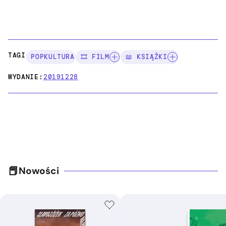
TAGI:
POPKULTURA
🎞️ FILM
📖 KSIĄŻKI
WYDANIE:
20191228
Nowości