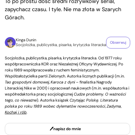
To po prostu dość średni rozrywkowy serial,
zapychacz czasu. I tyle. Nie ma złota w Szarych
Górach.
Kinga Dunin
Obserwuj
Socjolożka, publicystka, pisarka, krytyczka literacka
Socjolożka, publicystka, pisarka, krytyczka literacka. Od 1977 roku
współpracowniczka KOR oraz Niezależnej Oficyny Wydawniczej. Po
roku 1989 współpracowała z ruchem feministycznym.
Współzałożycielka partii Zielonych. Autorka licznych publikacji (m.in.
Tao gospodyni domowej
,
Karoca z dyni
– finalistka Nagrody
Literackiej Nike w 2001) i opracowań naukowych (m.in. współautorka i
współredaktorka pracy socjologicznej
Cudze problemy. O ważności
tego, co nieważne
). Autorka książek
Czytając Polskę. Literatura
polska po roku 1989 wobec dylematów nowoczesności
,
Zadyma
,
Kochaj i rób
.
napisz do mnie