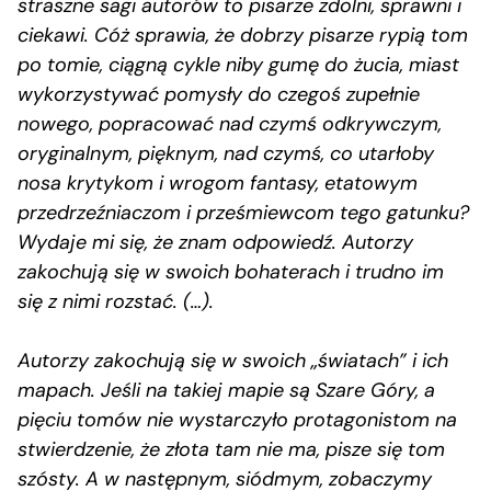
straszne sagi autorów to pisarze zdolni, sprawni i
ciekawi. Cóż sprawia, że dobrzy pisarze rypią tom
po tomie, ciągną cykle niby gumę do żucia, miast
wykorzystywać pomysły do czegoś zupełnie
nowego, popracować nad czymś odkrywczym,
oryginalnym, pięknym, nad czymś, co utarłoby
nosa krytykom i wrogom fantasy, etatowym
przedrzeźniaczom i prześmiewcom tego gatunku?
Wydaje mi się, że znam odpowiedź. Autorzy
zakochują się w swoich bohaterach i trudno im
się z nimi rozstać. (…).
Autorzy zakochują się w swoich „światach” i ich
mapach. Jeśli na takiej mapie są Szare Góry, a
pięciu tomów nie wystarczyło protagonistom na
stwierdzenie, że złota tam nie ma, pisze się tom
szósty. A w następnym, siódmym, zobaczymy