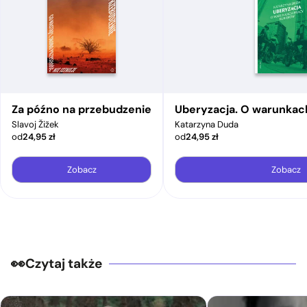
Za późno na przebudzenie
Uberyzacja. O warunkac
Slavoj Žižek
Katarzyna Duda
od
24,95
zł
od
24,95
zł
Zobacz
Zobacz
Czytaj także