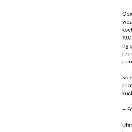
Opie
wcz
koc
19.
ogl
prac
por
Kole
prz
kuc
– P
Ufa