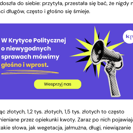
doszła do siebie: przytyła, przestała się bać, że nigdy 
ci długów, często i głośno się śmieje.
ąc złotych, 1,2 tys. złotych, 1,5 tys. złotych to często
ieniane przez opiekunki kwoty. Zaraz po nich pojawiaj
takie słowa, jak wegetacja, jałmużna, długi, niewiązanie