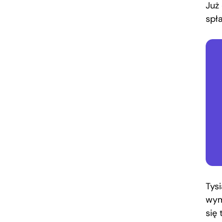
Już 
spła
Tysi
wym
się 