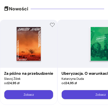
Nowości
Za późno na przebudzenie
Uberyzacja. O warunkac
Slavoj Žižek
Katarzyna Duda
od
24,95
zł
od
24,95
zł
Zobacz
Zobacz