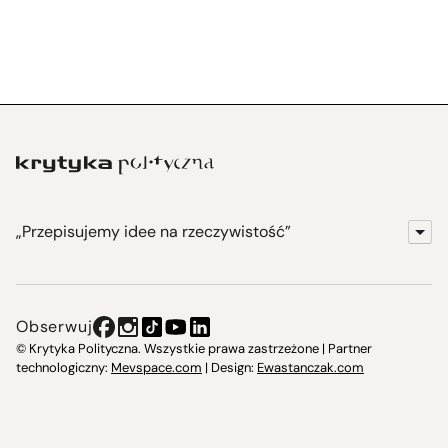
„Przepisujemy idee na rzeczywistość”
KrytykaPolityczna.pl
Wydawnictwo
Obserwuj
Instytut Krytyki Politycznej
© Krytyka Polityczna. Wszystkie prawa zastrzeżone | Partner
technologiczny:
Mevspace.com
| Design:
Ewastanczak.com
Jasna 10 Warszawa, Społeczna Instytucja Kultury
Świetlica w Cieszynie