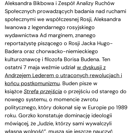
Aleksandra Bikbowa i Zespół Analizy Ruchów
Społecznych prowadzących badania nad ruchami
społecznymi we współczesnej Rosji, Aleksandra
Iwanowa z legendarnego rosyjskiego
wydawnictwa Ad marginem, znanego
reportażystę piszącego o Rosji Jacka Hugo-
Badera oraz chorwacko-niemieckiego
kulturoznawcę i filozofa Borisa Budena. Ten
ostatni 7 maja weźmie udział
w dyskusji z
Andrzejem Lederem o utraconych rewolucjach i
końcu postkomunizmu
. Buden pisze w
książce
Strefa przejścia
o przejściu od starego do
nowego systemu, o momencie zwrotu
politycznego, który dokonał się w Europie po 1989
roku. Gorzko konstatuje dominację ideologii
mówiącej, że „ludzie, którzy sami wywalczyli
własną wolność”, muszą się jeszcze nauczyć