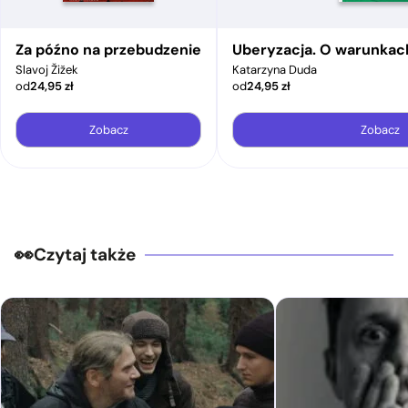
Za późno na przebudzenie
Uberyzacja. O warunkac
Slavoj Žižek
Katarzyna Duda
od
24,95
zł
od
24,95
zł
Zobacz
Zobacz
Czytaj także