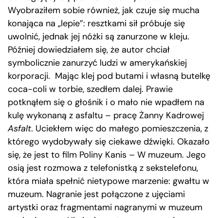
Wyobraziłem sobie również, jak czuje się mucha
konająca na „lepie”: resztkami sił próbuje się
uwolnić, jednak jej nóżki są zanurzone w kleju.
Później dowiedziałem się, że autor chciał
symbolicznie zanurzyć ludzi w amerykańskiej
korporacji. Mając klej pod butami i własną butelkę
coca-coli w torbie, szedłem dalej. Prawie
potknąłem się o głośnik i o mało nie wpadłem na
kulę wykonaną z asfaltu – pracę Żanny Kadrowej
Asfalt
. Uciekłem więc do małego pomieszczenia, z
którego wydobywały się ciekawe dźwięki. Okazało
się, że jest to film Poliny Kanis – W muzeum. Jego
osią jest rozmowa z telefonistką z sekstelefonu,
która miała spełnić nietypowe marzenie: gwałtu w
muzeum. Nagranie jest połączone z ujęciami
artystki oraz fragmentami nagranymi w muzeum