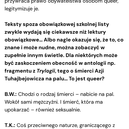
przywraca prawo obywatelstwa osobom queer,
legitymizuje je.
Teksty spoza obowiązkowej szkolnej listy
zwykle wydają się ciekawsze niż lektury
obowiązkowe… Albo nagle okazuje się, że to, co
znane i może nudne, można zobaczyć w
zupełnie innym świetle. Dla niektórych może
być zaskoczeniem obecność w antologii np.
fragmentu z
Trylogii
, tego o śmierci Azji
Tuhajbejowicza na palu… To jest queer?
B.W.:
Chodzi o rodzaj śmierci – nabicie na pal.
Wokół sami mężczyźni. I śmierć, która ma
upokarzać – również seksualnie.
T.K.:
Coś przeciwnego naturze, graniczącego z