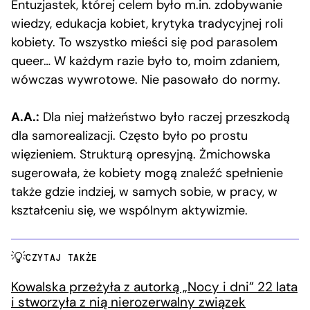
Entuzjastek, której celem było m.in. zdobywanie
wiedzy, edukacja kobiet, krytyka tradycyjnej roli
kobiety. To wszystko mieści się pod parasolem
queer… W każdym razie było to, moim zdaniem,
wówczas wywrotowe. Nie pasowało do normy.
A.A.:
Dla niej małżeństwo było raczej przeszkodą
dla samorealizacji. Często było po prostu
więzieniem. Strukturą opresyjną. Żmichowska
sugerowała, że kobiety mogą znaleźć spełnienie
także gdzie indziej, w samych sobie, w pracy, w
kształceniu się, we wspólnym aktywizmie.
CZYTAJ TAKŻE
Kowalska przeżyła z autorką „Nocy i dni” 22 lata
i stworzyła z nią nierozerwalny związek