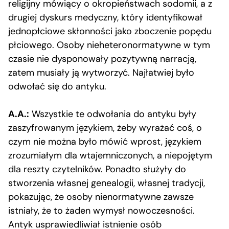
religijny mówiący o okropieństwach sodomii, a z
drugiej dyskurs medyczny, który identyfikował
jednopłciowe skłonności jako zboczenie popędu
płciowego. Osoby nieheteronormatywne w tym
czasie nie dysponowały pozytywną narracją,
zatem musiały ją wytworzyć. Najłatwiej było
odwołać się do antyku.
A.A.:
Wszystkie te odwołania do antyku były
zaszyfrowanym językiem, żeby wyrażać coś, o
czym nie można było mówić wprost, językiem
zrozumiałym dla wtajemniczonych, a niepojętym
dla reszty czytelników. Ponadto służyły do
stworzenia własnej genealogii, własnej tradycji,
pokazując, że osoby nienormatywne zawsze
istniały, że to żaden wymysł nowoczesności.
Antyk usprawiedliwiał istnienie osób