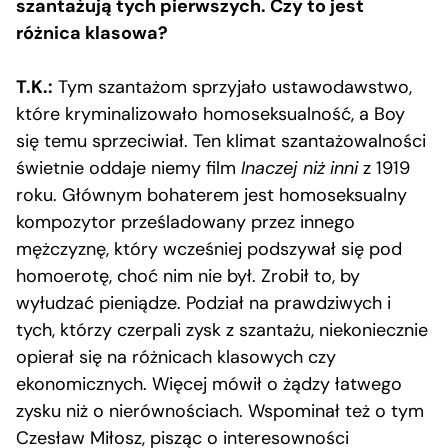
szantażują tych pierwszych. Czy to jest
różnica klasowa?
T.K.:
Tym szantażom sprzyjało ustawodawstwo,
które kryminalizowało homoseksualność, a Boy
się temu sprzeciwiał. Ten klimat szantażowalności
świetnie oddaje niemy film
Inaczej niż inni
z 1919
roku. Głównym bohaterem jest homoseksualny
kompozytor prześladowany przez innego
mężczyznę, który wcześniej podszywał się pod
homoerotę, choć nim nie był. Zrobił to, by
wyłudzać pieniądze. Podział na prawdziwych i
tych, którzy czerpali zysk z szantażu, niekoniecznie
opierał się na różnicach klasowych czy
ekonomicznych. Więcej mówił o żądzy łatwego
zysku niż o nierównościach. Wspominał też o tym
Czesław Miłosz, pisząc o interesowności