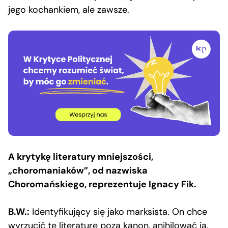
jego kochankiem, ale zawsze.
A krytykę literatury mniejszości,
„choromaniaków”, od nazwiska
Choromańskiego, reprezentuje Ignacy Fik.
B.W.:
Identyfikujący się jako marksista. On chce
wyrzucić tę literaturę poza kanon, anihilować ją.