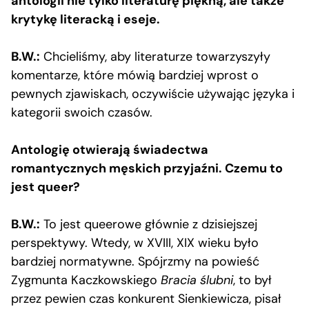
antologii nie tylko literaturę piękną, ale także
krytykę literacką i eseje.
B.W.:
Chcieliśmy, aby literaturze towarzyszyły
komentarze, które mówią bardziej wprost o
pewnych zjawiskach, oczywiście używając języka i
kategorii swoich czasów.
Antologię otwierają świadectwa
romantycznych męskich przyjaźni. Czemu to
jest queer?
B.W.:
To jest queerowe głównie z dzisiejszej
perspektywy. Wtedy, w XVIII, XIX wieku było
bardziej normatywne. Spójrzmy na powieść
Zygmunta Kaczkowskiego
Bracia ślubni
, to był
przez pewien czas konkurent Sienkiewicza, pisał