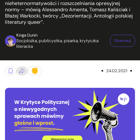
nieheternormatywości i rozszczelniania opresyjnej
normy – mówią Alessandro Amenta, Tomasz Kaliściak i
Błażej Warkocki, twórcy „Dezorientacji. Antologii polskiej
literatury queer”.
Kinga Dunin
Socjolożka, publicystka, pisarka, krytyczka
Obserwuj
literacka
24.02.2021