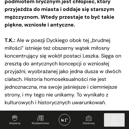
podmiotem lirycznym jest chłopiec, który
przyjeżdża do miasta i oddaje się starszym
mężczyznom. Wtedy przestaje to być takie
piękne, wzniosłe i antyczne.
T.K.:
Ale w poezji Dyckiego obok tej „brudnej
miłości” istnieje też obszerny wątek miłosny
koncentrujący się wokół postaci Leszka. Sięga on
zresztą do antycznych koncepcji o wzniosłej
przyjaźni, wyobrażanej jako jedna dusza w dwóch
ciałach. Historia homoseksualności nie jest
jednoznaczna, ma swoje jaśniejsze i ciemniejsze
strony, i my tego nie unikamy. To wynikało z
kulturowych i historycznych uwarunkowań.
To się nazywa patriarchat, te uwarunkowania.
Wspieraj
Wydawnictwo
Obserwuj
Menu