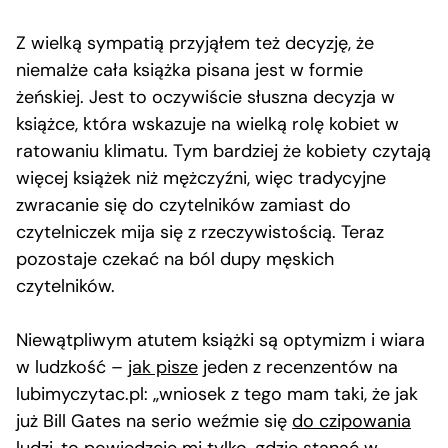
Z wielką sympatią przyjąłem też decyzję, że
niemalże cała książka pisana jest w formie
żeńskiej. Jest to oczywiście słuszna decyzja w
książce, która wskazuje na wielką rolę kobiet w
ratowaniu klimatu. Tym bardziej że kobiety czytają
więcej książek niż mężczyźni, więc tradycyjne
zwracanie się do czytelników zamiast do
czytelniczek mija się z rzeczywistością. Teraz
pozostaje czekać na ból dupy męskich
czytelników.
Niewątpliwym atutem książki są optymizm i wiara
w ludzkość –
jak pisze
jeden z recenzentów na
lubimyczytac.pl: „wniosek z tego mam taki, że jak
już Bill Gates na serio weźmie się
do czipowania
ludzi
, to powiedzcie mi tylko, gdzie stanąć w