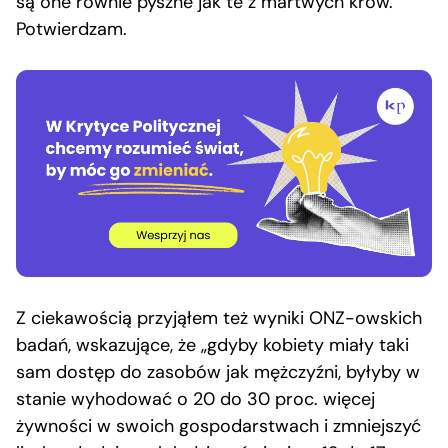
są one równie pyszne jak te z martwych krów.
Potwierdzam.
Z ciekawością przyjąłem też wyniki ONZ-owskich
badań, wskazujące, że „gdyby kobiety miały taki
sam dostęp do zasobów jak mężczyźni, byłyby w
stanie wyhodować o 20 do 30 proc. więcej
żywności w swoich gospodarstwach i zmniejszyć