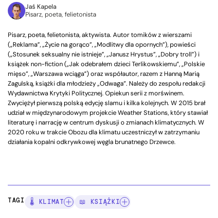
Jaś Kapela
Pisarz, poeta, felietonista
Pisarz, poeta, felietonista, aktywista. Autor tomików z wierszami
(„Reklama”, „Życie na gorąco”, „Modlitwy dla opornych”), powieści
(„Stosunek seksualny nie istnieje”, „Janusz Hrystus”, „Dobry troll”) i
książek non-fiction („Jak odebrałem dzieci Terlikowskiemu”, „Polskie
mięso”, „Warszawa wciąga”) oraz współautor, razem z Hanną Marią
Zagulską, książki dla młodzieży „Odwaga”. Należy do zespołu redakcji
Wydawnictwa Krytyki Politycznej. Opiekun serii z morświnem.
Zwyciężył pierwszą polską edycję slamu i kilka kolejnych. W 2015 brał
udział w międzynarodowym projekcie Weather Stations, który stawiał
literaturę i narrację w centrum dyskusji o zmianach klimatycznych. W
2020 roku w trakcie Obozu dla klimatu uczestniczył w zatrzymaniu
działania kopalni odkrywkowej węgla brunatnego Drzewce.
TAGI:
🌡️ KLIMAT
📖 KSIĄŻKI