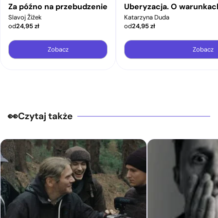
Za późno na przebudzenie
Uberyzacja. O warunkac
Slavoj Žižek
Katarzyna Duda
od
24,95
zł
od
24,95
zł
Zobacz
Zobacz
Czytaj także