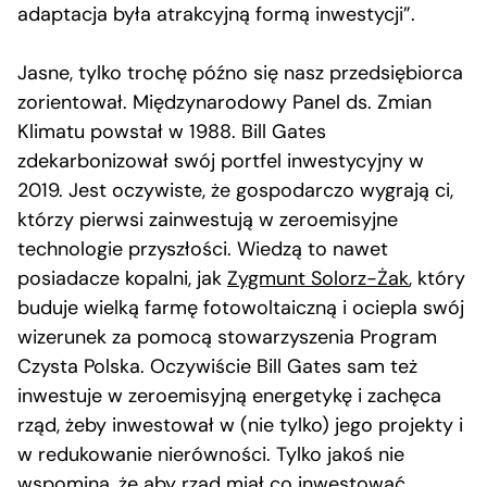
adaptacja była atrakcyjną formą inwestycji”.
Jasne, tylko trochę późno się nasz przedsiębiorca
zorientował. Międzynarodowy Panel ds. Zmian
Klimatu powstał w 1988. Bill Gates
zdekarbonizował swój portfel inwestycyjny w
2019. Jest oczywiste, że gospodarczo wygrają ci,
którzy pierwsi zainwestują w zeroemisyjne
technologie przyszłości. Wiedzą to nawet
posiadacze kopalni, jak
Zygmunt Solorz-Żak
, który
buduje wielką farmę fotowoltaiczną i ociepla swój
wizerunek za pomocą stowarzyszenia Program
Czysta Polska. Oczywiście Bill Gates sam też
inwestuje w zeroemisyjną energetykę i zachęca
rząd, żeby inwestował w (nie tylko) jego projekty i
w redukowanie nierówności. Tylko jakoś nie
wspomina, że aby rząd miał co inwestować,