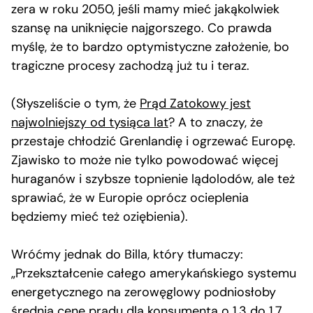
zera w roku 2050, jeśli mamy mieć jakąkolwiek
szansę na uniknięcie najgorszego. Co prawda
myślę, że to bardzo optymistyczne założenie, bo
tragiczne procesy zachodzą już tu i teraz.
(Słyszeliście o tym, że
Prąd Zatokowy jest
najwolniejszy od tysiąca lat
? A to znaczy, że
przestaje chłodzić Grenlandię i ogrzewać Europę.
Zjawisko to może nie tylko powodować więcej
huraganów i szybsze topnienie lądolodów, ale też
sprawiać, że w Europie oprócz ocieplenia
będziemy mieć też oziębienia).
Wróćmy jednak do Billa, który tłumaczy:
„Przekształcenie całego amerykańskiego systemu
energetycznego na zerowęglowy podniosłoby
średnią cenę prądu dla konsumenta o 1,3 do 1,7