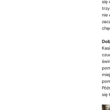
się 
trzy
nie 
zac
chę
Dob
Kasi
czu
świn
pom
mie
pom
Późn
się 