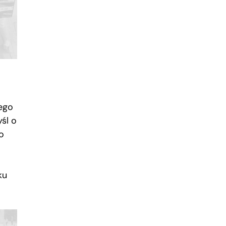
ego
śl o
o
ku