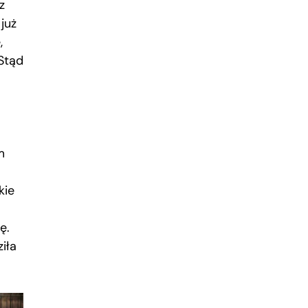
z
 już
,
Stąd
m
kie
ę.
iła