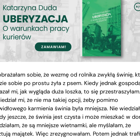
brażałam sobie, że wezmę od rolnika zwykłą świnię, k
zie sobie po prostu żyła z psem. Kiedy jednak gospod
zał mi, jak wygląda duża loszka, to się przestraszyłam
edział mi, że nie ma takiej opcji, żeby pomimo
widłowego karmienia świnia była mniejsza. Nie wiedzi
dy jeszcze, że świnia jest czysta i może mieszkać w d
działam, że są mniejsze wietnamki, ale myślałam, że
ztują majątek. Więc zrezygnowałam. Potem jednak trafi