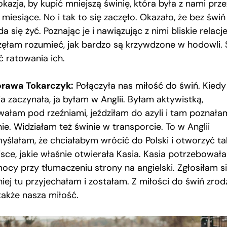
okazja, by kupić mniejszą świnię, która była z nami prze
 miesiące. No i tak to się zaczęło. Okazało, że bez świń
da się żyć. Poznając je i nawiązując z nimi bliskie relacje
zęłam rozumieć, jak bardzo są krzywdzone w hodowli. 
ć ratowania ich.
rawa Tokarczyk:
Połączyła nas miłość do świń. Kiedy
a zaczynała, ja byłam w Anglii. Byłam aktywistką,
wałam pod rzeźniami, jeździłam do azyli i tam poznała
ie. Widziałam też świnie w transporcie. To w Anglii
yślałam, że chciałabym wrócić do Polski i otworzyć ta
jsce, jakie właśnie otwierała Kasia. Kasia potrzebowała
ocy przy tłumaczeniu strony na angielski. Zgłosiłam si
iej tu przyjechałam i zostałam. Z miłości do świń zrodz
także nasza miłość.