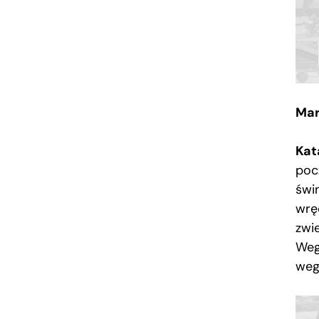
Mar
Kat
poc
świ
wrę
zwi
Weg
weg