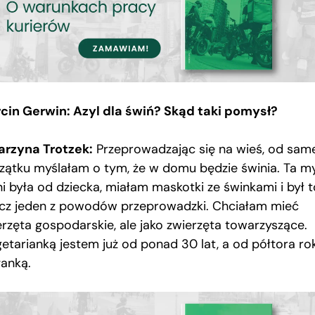
cin Gerwin: Azyl dla świń? Skąd taki pomysł?
arzyna Trotzek:
Przeprowadzając się na wieś, od sam
zątku myślałam o tym, że w domu będzie świnia. Ta my
ni była od dziecka, miałam maskotki ze świnkami i był t
cz jeden z powodów przeprowadzki. Chciałam mieć
erzęta gospodarskie, ale jako zwierzęta towarzyszące.
etarianką jestem już od ponad 30 lat, a od półtora ro
anką.