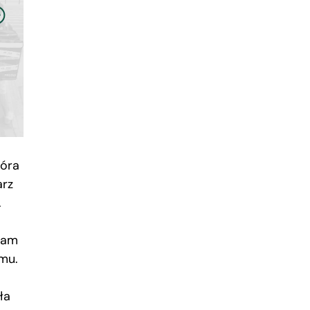
tóra
arz
.
ałam
omu.
ła