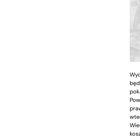
Wyo
będ
poka
Powi
pra
wte
Wie
kos