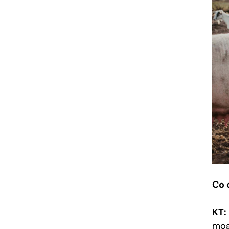
Co 
KT:
mog