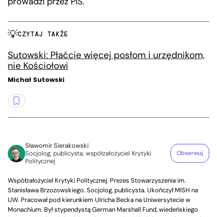
prowadzi przez PiS.
CZYTAJ TAKŻE
Sutowski: Płaćcie więcej posłom i urzędnikom,
nie Kościołowi
Michał Sutowski
Sławomir Sierakowski
Socjolog, publicysta, współzałożyciel Krytyki
Obserwuj
Politycznej
Współzałożyciel Krytyki Politycznej. Prezes Stowarzyszenia im.
Stanisława Brzozowskiego. Socjolog, publicysta. Ukończył MISH na
UW. Pracował pod kierunkiem Ulricha Becka na Uniwersytecie w
Monachium. Był stypendystą German Marshall Fund, wiedeńskiego