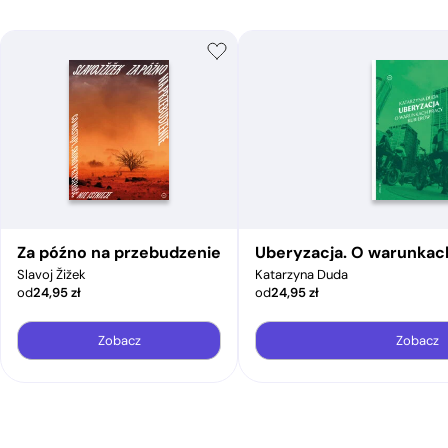
Za późno na przebudzenie
Uberyzacja. O warunkac
Slavoj Žižek
Katarzyna Duda
od
24,95
zł
od
24,95
zł
Zobacz
Zobacz