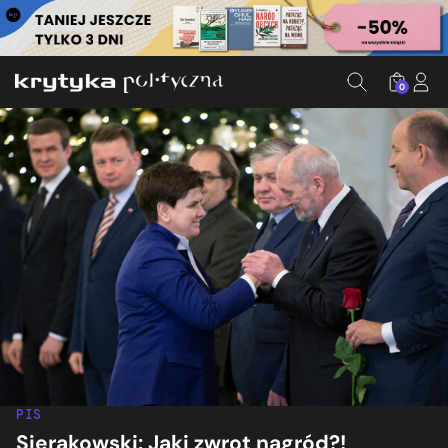
0
PIS
Sierakowski: Jaki zwrot nagród?!