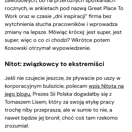
zawodowych, bo na przeróżnych spotkaniach
rocznych, w ankietach pod nazwą Great Place To
Work oraz w czasie „dni inspiracji” firma bez
wytchnienia słucha pracowników i wprowadza
zmiany na lepsze. Mówiąc krócej: jest super, jest
super, więc o co ci chodzi? Wkrótce potem
Kosowski otrzymał wypowiedzenie.
Nitot: związkowcy to ekstremiści
Jeśli nie czujecie jeszcze, że pływacie po uszy w
korporacyjnym bulszicie, polecam
wpis Nitota na
jego blogu.
Prezes Sii Polska dogadałby się z
Tomaszem Lisem, który za swoją etykę pracy
trochę niby przeprasza, ale w sumie to nie, a
nawet będzie jej bronił, choć coś tam rzekomo
zrozumiał.