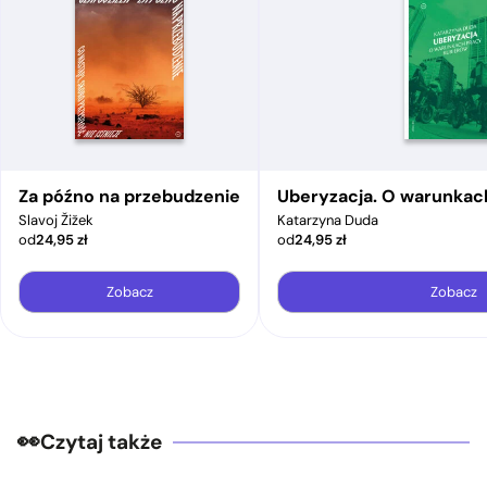
Za późno na przebudzenie
Uberyzacja. O warunkac
Slavoj Žižek
Katarzyna Duda
od
24,95
zł
od
24,95
zł
Zobacz
Zobacz
Czytaj także