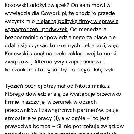
Kosowski założył związek? On sam mówi w
wywiadzie dla Gowork.pl, że chodziło przede
wszystkim o
niejasną politykę firmy w sprawie
wynagrodzeń i podwyżek.
Od menedżera
bezpośrednio odpowiedzialnego za płace nie
udało się uzyskać konkretnych deklaracji, więc
Kosowski stanął na czele zakładowej komórki
Związkowej Alternatywy i zaproponował
koleżankom i kolegom, by do niego dołączyli.
Tydzień później otrzymał od Nitota maila, z
którego dowiedział się, że występuje przeciwko
firmie, niszczy jej wizerunek w oczach
pracowników i zewnętrznych partnerów, psuje
atmosferę w pracy (!), a w ogóle –i to jest
prawdziwa bomba – Sii nie potrzebuje związków