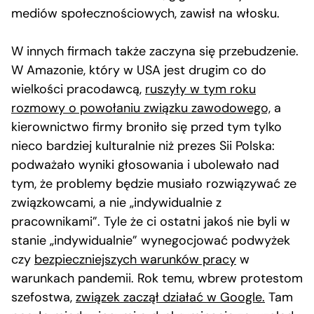
mediów społecznościowych, zawisł na włosku.
W innych firmach także zaczyna się przebudzenie.
W Amazonie, który w USA jest drugim co do
wielkości pracodawcą,
ruszyły w tym roku
rozmowy o powołaniu związku zawodowego,
a
kierownictwo firmy broniło się przed tym tylko
nieco bardziej kulturalnie niż prezes Sii Polska:
podważało wyniki głosowania i ubolewało nad
tym, że problemy będzie musiało rozwiązywać ze
związkowcami, a nie „indywidualnie z
pracownikami”. Tyle że ci ostatni jakoś nie byli w
stanie „indywidualnie” wynegocjować podwyżek
czy
bezpieczniejszych warunków pracy
w
warunkach pandemii. Rok temu, wbrew protestom
szefostwa,
związek zaczął działać w Google.
Tam