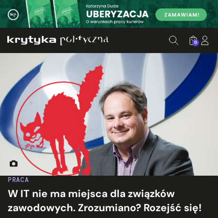
0
Prezes Sio Polska Nitot Gregoire. Fot. Sii editor/Wikimedi
PRACA
W IT nie ma miejsca dla związków
zawodowych. Zrozumiano? Rozejść się!