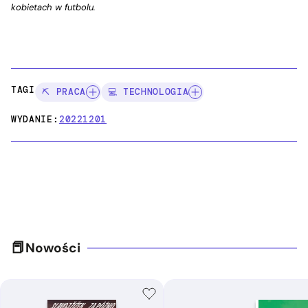
kobietach w futbolu.
TAGI:
⛏️ PRACA
💻 TECHNOLOGIA
WYDANIE:
20221201
Nowości