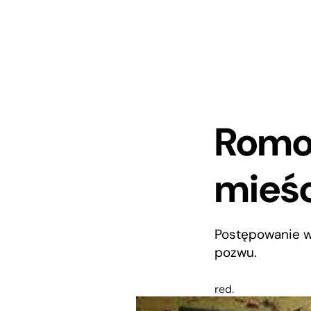
Romo
mieśc
Postępowanie w
pozwu.
red.