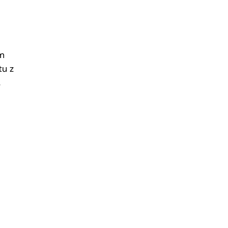
m
tu z
,