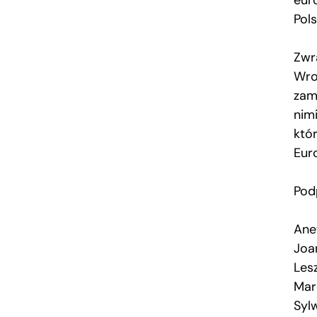
Pols
Zwr
Wro
zam
nim
któ
Euro
Podp
Ane
Joa
Les
Mar
Sylw