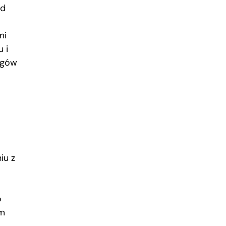
ad
mi
 i
ogów
iu z
o
ym