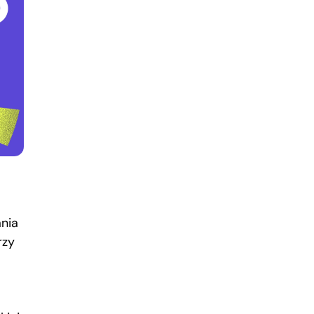
nia
rzy