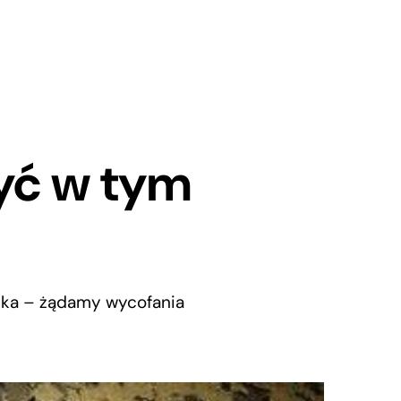
yć w tym
eka – żądamy wycofania