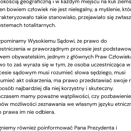
rokością geograficzną i w każdym miejscu na kuli ziemsk
n bowiem człowiek nie jest nielegalny, a myślenie, któ
rakteryzowało takie stanowisko, przejawiało się zwłas
ystemach totalitarnych.
ypominamy Wysokiemu Sądowi, że prawo do
estniczenia w praworządnym procesie jest podstaw
wem obywatelskim, jednym z głównych Praw Człowiek
wo to zaś wyraża się w tym, że osoba uczestnicząca w
cesie sądowym musi rozumieć słowa sędziego, musi
zumieć akt oskarżenia, ma prawo przedstawiać swoje r
osób najbardziej dla niej korzystny i skuteczny.
czasem mamy poważne wątpliwości, czy pozbawienie
ów możliwości zeznawania we własnym języku etnic
o prawa im nie odbiera.
gniemy również poinformować Pana Prezydenta i