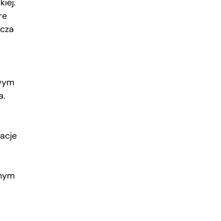
iej.
re
zcza
owym
a.
acje
znym