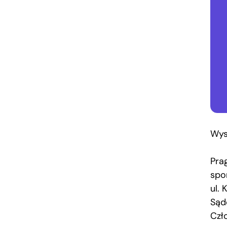
Wys
Pra
spo
ul.
Sąd
Czł