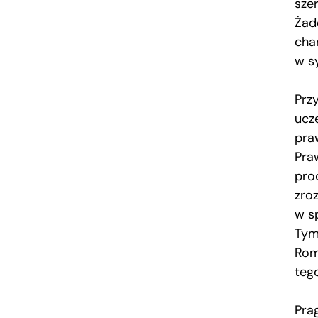
sze
Żade
cha
w s
Prz
ucz
pra
Pra
pro
zro
w sp
Tym
Rom
teg
Pra