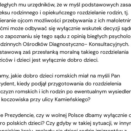
ległych mu urzędników, że w myśl podstawowych zas
ksu rodzinnego i opiekuńczego rozdzielanie rodzin, tj.
ieranie ojcom możliwości przebywania z ich małoletni
ećmi może odbywać się wyłącznie wskutek decyzji sądu
po zapoznaniu się tego sądu z opinią biegłych psychol
odzinnych Ośrodków Diagnostyczno- Konsultacyjnych.
stawową zaś przesłanką moralną takiego rozdzielania
iców i dzieci jest wyłącznie dobro dzieci.
amy, jakie dobro dzieci romskich miał na myśli Pan
zydent, kiedy podjął przygotowania do rozdzielenia
czyzn romskich i ich rodzin po ewentualnym wysiedlen
. koczowiska przy ulicy Kamieńskiego?
ie Prezydencie, czy w wolnej Polsce dbamy wyłącznie 
ro polskich dzieci? Czy gdyby w takiej sytuacji, w inn
pejskim kraju, znalazły się dzieci rodzin imigrantów z