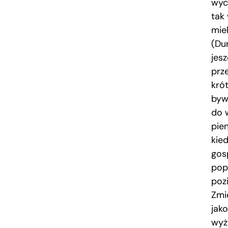
wyc
tak
mie
(Dur
jes
prz
kró
byw
do w
pie
kie
gos
pop
poz
Zmi
jako
wyży