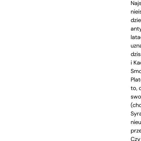
Naj
niei
dzi
anty
lat
uzn
dzi
i K
Smo
Pla
to,
swo
(ch
Syr
nie
prz
Czy