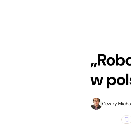
„Robo
w pol
Cezary Micha