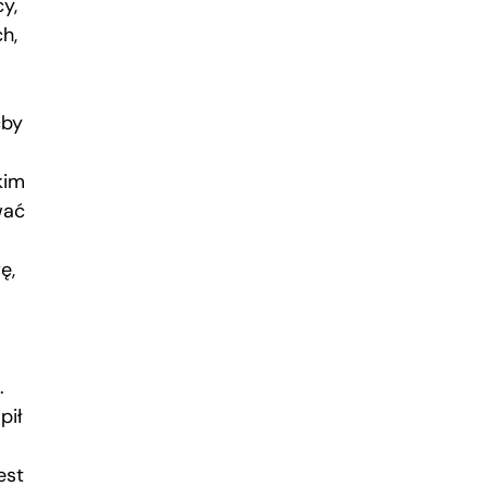
y,
h,
ćby
kim
wać
ę,
.
pił
est