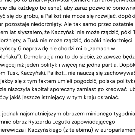
ęcie dla każdego bolesne), aby zaraz pozwolić ponowni
yć się do grobu, a Palikot nie może się rozwijać, dopók
er pozostaje niedorżnięty. Ale tak samo przez ostatnie
em lat słyszałem, że Kaczyński nie może rządzić, póki 
orżnięty, a Tusk nie może rządzić, dopóki niedorżnięci
zyńscy (i naprawdę nie chodzi mi o „zamach w
leńsku”). Demokracja ma to do siebie, że zawsze będz
 więcej niż jeden polityk i więcej niż jedna partia. Dopók
em Tusk, Kaczyński, Palikot… nie nauczą się zachowywa
 jakby się z tym faktem umieli pogodzić, polska polityk
zie niszczyła kapitał społeczny zamiast go kreować lu
by jakiś jeszcze istniejący w tym kraju osłaniać.
ak jednak najsmutniejszym obrazem minionego tygodnia
 mnie obraz Ryszarda Legutki zapowiadającego
ierewicza i Kaczyńskiego (z telebimu) w europarlamen