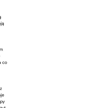
ą
ją
am
ę
a co
z
aje
upy