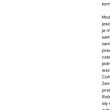
kom
Moż
jes
je 
sam
zan
praw
cza
jed
wsz
Coh
Zem
prz
Ro
się