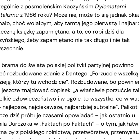
zególnie z posmoleńskim Kaczyńskim
Dylematami
italizmu
z 1986 roku? Może nie, może to się jednak oka
mało, choć wolałbym, aby tamtą jego pierwszą i najbard
eczną książkę zapamiętano, a to, co robi dziś dla
zyńskiego, żeby zapamiętano nie tak długo i nie tak
szechnie.
 bramą do świata polskiej polityki partyjnej powinno
ieć rozbudowane zdanie z Dantego: „Porzućcie wszelką
zieję, którzy tu wchodzicie”. Rozbudowane, bo powinie
 jeszcze znajdować dopisek: „a właściwie porzućcie ta
elkie człowieczeństwo i w ogóle, to wszystko, co w wa
 najlepsze, najciekawsze, najbardziej subtelne”. Palikot
zcze dziś próbuje czasami opowiadać – jak ostatnio u
ila Durczoka w „Faktach po Faktach” – o tym, jak łat
na by z polskiego rolnictwa, przetwórstwa, przemysłu