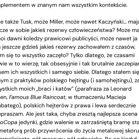
plementem w znanym nam wszystkim kontekście.
e także Tusk, może Miller, może nawet Kaczyński… maj
zcze w sobie jakieś rezerwy człowieczeństwa? Może ma
moi dawni koledzy prawicowi publicyści, może nawet ja
 jeszcze gdzieś jakieś rezerwy zachowałem z czasów,
im się to wszystko zaczęło? Tylko dlatego, że czasami
ie w to wierzę, tak obsesyjnie i tak brutalnie zaczepi
sem ich wszystkich i samego siebie. Dlatego stałem si
nym z praktyków polskiego hejtingu (i samohejtingu), z
ystkich moich „braci i katów” (parafraza za Leonard
en,
Famous Blue Raincoat
, w tłumaczeniu Macieja
batego), polskich hejterów z prawa i lewa serdecznie
epraszam. Ale jest taka, chyba zresztą najlepsza scena 
boCopa
jedynki, gdzie walenie w zatrzaśniętą bramę st
 metaforą prób przywrócenia do życia metalowej skor