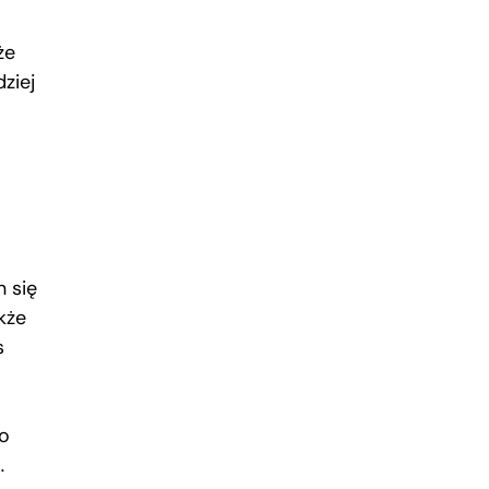
że
ziej
n się
kże
s
wo
…