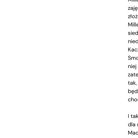
zaj
złoż
Mill
sied
nied
Kac
Smo
niej
zat
tak,
będ
choć
I t
dla
Mac