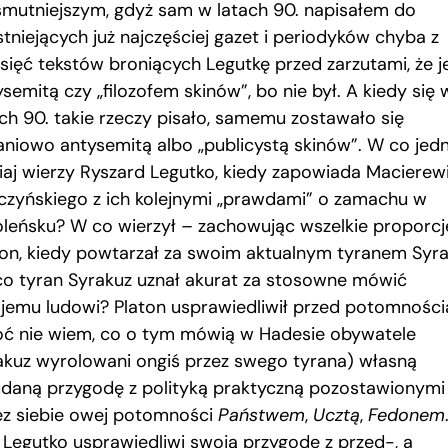
smutniejszym, gdyż sam w latach 90. napisałem do
stniejących już najczęściej gazet i periodyków chyba z
esięć tekstów broniących Legutkę przed zarzutami, że j
semitą czy „filozofem skinów”, bo nie był. A kiedy się 
ach 90. takie rzeczy pisało, samemu zostawało się
aniowo antysemitą albo „publicystą skinów”. W co jed
siaj wierzy Ryszard Legutko, kiedy zapowiada Macierew
aczyńskiego z ich kolejnymi „prawdami” o zamachu w
leńsku? W co wierzył – zachowując wszelkie proporcj
ton, kiedy powtarzał za swoim aktualnym tyranem Syr
 co tyran Syrakuz uznał akurat za stosowne mówić
jemu ludowi? Platon usprawiedliwił przed potomności
oć nie wiem, co o tym mówią w Hadesie obywatele
akuz wyrolowani ongiś przez swego tyrana) własną
udaną przygodę z polityką praktyczną pozostawionymi
ez siebie owej potomności
Państwem
,
Ucztą
,
Fedonem
 Legutko usprawiedliwi swoją przygodę z przed-, a