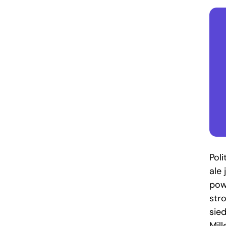
Pol
ale 
powt
str
sie
Mil