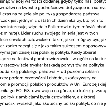
isnąć więcej wartości dodanej, gdyby tylko nasi polityc
 wrażliwi na kwestie godnościowe dotyczące ich samyc
li czas na zajęcie się polityką gospodarczą państwa
czok jest jednym z ostatnich dziennikarzy, których to
zcze interesuje, więc daje Palikotowi o tym mówić, cho
ez minutę). Lider ruchu swojego imienia jest w tych
tkich chwilach człowiekiem takim, jakim mógłby być, ja
ał, zanim zaczął się z jako takim sukcesem dopasowy
ymagań dzisiejszej polskiej polityki. Kiedy zbierał
niądze na festiwal gombrowiczowski i w ogóle na kultur
dy rzeczywiście tryskał kaskadą pomysłów na politykę
podarczą polskiego państwa – od poziomu szklarni,
rzez poziom przetwórni i chłodni, skończywszy na
iomie promocji polskich produktów w Unii Europejskiej
eniła go PO-PiS-owa wojna na górze, do której przystą
 polityk z ambicjami bycia człowiekiem, a z której
maczki wyszedł jako skuteczny polski polityk, co nie j