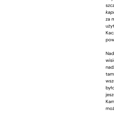
szc
kap
za 
użyt
Kac
pow
Nad
wis
nad
tam
wsz
było
jes
Kam
moż