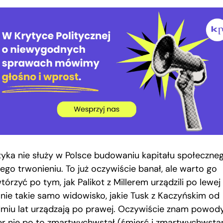
ityka nie służy w Polsce budowaniu kapitału społeczneg
jego trwonieniu. To już oczywiście banał, ale warto go
órzyć po tym, jak Palikot z Millerem urządzili po lewej
onie takie samo widowisko, jakie Tusk z Kaczyńskim od
dmiu lat urządzają po prawej. Oczywiście znam powody
ler nie po to zmartwychwstał (śmierć i zmartwychwstan