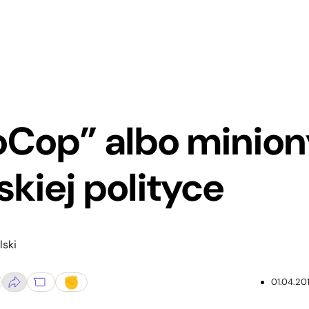
Cop” albo minion
skiej polityce
lski
01.04.20