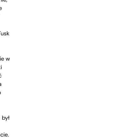
e
i
Tusk
ie w
i
ć
a
b
 był
cie.