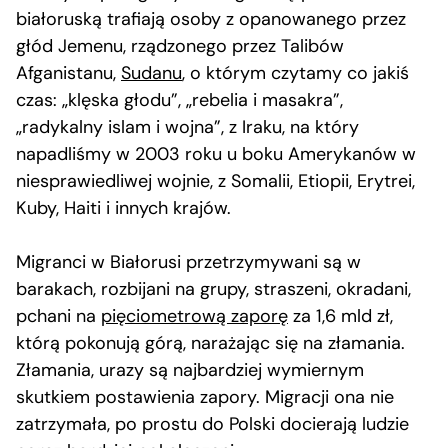
białoruską trafiają osoby z opanowanego przez
głód Jemenu, rządzonego przez Talibów
Afganistanu,
Sudanu
, o którym czytamy co jakiś
czas: „klęska głodu”, „rebelia i masakra”,
„radykalny islam i wojna”, z Iraku, na który
napadliśmy w 2003 roku u boku Amerykanów w
niesprawiedliwej wojnie, z Somalii, Etiopii, Erytrei,
Kuby, Haiti i innych krajów.
Migranci w Białorusi przetrzymywani są w
barakach, rozbijani na grupy, straszeni, okradani,
pchani na
pięciometrową zaporę
za 1,6 mld zł,
którą pokonują górą, narażając się na złamania.
Złamania, urazy są najbardziej wymiernym
skutkiem postawienia zapory. Migracji ona nie
zatrzymała, po prostu do Polski docierają ludzie