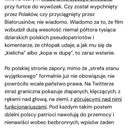
przy furtce do wywózek. Czy został wypchnięty
przez Polaków, czy przyciągnięty przez
Białorusinów, nie wiadomo. Wiadomo za to, że film
wzbudził dużą wesołość niemal półtora tysiąca
dziarskich polskich pseudopatriotów i
komentarze, że chłopak udaje, a jak mu się da
„kielicha” albo „kopa w dupę”, to zaraz wstanie.
Po polskiej stronie zapory, mimo że „strefa stanu
wyjątkowego” formalnie już nie obowiązuje, nie
powróciło wcale państwo prawa. Na Twitterze
straż graniczna pokazuje złapanych, klęczących, z
rękami nad głową, na ziemi, z
górującymi nad nimi
funkcjonariuszami
. Pod każdym takim postem
dzielni polscy patrioci nawołują do przemocy i
nienawiści wobec bezbronnych, wpisów żaden