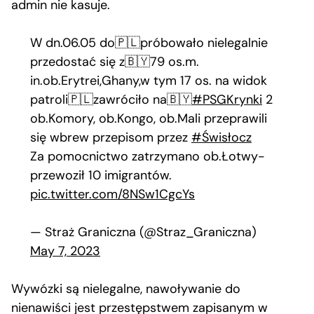
admin nie kasuje.
W dn.06.05 do🇵🇱próbowało nielegalnie
przedostać się z🇧🇾79 os.m.
in.ob.Erytrei,Ghany,w tym 17 os. na widok
patroli🇵🇱zawróciło na🇧🇾
#PSGKrynki
2
ob.Komory, ob.Kongo, ob.Mali przeprawili
się wbrew przepisom przez
#Świsłocz
Za pomocnictwo zatrzymano ob.Łotwy-
przewoził 10 imigrantów.
pic.twitter.com/8NSw1CgcYs
— Straż Graniczna (@Straz_Graniczna)
May 7, 2023
Wywózki są nielegalne, nawoływanie do
nienawiści jest przestępstwem zapisanym w