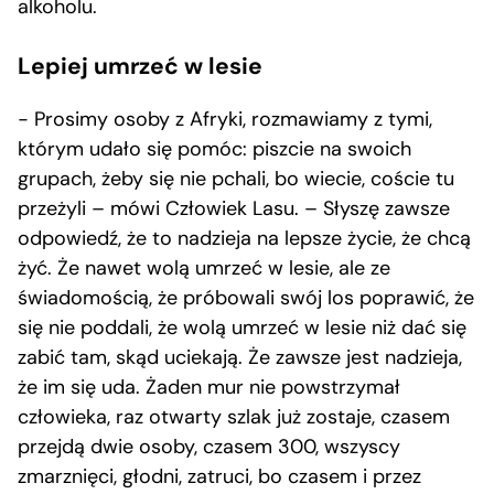
alkoholu.
Lepiej umrzeć w lesie
− Prosimy osoby z Afryki, rozmawiamy z tymi,
którym udało się pomóc: piszcie na swoich
grupach, żeby się nie pchali, bo wiecie, coście tu
przeżyli – mówi Człowiek Lasu. – Słyszę zawsze
odpowiedź, że to nadzieja na lepsze życie, że chcą
żyć. Że nawet wolą umrzeć w lesie, ale ze
świadomością, że próbowali swój los poprawić, że
się nie poddali, że wolą umrzeć w lesie niż dać się
zabić tam, skąd uciekają. Że zawsze jest nadzieja,
że im się uda. Żaden mur nie powstrzymał
człowieka, raz otwarty szlak już zostaje, czasem
przejdą dwie osoby, czasem 300, wszyscy
zmarznięci, głodni, zatruci, bo czasem i przez