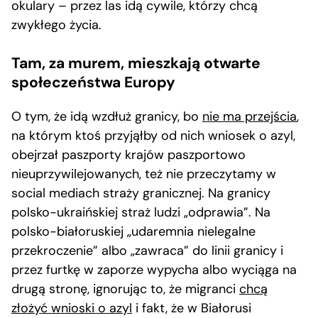
okulary – przez las idą cywile, którzy chcą
zwykłego życia.
Tam, za murem, mieszkają otwarte
społeczeństwa Europy
O tym, że idą wzdłuż granicy, bo
nie ma przejścia
,
na którym ktoś przyjąłby od nich wniosek o azyl,
obejrzał paszporty krajów paszportowo
nieuprzywilejowanych, też nie przeczytamy w
social mediach straży granicznej. Na granicy
polsko-ukraińskiej straż ludzi „odprawia”. Na
polsko-białoruskiej „udaremnia nielegalne
przekroczenie” albo „zawraca” do linii granicy i
przez furtkę w zaporze wypycha albo wyciąga na
drugą stronę, ignorując to, że migranci
chcą
złożyć wnioski o azyl
i fakt, że w Białorusi