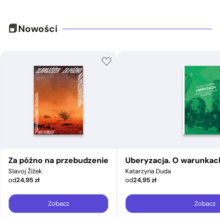
Nowości
Za późno na przebudzenie
Uberyzacja. O warunkac
Slavoj Žižek
Katarzyna Duda
od
24,95
zł
od
24,95
zł
Zobacz
Zobacz