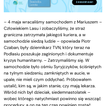
– 4 maja wracaliśmy samochodem z Mariuszem –
Człowiekiem Lasu i zobaczyliśmy, że straż
graniczna zatrzymała jakiegoś kuriera, a w
samochodzie siedzą ludzie – opowiada Piotr
Czaban, były dziennikarz TVN, który teraz na
Podlasiu poszukuje zaginionych i dokumentuje
kryzys humanitarny. – Zatrzymaliśmy się. W
samochodzie było ośmiu Syryjczyków, ściśniętych
na tylnym siedzeniu, zamkniętych w aucie, w
upale, nie mieli czym oddychać. Próbowałem
ustalić, kim są, w jakim stanie, czy mają lekarza.
Wśród nich był dzieciak, siedemnastolatek –
wobec którego natychmiast powinno się wszcząć
procedury, a on na ten czas powinien zostać