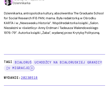
Dziennikarka
Dziennikarka, antropolożka kultury, absolwentka The Graduate School
for Social Research IFiS PAN; mama. Była redaktorką w Ośrodku
KARTA i w „Newsweeku Historia”. Współredaktorka książki „Salon.
Niezależni w »świetlicy« Anny Erdman i Tadeusza Walendowskiego
1976-79”. Autorka książki „Żaba”, wydanej przez Krytykę Polityczną.
TAGI:
BIAŁORUŚ
UCHODŹCY NA BIAŁORUSKIEJ GRANICY
🚶‍♀️ MIGRACJE
WYDANIE:
20230518