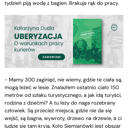
tydzień piją wodę z bagien. Brakuje rąk do pracy.
− Mamy 300 zaginięć, nie wiemy, gdzie te ciała są,
mogą leżeć w lesie. Znalazłem ostatnio ciało 150
metrów od szlaku turystycznego, a jak idą turyści,
rodzina z dziećmi? A tu leży do naga rozebrany
człowiek. Są przecież miejsca, gdzie nie da się
wejść, są bagna, wywroty, drzewo na drzewie, a ci
ludzie się tam kryją. Koło Siemianówki jest obszar