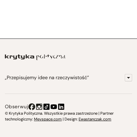
„Przepisujemy idee na rzeczywistość”
KrytykaPolityczna.pl
Wydawnictwo
Obserwuj
Instytut Krytyki Politycznej
© Krytyka Polityczna. Wszystkie prawa zastrzeżone | Partner
technologiczny:
Mevspace.com
| Design:
Ewastanczak.com
Jasna 10 Warszawa, Społeczna Instytucja Kultury
Świetlica w Cieszynie