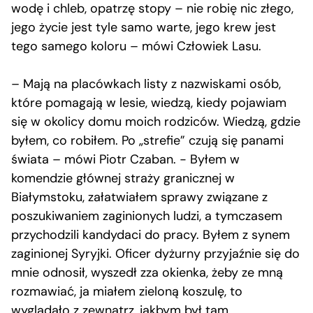
wodę i chleb, opatrzę stopy – nie robię nic złego,
jego życie jest tyle samo warte, jego krew jest
tego samego koloru – mówi Człowiek Lasu.
– Mają na placówkach listy z nazwiskami osób,
które pomagają w lesie, wiedzą, kiedy pojawiam
się w okolicy domu moich rodziców. Wiedzą, gdzie
byłem, co robiłem. Po „strefie” czują się panami
świata – mówi Piotr Czaban. − Byłem w
komendzie głównej straży granicznej w
Białymstoku, załatwiałem sprawy związane z
poszukiwaniem zaginionych ludzi, a tymczasem
przychodzili kandydaci do pracy. Byłem z synem
zaginionej Syryjki. Oficer dyżurny przyjaźnie się do
mnie odnosił, wyszedł zza okienka, żeby ze mną
rozmawiać, ja miałem zieloną koszulę, to
wyglądało z zewnątrz, jakbym był tam