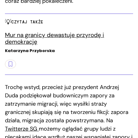
coraz bardziej pokaleczeni.
CZYTAJ TAKŻE
Mur na granicy dewastuje przyrodę i
demokrację
Katarzyna Przyborska
Trochę wstyd, przecież już prezydent Andrzej
Duda podziękował budowniczym zapory za
zatrzymanie migracji, więc wysiłki straży
granicznej skupiają się na tworzeniu fikcji: zapora
działa, migracja została powstrzymana. Na
Twitterze SG
możemy oglądać grupy ludzi z
plecakami idące wzdłuż naszej wspaniałej zapory i