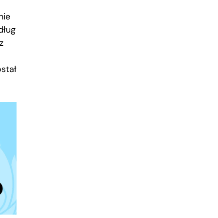
nie
dług
z
ostał