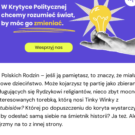
 Polskich Rodzin – jeśli ją pamiętasz, to znaczy, że miał
owe dzieciństwo. Może kojarzysz tę partię jako zbiera
ługujących się Rydzykowi religiantów, nieco zbyt moc
nteresowanych torebką, którą nosi Tinky Winky z
etubisiów?
Której po dopuszczeniu do koryta wystarcz
,
by odesłać samą siebie na śmietnik historii? Ja też. Al
rzmy na to z innej strony.