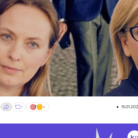
aulina Hennig-Kloska, Szymon Hołownia; Fot. Gov.pl/FB @PL2050/To
15.01.20
1
4