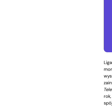
Liga
mor
wys
zai
Tel
rok
spój