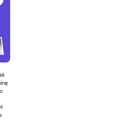
aś
ninę
no
ył
e