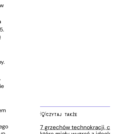
 w
a
5.
ł
y.
,
ie
nem
CZYTAJ TAKŻE
ego
7 grzechów technokracji, czyli parti
które miały wygrać z ideologią