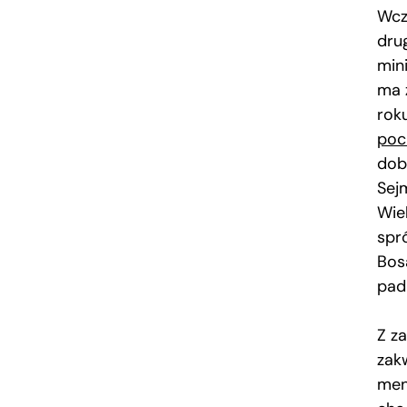
Wcz
dru
min
ma 
rok
poc
dob
Sej
Wiel
spr
Bos
pad
Z z
zak
men