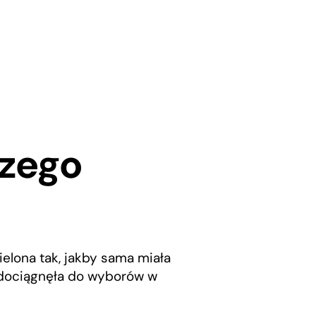
czego
elona tak, jakby sama miała
y dociągnęła do wyborów w