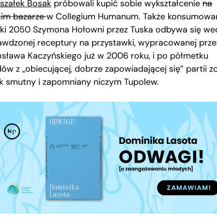
szałek Bosak
próbowali kupić sobie wykształcenie
na
kim bazarze
w Collegium Humanum. Także konsumowa
ski 2050 Szymona Hołowni przez Tuska odbywa się we
awdzonej receptury na przystawki, wypracowanej prze
osława Kaczyńskiego już w 2006 roku, i po półmetku
ów z „obiecującej, dobrze zapowiadającej się” partii z
k smutny i zapomniany niczym Tupolew.