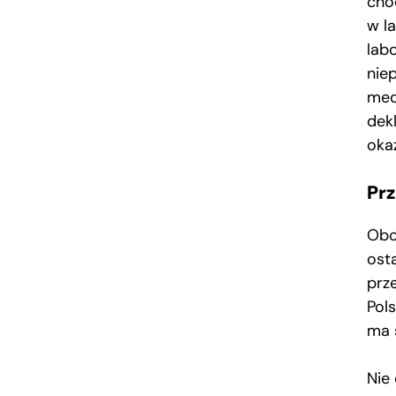
cho
w l
lab
nie
med
dek
okaż
Pr
Obo
ost
prz
Pol
ma 
Nie