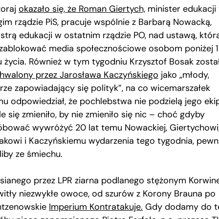
oraj
okazało się, że Roman Giertych,
minister edukacji
gim rządzie PiS, pracuje wspólnie z Barbarą Nowacką,
istrą edukacji w ostatnim rządzie PO, nad ustawą, któr
zablokować media społecznościowe osobom poniżej 1
u życia. Również w tym tygodniu Krzysztof Bosak zosta
hwalony przez Jarosława Kaczyńskiego
jako „młody,
rze zapowiadający się polityk”, na co wicemarszałek
mu odpowiedział, że pochlebstwa nie podzielą jego ekip
e się zmieniło, by nie zmieniło się nic – choć gdyby
óbować wywróżyć 20 lat temu Nowackiej, Giertychowi
akowi i Kaczyńskiemu wydarzenia tego tygodnia, pewn
liby ze śmiechu.
asianego przez LPR ziarna podlanego stężonym Korwi
witły niezwykłe owoce, od szurów z Korony Brauna po
tzenowskie
Imperium Kontratakuje.
Gdy dodamy do t