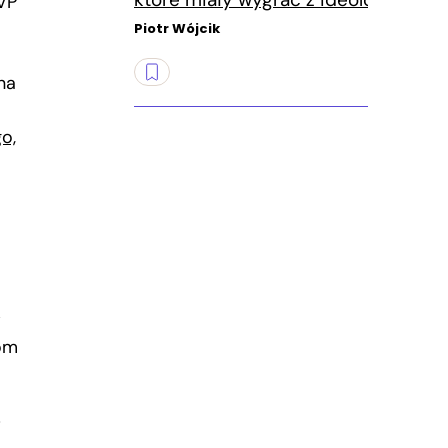
VP
Piotr Wójcik
na
o,
w
rom
i