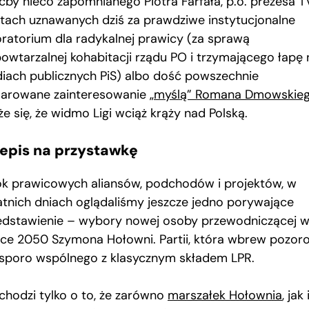
ćby nieco zapomnianego Piotra Farfała, p.o. prezesa T
atach uznawanych dziś za prawdziwe instytucjonalne
oratorium dla radykalnej prawicy (za sprawą
powtarzalnej kohabitacji rządu PO i trzymającego łapę 
iach publicznych PiS) albo dość powszechnie
larowane zainteresowanie
„myślą” Romana Dmowskieg
e się, że widmo Ligi wciąż krąży nad Polską.
zepis na przystawkę
k prawicowych aliansów, podchodów i projektów, w
atnich dniach oglądaliśmy jeszcze jedno porywające
edstawienie – wybory nowej osoby przewodniczącej 
sce 2050 Szymona Hołowni. Partii, która wbrew pozo
sporo wspólnego z klasycznym składem LPR.
 chodzi tylko o to, że zarówno
marszałek Hołownia
, jak 