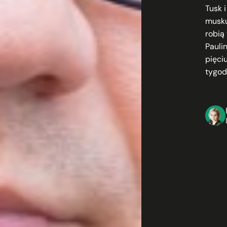
Tusk 
muskuł
robią
Pauli
pięci
tygod