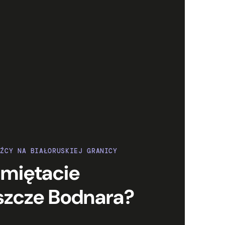
DŹCY NA BIAŁORUSKIEJ GRANICY
miętacie
szcze Bodnara?