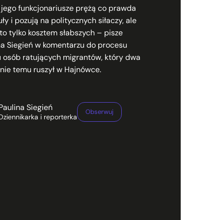
i jego funkcjonariusze prężą co prawda
y i pozują na politycznych siłaczy, ale
 to tylko kosztem słabszych – pisze
na Siegień w komentarzu do procesu
u osób ratujących migrantów, który dwa
nie temu ruszył w Hajnówce.
Paulina Siegień
Obserwuj
Dziennikarka i reporterka