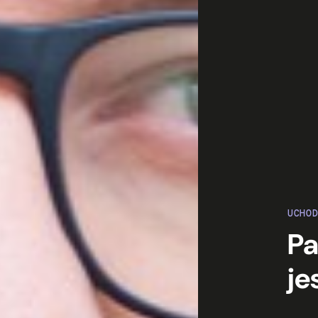
UCHO
Pa
je