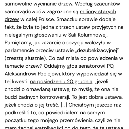
samowolne wycinanie drzew. Według szacunków
samorządowców zagrożone są
miliony starych
drzew
w całej Polsce. Smaczku sprawie dodaje
fakt, że była to jedna z trzech ustaw przyjętych na
nielegalnym głosowaniu w Sali Kolumnowej.
Pamiętamy, jak zażarcie opozycja walczyła w
parlamencie przeciw ustawie „dezubekizacyjnej”
(zresztą słusznie). Co zaś miała do powiedzenia w
temacie drzew? Oddajmy głos senatorowi PO,
Aleksandrowi Pociejowi, który wypowiedział się w
tej kwestii
na posiedzeniu 20 grudnia
: „jeżeli
chodzi o omawianą ustawę, to myślę, że ona nie
budzi żadnych kontrowersji. To jest dobra ustawa,
jeżeli chodzi o jej treść. […] Chciałbym jeszcze raz
podkreślić to, co powiedziałem na samym
początku tego mojego przemówienia, czyli że nie
mam żadnej wątpliwości co do tego, że ta ustawa