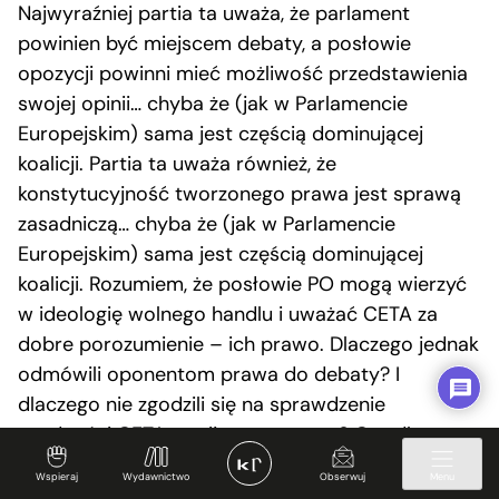
Najwyraźniej partia ta uważa, że parlament
powinien być miejscem debaty, a posłowie
opozycji powinni mieć możliwość przedstawienia
swojej opinii… chyba że (jak w Parlamencie
Europejskim) sama jest częścią dominującej
koalicji. Partia ta uważa również, że
konstytucyjność tworzonego prawa jest sprawą
zasadniczą… chyba że (jak w Parlamencie
Europejskim) sama jest częścią dominującej
koalicji. Rozumiem, że posłowie PO mogą wierzyć
w ideologię wolnego handlu i uważać CETA za
dobre porozumienie – ich prawo. Dlaczego jednak
odmówili oponentom prawa do debaty? I
dlaczego nie zgodzili się na sprawdzenie
zgodności CETA z unijnym prawem? Czy dlatego,
że debata parlamentarna i ład konstytucyjny to
Wspieraj
Wydawnictwo
Obserwuj
Menu
są wartości, w które Platforma wierzy tylko wtedy,