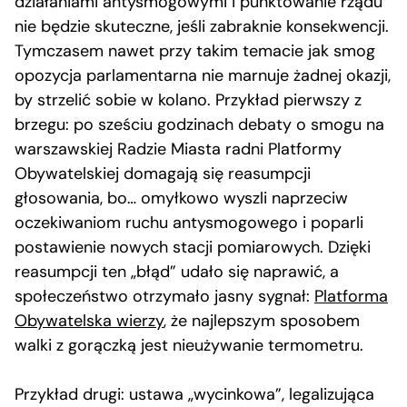
działaniami antysmogowymi i punktowanie rządu
nie będzie skuteczne, jeśli zabraknie konsekwencji.
Tymczasem nawet przy takim temacie jak smog
opozycja parlamentarna nie marnuje żadnej okazji,
by strzelić sobie w kolano. Przykład pierwszy z
brzegu: po sześciu godzinach debaty o smogu na
warszawskiej Radzie Miasta radni Platformy
Obywatelskiej domagają się reasumpcji
głosowania, bo… omyłkowo wyszli naprzeciw
oczekiwaniom ruchu antysmogowego i poparli
postawienie nowych stacji pomiarowych. Dzięki
reasumpcji ten „błąd” udało się naprawić, a
społeczeństwo otrzymało jasny sygnał:
Platforma
Obywatelska wierzy
, że najlepszym sposobem
walki z gorączką jest nieużywanie termometru.
Przykład drugi: ustawa „wycinkowa”, legalizująca