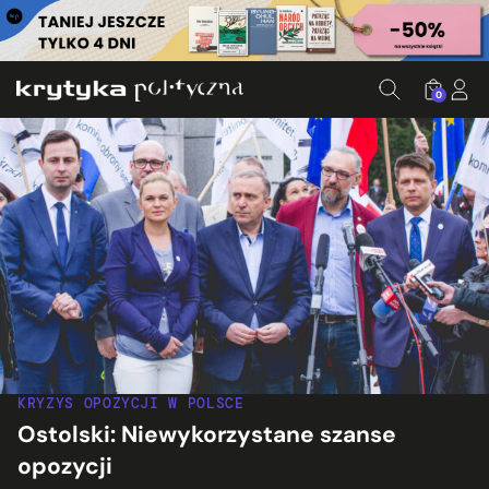
0
KRYZYS OPOZYCJI W POLSCE
Ostolski: Niewykorzystane szanse
opozycji