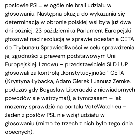
posłowie PSL… w ogóle nie brali udziału w
głosowaniu. Następna okazja do wykazania się
determinacją w obronie polskiej wsi była już dwa
dni później. 23 października Parlament Europejski
głosował nad rezolucją w sprawie odesłania CETA
do Trybunału Sprawiedliwości w celu sprawdzenia
jej zgodności z prawem podstawowym Unii
Europejskiej. I znowu – przedstawiciele SLD i UP
głosowali za kontrolą „konstytucyjności” CETA
(Krystyna Łybacka, Adam Gierek i Janusz Zemke,
podczas gdy Bogusław Liberadzki z niewiadomych
powodów się wstrzymał), a tymczasem – jak
możemy sprawdzić na portalu
VoteWatch.eu
–
żaden z posłów PSL nie wziął udziału w
głosowaniu (mimo że trzech z nich było tego dnia
obecnych).