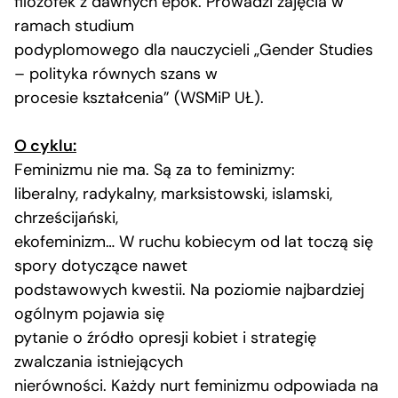
filozofek z dawnych epok. Prowadzi zajęcia w
ramach studium
podyplomowego dla nauczycieli „Gender Studies
– polityka równych szans w
procesie kształcenia” (WSMiP UŁ).
O cyklu:
Feminizmu nie ma. Są za to feminizmy:
liberalny, radykalny, marksistowski, islamski,
chrześcijański,
ekofeminizm… W ruchu kobiecym od lat toczą się
spory dotyczące nawet
podstawowych kwestii. Na poziomie najbardziej
ogólnym pojawia się
pytanie o źródło opresji kobiet i strategię
zwalczania istniejących
nierówności. Każdy nurt feminizmu odpowiada na