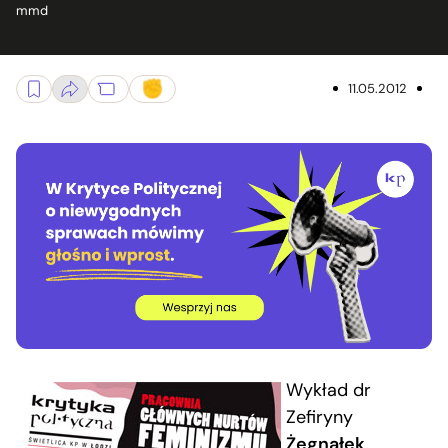
mmd
11.05.2012
Wykład dr
Zefiryny
Żegnałek