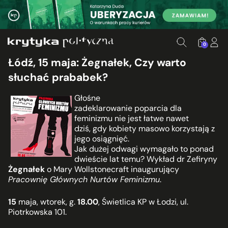
0
Łódź, 15 maja: Żegnałek, Czy warto
słuchać prababek?
Głośne
zadeklarowanie poparcia dla
feminizmu nie jest łatwe nawet
dziś, gdy kobiety masowo korzystają z
jego osiągnięć.
Jak dużej odwagi wymagało to ponad
dwieście lat temu? Wykład dr Zefiryny
Żegnałek
o Mary Wollstonecraft inaugurujący
Pracownię Głównych Nurtów Feminizmu
.
15
maja, wtorek, g.
18.00
, Świetlica KP w Łodzi, ul.
Piotrkowska 101.