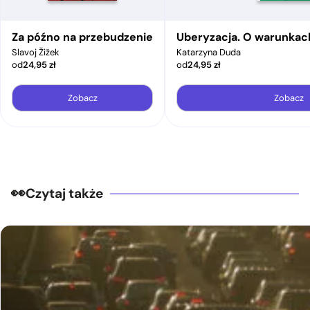
Za późno na przebudzenie
Uberyzacja. O warunkac
Slavoj Žižek
Katarzyna Duda
od
24,95
zł
od
24,95
zł
Zobacz
Zobacz
Czytaj także