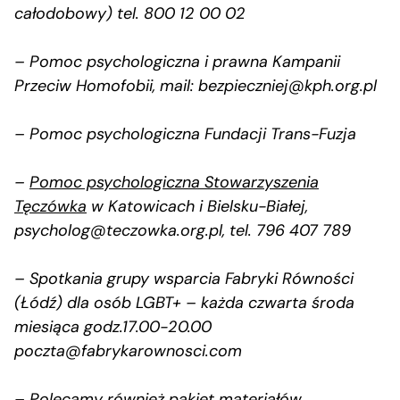
całodobowy) tel. 800 12 00 02
– Pomoc psychologiczna i prawna Kampanii
Przeciw Homofobii, mail:
bezpieczniej@kph.org.pl
– Pomoc psychologiczna Fundacji Trans-Fuzja
–
Pomoc psychologiczna Stowarzyszenia
Tęczówka
w Katowicach i Bielsku-Białej,
psycholog@teczowka.org.pl
, tel. 796 407 789
– Spotkania grupy wsparcia Fabryki Równości
(Łódź) dla osób LGBT+ – każda czwarta środa
miesiąca godz.17.00-20.00
poczta@fabrykarownosci.com
– Polecamy również pakiet materiałów