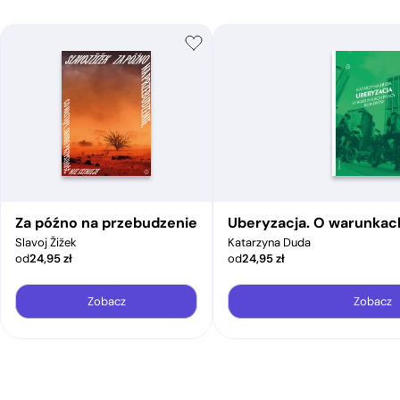
Za późno na przebudzenie
Uberyzacja. O warunkac
Slavoj Žižek
Katarzyna Duda
od
24,95
zł
od
24,95
zł
Zobacz
Zobacz