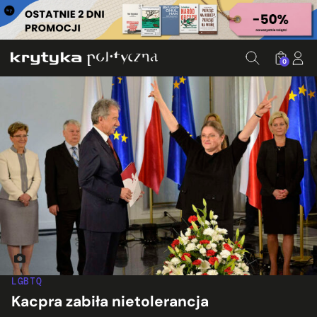
0
By Adrian Grycuk (Own work) [CC BY-SA 3.0 pl (https://crea
LGBTQ
Kacpra zabiła nietolerancja