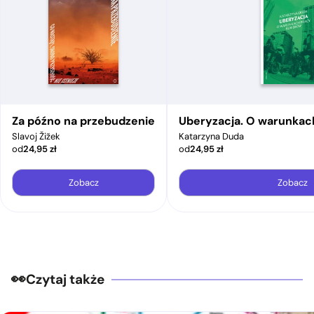
Za późno na przebudzenie
Uberyzacja. O warunkac
Slavoj Žižek
Katarzyna Duda
od
24,95
zł
od
24,95
zł
Zobacz
Zobacz
Czytaj także