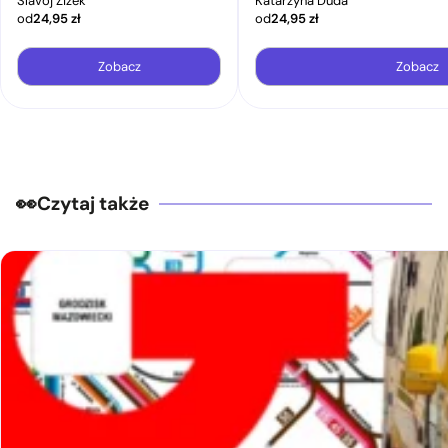
Slavoj Žižek
Katarzyna Duda
od
24,95
zł
od
24,95
zł
Zobacz
Zobacz
Czytaj także