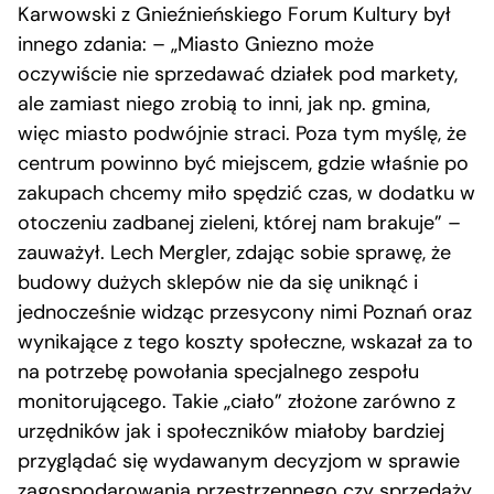
Karwowski z Gnieźnieńskiego Forum Kultury był
innego zdania: – „Miasto Gniezno może
oczywiście nie sprzedawać działek pod markety,
ale zamiast niego zrobią to inni, jak np. gmina,
więc miasto podwójnie straci. Poza tym myślę, że
centrum powinno być miejscem, gdzie właśnie po
zakupach chcemy miło spędzić czas, w dodatku w
otoczeniu zadbanej zieleni, której nam brakuje” –
zauważył. Lech Mergler, zdając sobie sprawę, że
budowy dużych sklepów nie da się uniknąć i
jednocześnie widząc przesycony nimi Poznań oraz
wynikające z tego koszty społeczne, wskazał za to
na potrzebę powołania specjalnego zespołu
monitorującego. Takie „ciało” złożone zarówno z
urzędników jak i społeczników miałoby bardziej
przyglądać się wydawanym decyzjom w sprawie
zagospodarowania przestrzennego czy sprzedaży